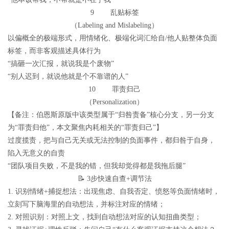
9 乱贴标签
（Labeling and Mislabeling）
以偏概全的极端形式，用情绪化、极端化词汇给自/他人贴整体负面
标签，而非客观描述具体行为
“搞砸一次汇报，就说我是个废物”
“别人迟到，就说他就是个不靠谱的人”
10 罪责归己
（Personalization）
【备注：伯恩斯原版中该类型属于“归咎责备”核心分支，另一分支
为“罪责归他”，本文聚焦内耗相关的“罪责归己”】
过度揽责，把与自己无关或无法控制的负面事件，都归咎于自身，
陷入无意义的自责
“团队项目失败，不是我的错，但我却觉得都是我拖后腿”
📝 3步快速自查+调节法
1. 识别情绪+捕捉想法：出现焦虑、自我否定、愤怒等负面情绪时，
立刻写下脑海里的自动想法，并标注对应的情绪；
2. 对照识别：对照上文，找到自动想法对应的认知扭曲类型；