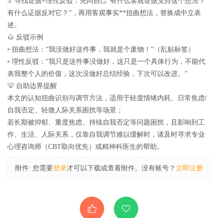
3. 寻找证据+理性反驳：先问自己“有什么客观证据支持这个想法？
有什么证据反对它？”，再用客观事实**扭曲想法，替换成中立表
述。
🌰 反驳示例
▫ 扭曲想法：“我没做好这件事，我就是个废物！”（乱贴标签）
▫ 理性反驳：“我只是这件事没做好，这只是一个具体行为，不能代
表我整个人的价值，这次没做好总结经验，下次可以改进。”
💡 自助边界提醒
本文的认知扭曲识别与调节方法，适用于轻度情绪内耗、日常焦虑/
自我否定、轻微人际关系困扰等场景；
若长期被抑郁、重度焦虑、持续自我否定等问题困扰，且影响到工
作、生活、人际关系，仅靠自我调节难以缓解时，请及时寻求专业
心理咨询师（CBT取向优先）或精神科医生的帮助。
附件:
您需要
登录
才可以下载或查看附件。没有账号？
立即注册