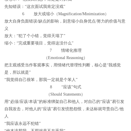
先知错误：“这次面试我肯定没戏”
6 放大或缩小（Magnification/Minimization）
放大自身负面错误/缺点的影响，刻意缩小自身优点/努力的价值与意
义
放大：“犯了个小错，觉得天塌了”
缩小：“完成重要项目，觉得这没什么”
7 情绪化推理
（Emotional Reasoning）
把主观感受当作客观事实，用情绪代替理性判断，核心是“我感觉
是，所以就是”
“我觉得自己很笨，那我一定就是个笨人”
8 “应该”句式
（Should Statements）
用“必须/应该/本该”的标准绑架自己和他人，对自己的“应该”易引发
自我攻击，对他人的“应该”易引发愤怒怨恨，未达标就苛责自己/他
人
“我应该永远不犯错”
“他本该帮我，不帮就是不在乎我”