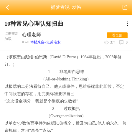
捕梦者说
发帖
10种常见心理认知扭曲
点击重新
心理老师
看全部
加载
03-10
本帖来自- 江苏淮安
374
0
（该模型由戴维•伯恩斯（David D.Burns）1984年提出，2003年修
订。）
1 非黑即白思维
（All-or-Nothing Thinking）
以极端的二分法看待自己、他人或事件，思维极端非此即彼，否定
中间状态的存在，用完美标准要求自己
“这次没拿满分，我就是个彻底的失败者”
2 过度概括
（Overgeneralization）
以单次/少数负面事件为依据以偏概全，推及为自己/他人的永久、普
遍规律，常用“总是”“永远”