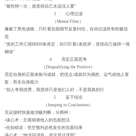
“被拒绝一次，就觉得自己永远没人爱”
3 心理过滤
（Mental Filter）
像戴了黑色滤镜，只盯着负面细节反复纠结，自动过滤所有积极信
息
“发的工作汇报得到9条肯定，却只盯着1条批评，觉得自己做得一塌
糊涂”
4 否定正面思考
（Disqualifying the Positive）
否定自身的正面体验与成就，把优点/成就归为偶然、运气或他人客
套，而非自身能力
“别人夸我优秀，我觉得只是他们人好，不是我真的行.
5 妄下结论
（Jumping to Conclusions）
无证据时快速做消极判断，分两种：
▫读心术：主观揣测他人的负面想法
▫先知错误：凭空预判必然发生的负面结果
读心术：“他没回消息，肯定是讨厌我”