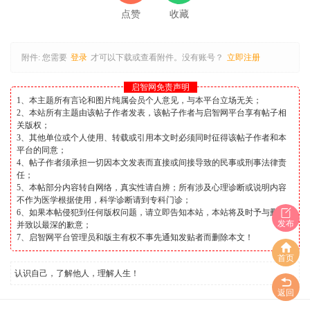
点赞
收藏
附件:
您需要
登录
才可以下载或查看附件。没有账号？
立即注册
启智网免责声明
1、本主题所有言论和图片纯属会员个人意见，与本平台立场无关；
2、本站所有主题由该帖子作者发表，该帖子作者与启智网平台享有帖子相
关版权；
3、其他单位或个人使用、转载或引用本文时必须同时征得该帖子作者和本
平台的同意；
4、帖子作者须承担一切因本文发表而直接或间接导致的民事或刑事法律责
任；
5、本帖部分内容转自网络，真实性请自辨；所有涉及心理诊断或说明内容
不作为医学根据使用，科学诊断请到专科门诊；
6、如果本帖侵犯到任何版权问题，请立即告知本站，本站将及时予与删除
发布
并致以最深的歉意；
7、启智网平台管理员和版主有权不事先通知发贴者而删除本文！
首页
认识自己，了解他人，理解人生！
返回