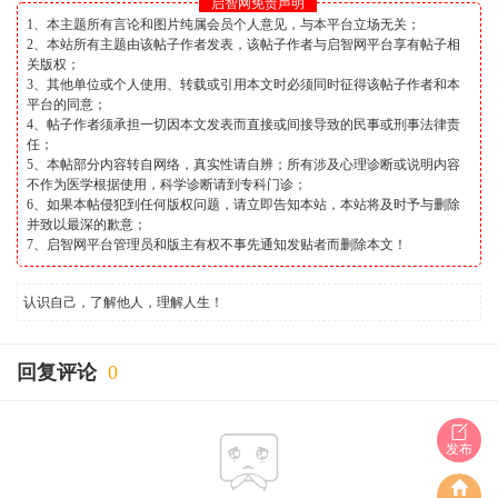
启智网免责声明
1、本主题所有言论和图片纯属会员个人意见，与本平台立场无关；
2、本站所有主题由该帖子作者发表，该帖子作者与启智网平台享有帖子相
关版权；
3、其他单位或个人使用、转载或引用本文时必须同时征得该帖子作者和本
平台的同意；
4、帖子作者须承担一切因本文发表而直接或间接导致的民事或刑事法律责
任；
5、本帖部分内容转自网络，真实性请自辨；所有涉及心理诊断或说明内容
不作为医学根据使用，科学诊断请到专科门诊；
6、如果本帖侵犯到任何版权问题，请立即告知本站，本站将及时予与删除
并致以最深的歉意；
7、启智网平台管理员和版主有权不事先通知发贴者而删除本文！
认识自己，了解他人，理解人生！
回复评论
0
发布