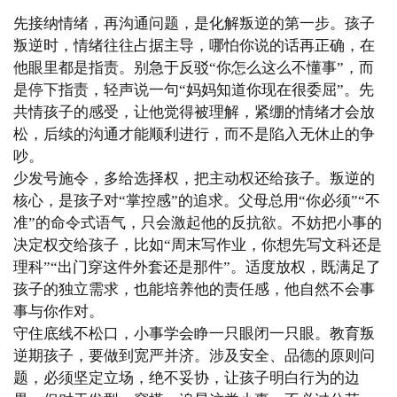
先接纳情绪，再沟通问题，是化解叛逆的第一步
。孩子
叛逆时，情绪往往占据主导，哪怕你说的话再正确，在
他眼里都是指责。别急于反驳“你怎么这么不懂事”，而
是停下指责，轻声说一句“妈妈知道你现在很委屈”。先
共情孩子的感受，让他觉得被理解，紧绷的情绪才会放
松，后续的沟通才能顺利进行，而不是陷入无休止的争
吵。
少发号施令，多给选择权，把主动权还给孩子
。叛逆的
核心，是孩子对“掌控感”的追求。父母总用“你必须”“不
准”的命令式语气，只会激起他的反抗欲。不妨把小事的
决定权交给孩子，比如“周末写作业，你想先写文科还是
理科”“出门穿这件外套还是那件”。适度放权，既满足了
孩子的独立需求，也能培养他的责任感，他自然不会事
事与你作对。
守住底线不松口，小事学会睁一只眼闭一只眼
。教育叛
逆期孩子，要做到宽严并济。涉及安全、品德的原则问
题，必须坚定立场，绝不妥协，让孩子明白行为的边