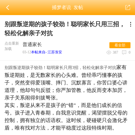
捕梦者说
发帖
别跟叛逆期的孩子较劲！聪明家长只用三招，
轻松化解亲子对抗
点击重新
普通家长
看全部
加载
03-12
本帖来自- 江苏淮安
387
0
家有
别跟叛逆期孩子较劲！聪明家长只用3招，轻松化解亲子对抗
叛逆期娃，是无数家长的心头难。曾经乖巧懂事的孩
子，突然变得爱顶嘴、摔门、沉默寡言，你苦口婆心讲
道理，他却句句反驳；你严加管教，他反而变本加厉，
亲子关系闹得剑拔弩张。
其实，叛逆从来不是孩子的“错”，而是他们成长的信
号。孩子进入青春期，自我意识觉醒，渴望摆脱父母的
控制，拥有独立的话语权。这时候，硬碰硬只会激化矛
盾，唯有找对方法，才能平稳度过这段特殊时期。