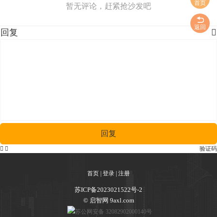
首页
暂无评论，赶紧抢沙发吧
返回
回复

回复


验证码
首页
|
登录
|
注册
苏ICP备2023021522号-2
© 启智网 9axl.com
苏公网安备 32082902000140号