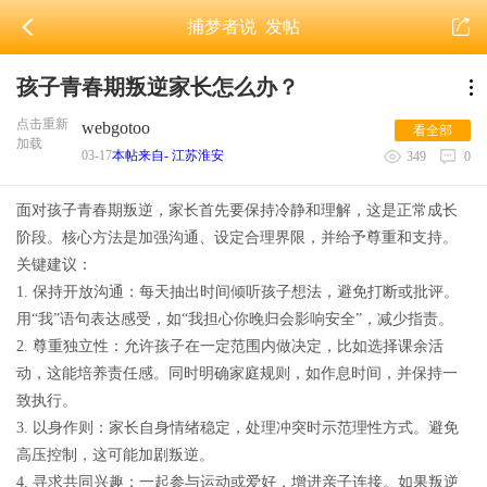
捕梦者说
发帖
孩子青春期叛逆家长怎么办？
点击重新
webgotoo
看全部
加载
03-17
本帖来自- 江苏淮安
349
0
面对孩子青春期叛逆，家长首先要保持冷静和理解，这是正常成长
阶段。核心方法是加强沟通、设定合理界限，并给予尊重和支持。
关键建议：
1. 保持开放沟通：每天抽出时间倾听孩子想法，避免打断或批评。
用“我”语句表达感受，如“我担心你晚归会影响安全”，减少指责。
2. 尊重独立性：允许孩子在一定范围内做决定，比如选择课余活
动，这能培养责任感。同时明确家庭规则，如作息时间，并保持一
致执行。
3. 以身作则：家长自身情绪稳定，处理冲突时示范理性方式。避免
高压控制，这可能加剧叛逆。
4. 寻求共同兴趣：一起参与运动或爱好，增进亲子连接。如果叛逆