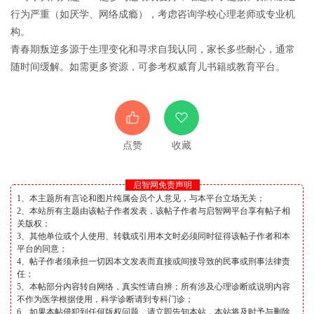
行为严重（如厌学、网络成瘾），考虑咨询学校心理老师或专业机
构。
青春期叛逆多源于生理变化和寻求自我认同，家长多些耐心，通常
随时间缓解。如需更多资源，可参考权威育儿书籍或教育平台。
点赞
收藏
启智网免责声明
1、本主题所有言论和图片纯属会员个人意见，与本平台立场无关；
2、本站所有主题由该帖子作者发表，该帖子作者与启智网平台享有帖子相
关版权；
3、其他单位或个人使用、转载或引用本文时必须同时征得该帖子作者和本
平台的同意；
4、帖子作者须承担一切因本文发表而直接或间接导致的民事或刑事法律责
任；
5、本帖部分内容转自网络，真实性请自辨；所有涉及心理诊断或说明内容
不作为医学根据使用，科学诊断请到专科门诊；
6、如果本帖侵犯到任何版权问题，请立即告知本站，本站将及时予与删除