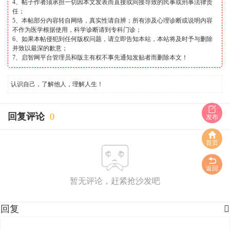
4、帖子作者须承担一切因本文发表而直接或间接导致的民事或刑事法律责
任；
5、本帖部分内容转自网络，真实性请自辨；所有涉及心理诊断或说明内容
不作为医学根据使用，科学诊断请到专科门诊；
6、如果本帖侵犯到任何版权问题，请立即告知本站，本站将及时予与删除
并致以最深的歉意；
7、启智网平台管理员和版主有权不事先通知发贴者而删除本文！
认识自己，了解他人，理解人生！
回复评论
0
发布
首页
返回
暂无评论，赶紧抢沙发吧
回复
