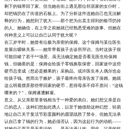
剩下的钱带回了家。但当她在街上遇见那位邻居家的女仆时，
却把钱扔在了街道的石板上。为了分析这件连她自己也无法解
释的行为，她想到了犹大——那个把为出卖主得到的银币扔掉
的人。她确信，在上学之前她就已经熟悉受难的故事。但她在
何种意义上可以让自己认同于犹大呢？
在三岁半时，她曾有位极为亲密的保姆。这个保姆与某位医生
发展出暧昧关系——她常带着孩子去诊所拜访。当时这孩子很
可能目睹了若干**场景。虽无法确定她是否看见医生给保姆
钱，但确凿的是：保姆会给孩子零钱换取保密，回家途中这些
硬币总变成（想必是糖果的）采购品。或许医生本人偶尔也会
给孩子钱。然而出于嫉妒，孩子最终向母亲告发了保姆。她就
这么明着摆弄那些带回家的硬币，惹得母亲不得不质问：“这钱
哪来的？”，保姆遂遭解雇。
意义。从父亲那里拿钱相当于一种爱的表白。她幻想父亲是自
己的恋人，这种幻想如此诱人，以至于她借助这种幻想，轻易
地让自己关于复活节彩蛋颜料的愿望战胜了禁令。但她无法承
认自己拿了钱的行为，她必须否认，因为这起行为的动机——
对她自己而言是无意识的——是无法承认的。因此，父亲的惩