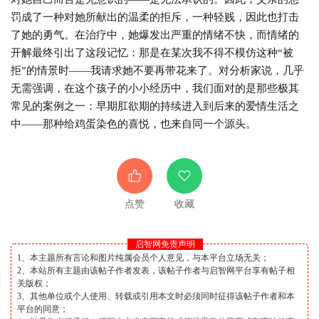
罚成了一种对她所献出的温柔的拒斥，一种轻贱，因此也打击
了她的勇气。在治疗中，她爆发出严重的情绪不快，而情绪的
开解最终引出了这段记忆：那是在某次我不得不模仿这种“被
拒”的情景时——我请求她不要再带花来了。对分析家说，几乎
无需强调，在这个孩子的小小经历中，我们面对的是那些极其
常见的案例之一：早期肛欲期的持续进入到后来的爱情生活之
中——那种给鸡蛋染色的喜悦，也来自同一个源头。
点赞
收藏
启智网免责声明
1、本主题所有言论和图片纯属会员个人意见，与本平台立场无关；
2、本站所有主题由该帖子作者发表，该帖子作者与启智网平台享有帖子相
关版权；
3、其他单位或个人使用、转载或引用本文时必须同时征得该帖子作者和本
平台的同意；