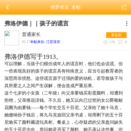
捕梦者说
发帖
弗洛伊德｜｜孩子的谎言
普通家长
看全部
03-17
本帖来自- 江苏淮安
170
0
弗洛伊德写于1913。
可以理解，当孩子们模仿成年人的谎言时，他们也会说谎。但
一些表现良好的孩子的谎言具有特殊意义，应当引起教育者的
深思而非愤怒。这些谎言源于过强的爱的动机，若导致孩子与
其所爱之人之间产生误解，便会造成严重后果。
这个七岁的小女孩（二年级）向父亲要钱买彩蛋颜料，却遭到
拒绝，父亲推说没钱。不久后，她又以向已过世的女公爵敬献
花圈为由要钱——每个学生交五十芬尼。父亲给了她十马克，
她缴纳份子钱后，将九马克放回父亲书桌，却用剩下的五十芬
尼偷买了颜料藏进玩具柜。餐桌上，心存疑虑的父亲盘问缺失
的五十芬尼去向，质问她是否买了颜料。她不承认这件事，但