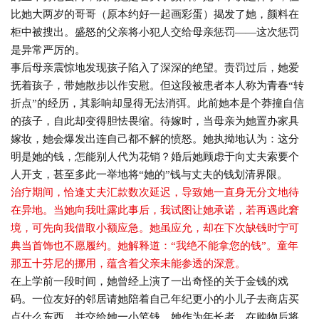
比她大两岁的哥哥（原本约好一起画彩蛋）揭发了她，颜料在
柜中被搜出。盛怒的父亲将小犯人交给母亲惩罚——这次惩罚
是异常严厉的。
事后母亲震惊地发现孩子陷入了深深的绝望。责罚过后，她爱
抚着孩子，带她散步以作安慰。但这段被患者本人称为青春“转
折点”的经历，其影响却显得无法消弭。此前她本是个莽撞自信
的孩子，自此却变得胆怯畏缩。待嫁时，当母亲为她置办家具
嫁妆，她会爆发出连自己都不解的愤怒。她执拗地认为：这分
明是她的钱，怎能别人代为花销？婚后她顾虑于向丈夫索要个
人开支，甚至多此一举地将“她的”钱与丈夫的钱划清界限。
治疗期间，恰逢丈夫汇款数次延迟，导致她一直身无分文地待
在异地。当她向我吐露此事后，我试图让她承诺，若再遇此窘
境，可先向我借取小额应急。她虽应允，却在下次缺钱时宁可
典当首饰也不愿履约。她解释道：“我绝不能拿您的钱”。童年
那五十芬尼的挪用，蕴含着父亲未能参透的深意。
在上学前一段时间，她曾经上演了一出奇怪的关于金钱的戏
码。一位友好的邻居请她陪着自己年纪更小的小儿子去商店买
点什么东西，并交给她一小笔钱。她作为年长者，在购物后将