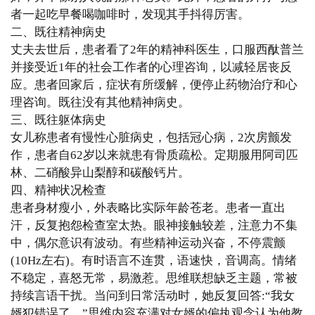
者一起吃早餐喝咖啡时，发现其手抖得厉害。
二、既往精神病史
丈夫去世后，患者看了2年的精神科医生，口服西酞普兰
并接受近1年的社会工作者的心理咨询，以减轻居丧反
应。患者回家后，症状有所缓解，便停止药物治疗和心
理咨询。既往没有其他精神病史。
三、既往躯体病史
女儿称患者有慢性心脏病史，包括冠心病，2次房颤发
作，患者自62岁以来就患有骨质疏松。定期服用阿司匹
林、二硝酸异山梨醇和碳酸钙片。
四、精神状况检查
患者身材瘦小，外表略比实际年龄苍老。患者一直出
汗，反复抱怨检查室太热。眼神接触较差，注意力不集
中，偶尔意识有波动。有些精神运动兴奋，不停震颤
(10Hz左右)。有时语言不连贯，语速快，音调高。情绪
不稳定，喜怒无常，易激惹。思维联想缺乏主题，常被
持续言语干扰。当问到日常活动时，她反复回答:“我女
婿犯错误了。”思维内容充满对女婿的偏执观念认为他教