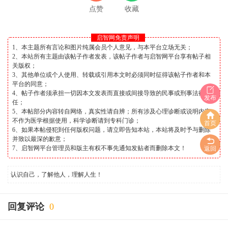
点赞
收藏
启智网免责声明
1、本主题所有言论和图片纯属会员个人意见，与本平台立场无关；
2、本站所有主题由该帖子作者发表，该帖子作者与启智网平台享有帖子相
关版权；
3、其他单位或个人使用、转载或引用本文时必须同时征得该帖子作者和本
平台的同意；
4、帖子作者须承担一切因本文发表而直接或间接导致的民事或刑事法律责
发布
任；
5、本帖部分内容转自网络，真实性请自辨；所有涉及心理诊断或说明内容
不作为医学根据使用，科学诊断请到专科门诊；
首页
6、如果本帖侵犯到任何版权问题，请立即告知本站，本站将及时予与删除
并致以最深的歉意；
7、启智网平台管理员和版主有权不事先通知发贴者而删除本文！
返回
认识自己，了解他人，理解人生！
回复评论
0