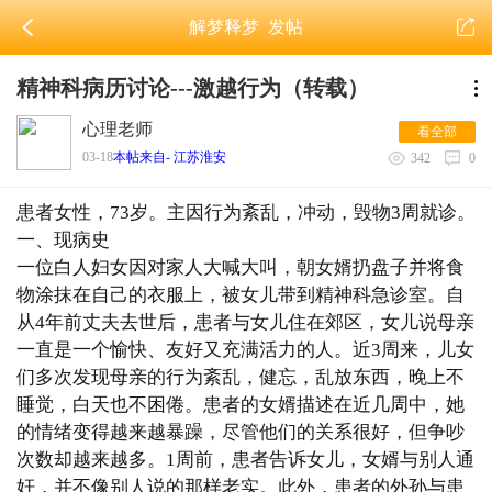
解梦释梦
发帖
精神科病历讨论---激越行为（转载）
心理老师
看全部
03-18
本帖来自- 江苏淮安
342
0
患者女性，73岁。主因行为紊乱，冲动，毁物3周就诊。
一、现病史
一位白人妇女因对家人大喊大叫，朝女婿扔盘子并将食
物涂抹在自己的衣服上，被女儿带到精神科急诊室。自
从4年前丈夫去世后，患者与女儿住在郊区，女儿说母亲
一直是一个愉快、友好又充满活力的人。近3周来，儿女
们多次发现母亲的行为紊乱，健忘，乱放东西，晚上不
睡觉，白天也不困倦。患者的女婿描述在近几周中，她
的情绪变得越来越暴躁，尽管他们的关系很好，但争吵
次数却越来越多。1周前，患者告诉女儿，女婿与别人通
奸，并不像别人说的那样老实。此外，患者的外孙与患