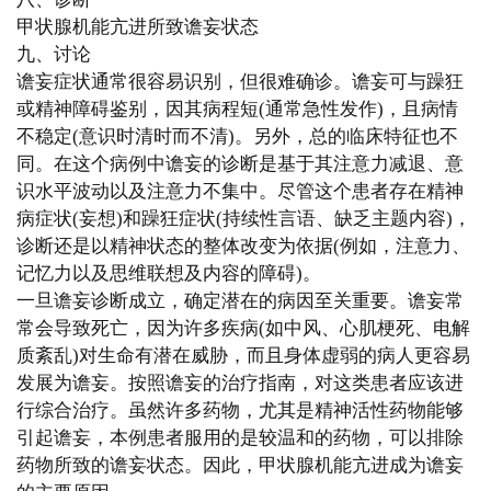
甲状腺机能亢进所致谵妄状态
九、讨论
谵妄症状通常很容易识别，但很难确诊。谵妄可与躁狂
或精神障碍鉴别，因其病程短(通常急性发作)，且病情
不稳定(意识时清时而不清)。另外，总的临床特征也不
同。在这个病例中谵妄的诊断是基于其注意力减退、意
识水平波动以及注意力不集中。尽管这个患者存在精神
病症状(妄想)和躁狂症状(持续性言语、缺乏主题内容)，
诊断还是以精神状态的整体改变为依据(例如，注意力、
记忆力以及思维联想及内容的障碍)。
一旦谵妄诊断成立，确定潜在的病因至关重要。谵妄常
常会导致死亡，因为许多疾病(如中风、心肌梗死、电解
质紊乱)对生命有潜在威胁，而且身体虚弱的病人更容易
发展为谵妄。按照谵妄的治疗指南，对这类患者应该进
行综合治疗。虽然许多药物，尤其是精神活性药物能够
引起谵妄，本例患者服用的是较温和的药物，可以排除
药物所致的谵妄状态。因此，甲状腺机能亢进成为谵妄