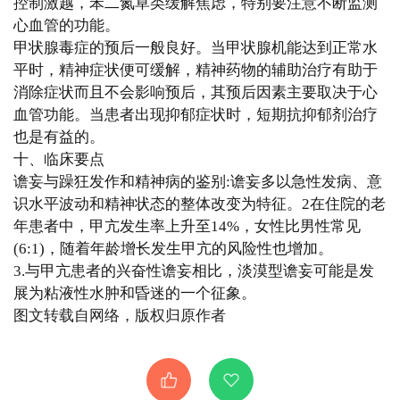
控制激越，苯二氮草类缓解焦虑，特别要注意不断监测
心血管的功能。
甲状腺毒症的预后一般良好。当甲状腺机能达到正常水
平时，精神症状便可缓解，精神药物的辅助治疗有助于
消除症状而且不会影响预后，其预后因素主要取决于心
血管功能。当患者出现抑郁症状时，短期抗抑郁剂治疗
也是有益的。
十、临床要点
谵妄与躁狂发作和精神病的鉴别:谵妄多以急性发病、意
识水平波动和精神状态的整体改变为特征。2在住院的老
年患者中，甲亢发生率上升至14%，女性比男性常见
(6:1)，随着年龄增长发生甲亢的风险性也增加。
3.与甲亢患者的兴奋性谵妄相比，淡漠型谵妄可能是发
展为粘液性水肿和昏迷的一个征象。
图文转载自网络，版权归原作者