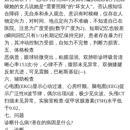
唆她的女儿说她是“需要照顾”的“坏女人”。否认感知综
合障碍，无自杀和杀人观念。意识有时模糊，仅存在人
物定向力，对时间、地点定向力不准确，不知道自己在
医院。注意力广度受损(数字广度为2)。短期记忆也较差
(瞬间回忆只有1/3)长期记忆保持完好。患者存在暴力行
为，其冲动控制力受损，自知力不完整，判断力损害。
五、体格检查
恶病质，眼球轻微突出，粘膜湿润。双肺听诊呼吸音清
晰心率153次/分，心律不齐，腹部未见异常。双侧膝腱
反射亢进，可见震颤，巴彬斯基征(--).
六、辅助检查
心电图(EKG)显示心动过速、心房纤颤。脑电图(EEG)提
示广泛性B波节律，偶尔出现δ波，极少见尖波。头颅CT
扫描未见异常。实验室检查:促甲状腺激素(TSH)水平低
于0.02。
七、问题
诊断什么病?潜在的病因是什么?
八、诊断