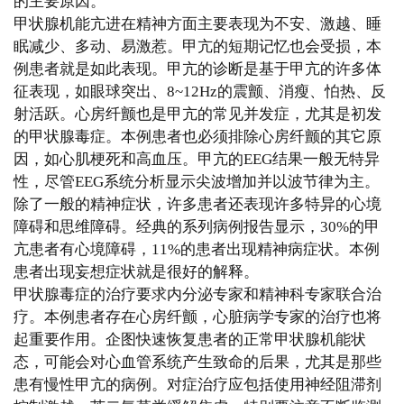
的主要原因。
甲状腺机能亢进在精神方面主要表现为不安、激越、睡
眠减少、多动、易激惹。甲亢的短期记忆也会受损，本
例患者就是如此表现。甲亢的诊断是基于甲亢的许多体
征表现，如眼球突出、8~12Hz的震颤、消瘦、怕热、反
射活跃。心房纤颤也是甲亢的常见并发症，尤其是初发
的甲状腺毒症。本例患者也必须排除心房纤颤的其它原
因，如心肌梗死和高血压。甲亢的EEG结果一般无特异
性，尽管EEG系统分析显示尖波增加并以波节律为主。
除了一般的精神症状，许多患者还表现许多特异的心境
障碍和思维障碍。经典的系列病例报告显示，30%的甲
亢患者有心境障碍，11%的患者出现精神病症状。本例
患者出现妄想症状就是很好的解释。
甲状腺毒症的治疗要求内分泌专家和精神科专家联合治
疗。本例患者存在心房纤颤，心脏病学专家的治疗也将
起重要作用。企图快速恢复患者的正常甲状腺机能状
态，可能会对心血管系统产生致命的后果，尤其是那些
患有慢性甲亢的病例。对症治疗应包括使用神经阻滞剂