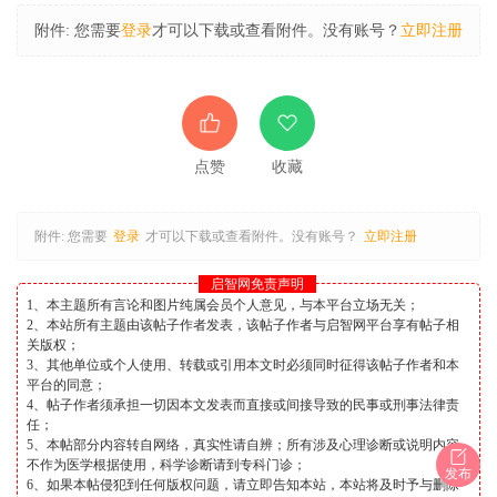
附件:
您需要
登录
才可以下载或查看附件。没有账号？
立即注册
点赞
收藏
附件:
您需要
登录
才可以下载或查看附件。没有账号？
立即注册
启智网免责声明
1、本主题所有言论和图片纯属会员个人意见，与本平台立场无关；
2、本站所有主题由该帖子作者发表，该帖子作者与启智网平台享有帖子相
关版权；
3、其他单位或个人使用、转载或引用本文时必须同时征得该帖子作者和本
平台的同意；
4、帖子作者须承担一切因本文发表而直接或间接导致的民事或刑事法律责
任；
5、本帖部分内容转自网络，真实性请自辨；所有涉及心理诊断或说明内容
不作为医学根据使用，科学诊断请到专科门诊；
发布
6、如果本帖侵犯到任何版权问题，请立即告知本站，本站将及时予与删除