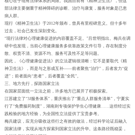
核心在于现有法律体系的局限。我国目前有《精神卫生法》，但这
部法律主要侧重于精神障碍的诊断、治疗与康复，服务对象是已患
病人群。
现行《精神卫生法》于2012年颁布，曾具有里程碑意义。但十多年
过去，社会已发生深刻变化。
“现行法律对心理健康促进的内容覆盖不足。”吕世明指出。梅兵在调
研中也发现，当前心理健康服务多依靠政策文件引导，存在制度分
散、权责不清、资源不均、服务可及性不足等问题。
因此，《心理健康促进法》的立法逻辑很清晰：它不是要取代《精
神卫生法》，而是与之形成互补——前者聚焦“治疗”，后者发力“促
进”；前者面向“患者”，后者覆盖“全民”。
三、地方先行，探路国家立法
在国家层面统一立法之前，许多地方已展开了积极探索。
江苏建立了“3J服务体系”，重庆推出了“重点人群服务清单”，宁夏实
行了“免费服药制度”，湖南则专项保护学生心理健康……这些经过实
践检验的地方经验，为全国性立法提供了宝贵参考。
梅兵建议，应充分吸收这些行之有效的做法，经过科学论证后融入
国家法律，实现从地方探索到国家立法的升华。这条路径既稳妥，