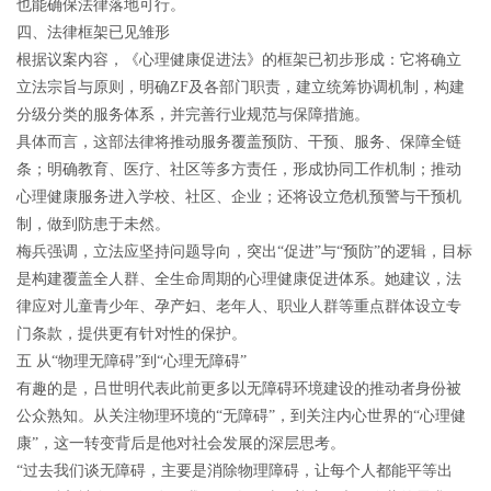
也能确保法律落地可行。
四、法律框架已见雏形
根据议案内容，《心理健康促进法》的框架已初步形成：它将确立
立法宗旨与原则，明确ZF及各部门职责，建立统筹协调机制，构建
分级分类的服务体系，并完善行业规范与保障措施。
具体而言，这部法律将推动服务覆盖预防、干预、服务、保障全链
条；明确教育、医疗、社区等多方责任，形成协同工作机制；推动
心理健康服务进入学校、社区、企业；还将设立危机预警与干预机
制，做到防患于未然。
梅兵强调，立法应坚持问题导向，突出“促进”与“预防”的逻辑，目标
是构建覆盖全人群、全生命周期的心理健康促进体系。她建议，法
律应对儿童青少年、孕产妇、老年人、职业人群等重点群体设立专
门条款，提供更有针对性的保护。
五 从“物理无障碍”到“心理无障碍”
有趣的是，吕世明代表此前更多以无障碍环境建设的推动者身份被
公众熟知。从关注物理环境的“无障碍”，到关注内心世界的“心理健
康”，这一转变背后是他对社会发展的深层思考。
“过去我们谈无障碍，主要是消除物理障碍，让每个人都能平等出