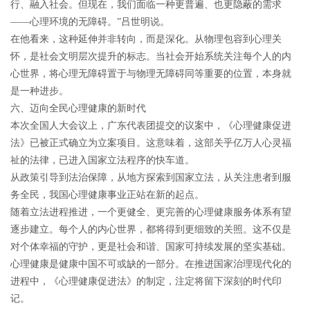
行、融入社会。但现在，我们面临一种更普遍、也更隐蔽的需求
——心理环境的无障碍。”吕世明说。
在他看来，这种延伸并非转向，而是深化。从物理包容到心理关
怀，是社会文明层次提升的标志。当社会开始系统关注每个人的内
心世界，将心理无障碍置于与物理无障碍同等重要的位置，本身就
是一种进步。
六、迈向全民心理健康的新时代
本次全国人大会议上，广东代表团提交的议案中，《心理健康促进
法》已被正式确立为立案项目。这意味着，这部关乎亿万人心灵福
祉的法律，已进入国家立法程序的快车道。
从政策引导到法治保障，从地方探索到国家立法，从关注患者到服
务全民，我国心理健康事业正站在新的起点。
随着立法进程推进，一个更健全、更完善的心理健康服务体系有望
逐步建立。每个人的内心世界，都将得到更细致的关照。这不仅是
对个体幸福的守护，更是社会和谐、国家可持续发展的坚实基础。
心理健康是健康中国不可或缺的一部分。在推进国家治理现代化的
进程中，《心理健康促进法》的制定，注定将留下深刻的时代印
记。