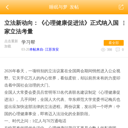
睡眠与梦
发帖
立法新动向：《心理健康促进法》正式纳入国
家立法考量
点击重新
学习帮
看全部
加载
03-20
本帖来自- 江苏淮安
398
0
2026年春天，一项特别的立法议案在全国两会期间悄然进入公众视
野。它关乎亿万人的内心世界，看似柔软，却以前所未有的力度叩
击着中国社会治理的大门。
全国人大常委会委员吕世明等33名代表联名建议制定《心理健康促
进法》。几乎同时，全国人大代表、华东师范大学党委书记梅兵也
提出应加快这部法律的立法进程。两份议案，发出同一个呼声：中
国的心理健康事业，即将迈入法治化的全新阶段。
一、时代之问：1亿人与70万通电话