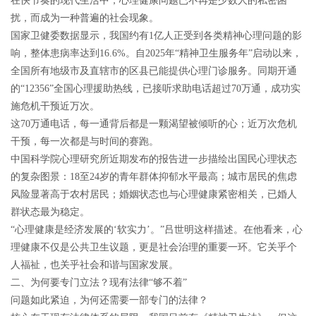
在快节奏的现代生活中，心理健康问题已不再是少数人的私密困
扰，而成为一种普遍的社会现象。
国家卫健委数据显示，我国约有1亿人正受到各类精神心理问题的影
响，整体患病率达到16.6%。自2025年“精神卫生服务年”启动以来，
全国所有地级市及直辖市的区县已能提供心理门诊服务。同期开通
的“12356”全国心理援助热线，已接听求助电话超过70万通，成功实
施危机干预近万次。
这70万通电话，每一通背后都是一颗渴望被倾听的心；近万次危机
干预，每一次都是与时间的赛跑。
中国科学院心理研究所近期发布的报告进一步描绘出国民心理状态
的复杂图景：18至24岁的青年群体抑郁水平最高；城市居民的焦虑
风险显著高于农村居民；婚姻状态也与心理健康紧密相关，已婚人
群状态最为稳定。
“心理健康是经济发展的‘软实力’。”吕世明这样描述。在他看来，心
理健康不仅是公共卫生议题，更是社会治理的重要一环。它关乎个
人福祉，也关乎社会和谐与国家发展。
二、为何要专门立法？现有法律“够不着”
问题如此紧迫，为何还需要一部专门的法律？