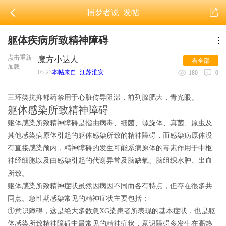
捕梦者说
发帖
躯体疾病所致精神障碍
点击重新
魔方小达人
看全部
加载
03-23
本帖来自- 江苏淮安
180
0
三环类抗抑郁药禁用于心脏传导阻滞，前列腺肥大，青光眼。
躯体感染所致精神障碍
躯体感染所致精神障碍是指由病毒、细菌、螺旋体、真菌、原虫及
其他感染病原体引起的躯体感染所致的精神障碍，而感染病原体没
有直接感染颅内，精神障碍的发生可能系病原体的毒素作用于中枢
神经细胞以及由感染引起的代谢异常及脑缺氧、脑组织水肿、出血
所致。
躯体感染所致精神症状虽然因病因不同而各有特点，但存在很多共
同点。急性期感染常见的精神症状主要包括：
①意识障碍，这是绝大多数急XG染患者所表现的基本症状，也是躯
体感染所致精神障碍中最常见的精神症状，意识障碍多发生在高热