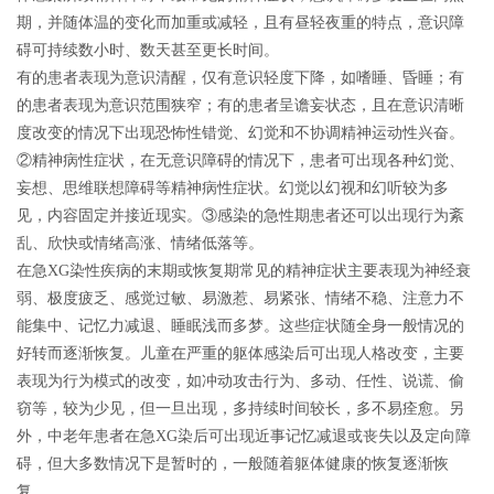
期，并随体温的变化而加重或减轻，且有昼轻夜重的特点，意识障
碍可持续数小时、数天甚至更长时间。
有的患者表现为意识清醒，仅有意识轻度下降
，如嗜睡、昏睡；
有
的患者表现为意识范围狭窄；有的患者呈谵妄状态，且在意识清晰
度改变的情况下出现恐怖性错觉、幻觉和不协调精神运动性兴奋
。
②精神病性症状，在无意识障碍的情况下，患者可出现各种幻觉、
妄想、思维联想障碍等精神病性症状。幻觉以幻视和幻听较为多
见，内容固定并接近现实。③感染的急性期患者还可以出现行为紊
乱、欣快或情绪高涨、情绪低落等。
在急XG染性疾病的末期或恢复期常见的精神症状主要表现为神经衰
弱、极度疲乏、感觉过敏、易激惹、易紧张、情绪不稳、注意力不
能集中、记忆力减退、睡眠浅而多梦。这些症状随全身一般情况的
好转而逐渐恢复。儿童在严重的躯体感染后可出现人格改变，主要
表现为行为模式的改变，如冲动攻击行为、多动、任性、说谎、偷
窃等，较为少见，但一旦出现，多持续时间较长，多不易痊愈。另
外，中老年患者在急XG染后可出现近事记忆减退或丧失以及定向障
碍，但大多数情况下是暂时的，一般随着躯体健康的恢复逐渐恢
复。