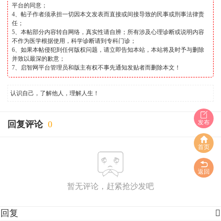
平台的同意；
4、帖子作者须承担一切因本文发表而直接或间接导致的民事或刑事法律责
任；
5、本帖部分内容转自网络，真实性请自辨；所有涉及心理诊断或说明内容
不作为医学根据使用，科学诊断请到专科门诊；
6、如果本帖侵犯到任何版权问题，请立即告知本站，本站将及时予与删除
并致以最深的歉意；
7、启智网平台管理员和版主有权不事先通知发贴者而删除本文！
认识自己，了解他人，理解人生！
发布
回复评论
0
首页
返回
暂无评论，赶紧抢沙发吧
回复
