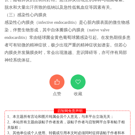
脱水和大量出汗所致的低钠以及急性低氧血症等因素有关。
（三）感染性心内膜炎
感染性心内膜炎（infective endocarditis）是心脏内膜表面的微生物感
染，伴赘生物形成，其中自体瓣膜心内膜炎（native valve
endocarditis）常由链球菌金黄色葡萄球菌感染引起。在发热期很多患
者可有轻微的精神症状，极少出现严重的精神症状如谵妄。但若心
内膜炎并发脑膜炎时，常会出现激越、意识障碍等，亦可伴有局部
神经系统体征。
点赞
收藏
启智网免责声明
1、本主题所有言论和图片纯属会员个人意见，与本平台立场无关；
2、本站所有主题由该帖子作者发表，该帖子作者与启智网平台享有帖子相
关版权；
3、其他单位或个人使用、转载或引用本文时必须同时征得该帖子作者和本