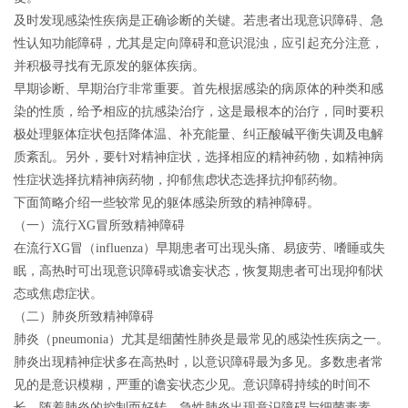
及时发现感染性疾病是正确诊断的关键。若患者出现意识障碍、急
性认知功能障碍，尤其是定向障碍和意识混浊，应引起充分注意，
并积极寻找有无原发的躯体疾病。
早期诊断、早期治疗非常重要。首先根据感染的病原体的种类和感
染的性质，给予相应的抗感染治疗，这是最根本的治疗，同时要积
极处理躯体症状包括降体温、补充能量、纠正酸碱平衡失调及电解
质紊乱。另外，要针对精神症状，选择相应的精神药物，如精神病
性症状选择抗精神病药物，抑郁焦虑状态选择抗抑郁药物。
下面简略介绍一些较常见的躯体感染所致的精神障碍。
（一）流行XG冒所致精神障碍
在流行XG冒（influenza）早期患者可出现头痛、易疲劳、嗜睡或失
眠，高热时可出现意识障碍或谵妄状态，恢复期患者可出现抑郁状
态或焦虑症状。
（二）肺炎所致精神障碍
肺炎（pneumonia）尤其是细菌性肺炎是最常见的感染性疾病之一。
肺炎出现精神症状多在高热时，以意识障碍最为多见。多数患者常
见的是意识模糊，严重的谵妄状态少见。意识障碍持续的时间不
长，随着肺炎的控制而好转。急性肺炎出现意识障碍与细菌毒素、