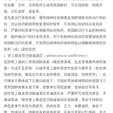
而加重。另外，当突然停止使用类固醇时，可出现抑郁、情绪不
稳、记忆损害、谵妄等。
首先是治疗原发疾病，通常精神症状随着皮质醇增多症的治疗而好
转，但认知功能损害恢复需耗时较长，可加强认知训练以促其好
转。严重抑郁患者可短期服用抗抑郁药。类固醇治疗引起的精神症
状，随药物治疗的结束而消失。对于有精神症状但仍需要继续使用
类固醇治疗的患者，可加用抗精神病药物和锂盐以缓解精神病性症
状和（或）躁狂症状。
2. 肾上腺皮质功能减退症（adrenocortical insufficiency）
是因肾上腺的三类类固醇激素（糖皮质激素、盐皮质激素和雄性激
素）分泌不足所致。
以破坏肾上腺的原发性损害为最常见（如自身
免疫性疾病、败血症并发出血性梗死、结核感染、转移癌等），也
可继发于垂体或下丘脑功能低下。可能的导致精神障碍的原因与三
类类固醇激素全面下降，使躯体出现低血糖、低钠血症等有关。
急性肾上腺皮质功能减退症常威胁生命，严重时可表现为谵妄、木
僵或昏迷
。慢性肾上腺皮质功能减退的症状隐袭，类似于抑郁症。
典型患者可表现为易疲劳、肌肉痉挛、乏力、体重减轻、食欲下
降、情感淡漠、情绪低落和易激惹等，可有注意和记忆障碍、意志