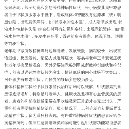
钝、记忆力减退和注意力不集中等。严重的患者出现淡漠、退缩和
痴呆表现，甚至幻觉和妄想等精神病性症状，呆小病婴儿期甲减患
者由于甲状腺激素水平低下，造成躯体和智能发育迟滞和（或）明
显缺陷，出现意识障碍，如“黏液水肿性木僵”。成人期甲减出现“黏
液水肿性精神失常”综合征时可有幻觉和妄想，出现意识障碍，如“黏
液水肿性木僵”，多发生在冬季，昏迷前多有畏寒、体温下降、嗜睡
等前驱症状。
老年期甲减所致精神障碍起病隐匿，发展缓慢，病程较长，出现言
语迟缓、反应迟钝、记忆力减退等症状，容易与老年正常衰老症状
和老年期痴呆相混合。另外需要注意鉴别甲减所致抑郁症状和抑郁
症，前者以迟钝性症状较为突出，情绪低落的内心体验不太突出，
另外很少有焦虑症状，而怪异的疑病妄想较为多见。
躯体和精神症状经甲状腺素替代治疗后均可以缓解。甲状腺素剂量
应该逐渐增加，特别是对老年人、健康状况差和有心血管疾病的患
者。患者的抑郁症状通常要在甲状腺激素正常后才会完全消失，严
重抑郁者需要抗抑郁剂治疗。极少情况下，T3补充治疗初期反而出
现精神症状，多为躁狂样表现。有严重精神病性症状的患者应给予
抗精神病药，但应注意吩噻嗪类药物可能引起甲状腺功能减退患者