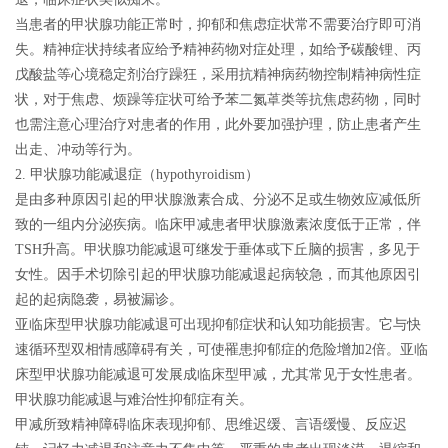
当患者的甲状腺功能正常时，抑郁和焦虑症状常不需要治疗即可消
失。
精神症状持续者应给予精神药物对症处理，如给予碳酸锂、丙
戊酸盐等心境稳定剂治疗躁狂，采用抗精神病药物控制精神病性症
状，对于焦虑、烦躁等症状可给予苯二氮䓬类等抗焦虑药物
，同时
也需注意心理治疗对患者的作用，此外要加强护理，防止患者产生
出走、冲动等行为。
2. 甲状腺功能减退症（hypothyroidism）
是由多种原因引起的甲状腺激素合成、分泌不足或生物效应减低所
致的一组内分泌疾病。临床甲减患者甲状腺激素浓度低于正常，伴
TSH升高。甲状腺功能减退可继发于垂体或下丘脑的损害，多见于
女性。因手术切除引起的甲状腺功能减退起病较急，而其他原因引
起的起病隐袭，易被漏诊。
亚临床型甲状腺功能减退可出现抑郁症状和认知功能损害。它与快
速循环型双相情感障碍有关，可使罹患抑郁症的危险增加2倍。亚临
床型甲状腺功能减退可发展成临床型甲减，尤其常见于女性患者。
甲状腺功能减退与难治性抑郁症有关。
甲减所致精神障碍临床表现抑郁、思维迟缓、言语缓慢、反应迟