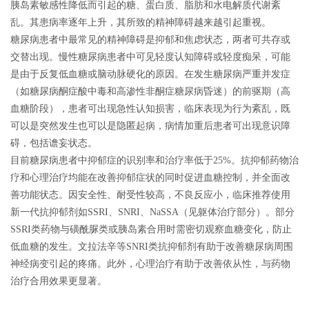
胰岛素敏感性降低而引起的糖、蛋白质、脂肪和水电解质代谢紊
乱。其患病率逐年上升，其所致的精神障碍越来越引起重视。
糖尿病患者中最常见的精神障碍是抑郁和焦虑状态，两者可共存或
交替出现。慢性糖尿病患者中可见轻度认知障碍或轻度痴呆，可能
是由于反复低血糖或脑动脉硬化的原因。在发生糖尿病严重并发症
（如糖尿病酮症酸中毒和高渗性非酮症糖尿病昏迷）的前驱期（高
血糖阶段），患者可出现急性认知损害，临床表现为行为紊乱，既
可以是突然发生也可以是隐匿起病，病情加重后患者可出现意识障
碍，包括谵妄状态。
目前糖尿病患者中抑郁症的识别率和治疗率低于25%。抗抑郁药物治
疗和心理治疗均能在改善抑郁症状的同时促进血糖控制，并全面改
善功能状态。因安全性、耐受性较高，不良反应小，临床推荐使用
新一代抗抑郁剂如SSRI、SNRI、NaSSA（见躯体治疗部分）。部分
SSRI类药物与磺酰脲类或胰岛素合用时需密切观察血糖变化，防止
低血糖的发生。
文拉法辛等SNRI类抗抑郁剂有助于改善糖尿病周围
神经病变引起的疼痛。
此外，心理治疗有助于改善依从性，与药物
治疗合用效果更显著。