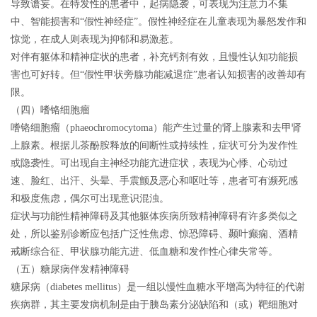
导致谵妄。在特发性的患者中，起病隐袭，可表现为注意力不集
中、智能损害和“假性神经症”。假性神经症在儿童表现为暴怒发作和
惊觉，在成人则表现为抑郁和易激惹。
对伴有躯体和精神症状的患者，补充钙剂有效，且慢性认知功能损
害也可好转。但“假性甲状旁腺功能减退症”患者认知损害的改善却有
限。
（四）嗜铬细胞瘤
嗜铬细胞瘤（phaeochromocytoma）能产生过量的肾上腺素和去甲肾
上腺素
。根据儿茶酚胺释放的间断性或持续性，症状可分为发作性
或隐袭性。可出现自主神经功能亢进症状，表现为心悸、心动过
速、脸红、出汗、头晕、手震颤及恶心和呕吐等，患者可有濒死感
和极度焦虑，偶尔可出现意识混浊。
症状与功能性精神障碍及其他躯体疾病所致精神障碍有许多类似之
处，所以鉴别诊断应包括广泛性焦虑、惊恐障碍、颞叶癫痫、酒精
戒断综合征、甲状腺功能亢进、低血糖和发作性心律失常等。
（五）糖尿病伴发精神障碍
糖尿病（diabetes mellitus）是一组以慢性血糖水平增高为特征的代谢
疾病群，其主要发病机制是由于胰岛素分泌缺陷和（或）靶细胞对