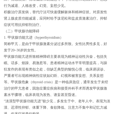
行为减退、人格改变，幻觉、妄想少见。
积极治疗原发病，替代疗法可快速缓解躯体和精神症状。对原发性
肾上腺皮质功能减退，应同时给予泼尼松和盐皮质激素治疗。抑郁
症状可用抗抑郁剂治疗。
（二）甲状腺功能障碍
1. 甲状腺功能亢进（hyperthyroidism）
简称甲亢，是由于甲状腺激素分泌过多所致。女性比男性多见，好
发于20~30岁的女性。
甲状腺功能亢进所致精神障碍主要表现为精神运动性兴奋，包括失
眠、话多、烦躁、易激惹等。
患者精神运动水平常明显提高，与躁
狂发作的表现有类似之处，但缺乏典型的愉悦心境，临床易误诊。
严重者可出现精神病性症状如幻听、幻视和被害妄想、关系妄想
等。甲状腺危象（thyroid crisis）是一种临床急症，通常发生于未经
治疗的甲亢患者，因急症重症疾病和接受外科手术而诱发甲状腺激
素水平骤增，临床表现为发热、谵妄甚至昏迷。
“淡漠型甲状腺功能亢进”较少见，多发生于中、老年人中。表现为淡
漠、迟滞性抑郁、体重下降、食欲降低、注意力不集中和记忆力减
退，临床症状类似痴呆。