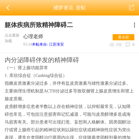
捕梦者说
发帖
躯体疾病所致精神障碍二
点击重新
心理老师
看全部
加载
03-24
本帖来自- 江苏淮安
152
0
内分泌障碍伴发的精神障碍
（一）肾上腺功能异常
1. 库欣综合征（Cushing综合征）
指糖皮质激素分泌过多，并伴有盐皮质激素与雄性激素分泌过多。
主要病理生理机制是ACTH分泌过多导致双侧肾上腺皮质增生和肾上
腺皮质瘤。
皮质醇增多症
患者半数以上存在精神症状，
以抑郁最常见，认知障
碍也常见，可包括注意损害和记忆减退，可能与皮质醇增多造成海
马损害有关
。部分患者可出现幻觉、妄想和人格解体。因类固醇治
疗或肾上腺癌引起的精神症状则以躁狂症状或精神病性症状为突出
表现，
通常在类固醇治疗两周内出现
，症状随着类固醇剂量的增加