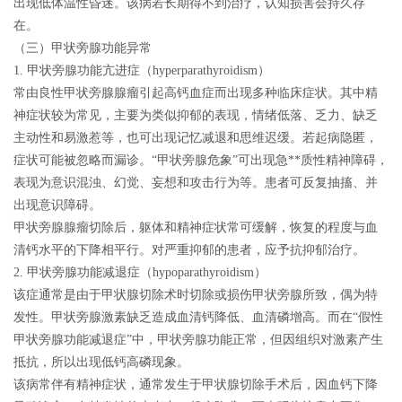
出现低体温性昏迷。该病若长期得不到治疗，认知损害会持久存
在。
（三）甲状旁腺功能异常
1. 甲状旁腺功能亢进症（hyperparathyroidism）
常由良性甲状旁腺腺瘤引起高钙血症
而出现多种临床症状。其中精
神症状较为常见，主要为类似抑郁的表现，情绪低落、乏力、缺乏
主动性和易激惹等，也可出现记忆减退和思维迟缓。若起病隐匿，
症状可能被忽略而漏诊。“甲状旁腺危象”可出现急**质性精神障碍，
表现为意识混浊、幻觉、妄想和攻击行为等。患者可反复抽搐、并
出现意识障碍。
甲状旁腺腺瘤切除后，躯体和精神症状常可缓解，恢复的程度与血
清钙水平的下降相平行。对严重抑郁的患者，应予抗抑郁治疗。
2. 甲状旁腺功能减退症（hypoparathyroidism）
该症通常是由于甲状腺切除术时切除或损伤甲状旁腺所致，偶为特
发性。
甲状旁腺激素缺乏造成血清钙降低、血清磷增高
。而在“假性
甲状旁腺功能减退症”中，甲状旁腺功能正常，但因组织对激素产生
抵抗，所以出现低钙高磷现象。
该病常伴有精神症状，通常发生于甲状腺切除手术后，因血钙下降