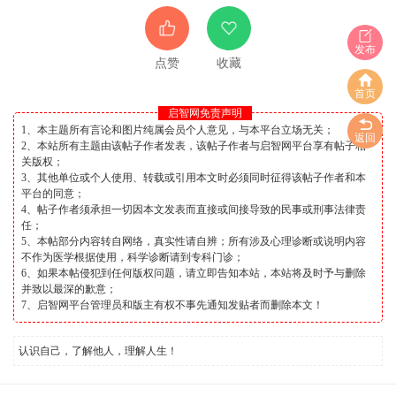
发布
点赞
收藏
首页
启智网免责声明
1、本主题所有言论和图片纯属会员个人意见，与本平台立场无关；
返回
2、本站所有主题由该帖子作者发表，该帖子作者与启智网平台享有帖子相
关版权；
3、其他单位或个人使用、转载或引用本文时必须同时征得该帖子作者和本
平台的同意；
4、帖子作者须承担一切因本文发表而直接或间接导致的民事或刑事法律责
任；
5、本帖部分内容转自网络，真实性请自辨；所有涉及心理诊断或说明内容
不作为医学根据使用，科学诊断请到专科门诊；
6、如果本帖侵犯到任何版权问题，请立即告知本站，本站将及时予与删除
并致以最深的歉意；
7、启智网平台管理员和版主有权不事先通知发贴者而删除本文！
认识自己，了解他人，理解人生！