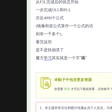
从F2L完成后的状态开始
一步完成OLL和PLL
共近4000个公式
(镜像和逆公式算作一个公式的话
则有一千多个)。
看完这些
是不是快崩溃了
魔方
学习
其实就是一个字"
练
“
本帖子中包含更多资源
您需要
登录
才可以下载或查看，没有账号
1、本主题所有言论和图片纯属会员个人意见，与