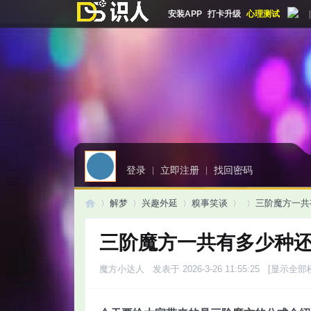
安装APP
打卡升级
心理测试
|
登录
|
立即注册
|
找回密码
解梦
兴趣外延
糗事笑谈
三阶魔方一共
三阶魔方一共有多少种
启
»
›
›
›
›
魔方小达人
发表于 2026-3-26 11:55:25
[显示全部