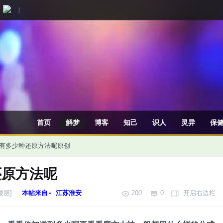
|
首页
解梦
博客
知己
识人
灵异
保
有多少种还原方法呢
原创
还原方法呢
楼层]
本帖来自- 江苏淮安
200
0
开启右边栏