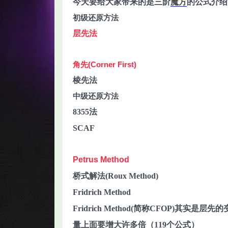
今天要给大家带来的是三阶
魔方
的公式介绍
初级还原方法
层先法
角先(Corner First)
智
棱先法
中级还原方法
8355法
SCAF
Petrus Method
网
桥式解法(Roux Method)
Fridrich Method
Fridrich Method(简称CFOP)
量上面要增大许多倍（119个公式）