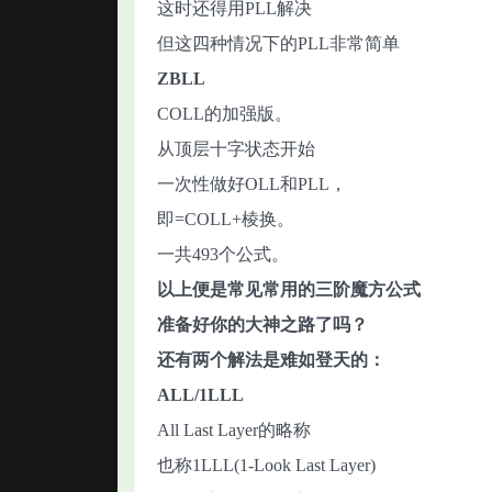
这时还得用PLL解决
但这四种情况下的PLL非常简单
ZBLL
COLL的加强版。
从顶层十字状态开始
一次性做好OLL和PLL，
即=COLL+棱换。
一共493个公式。
以上便是常见常用的三阶魔方公式
准备好你的大神之路了吗？
还有两个解法是难如登天的：
ALL/1LLL
All Last Layer的略称
也称1LLL(1-Look Last Layer)