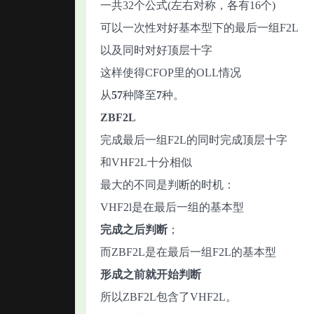
一共32个公式(左右对称，各有16个)
可以一次性对好基本型下的最后一组F2L
以及同时对好顶层十字
这样使得CFOP里的OLL情况
从
57
种降至
7
种。
ZBF2L
完成最后一组F2L的同时完成顶层十字
和VHF2L十分相似
最大的不同是判断的时机：
VHF2l是在最后一组的基本型
完成之后判断
；
而ZBF2L是在最后一组F2L的基本型
形成之前就开始判断
所以ZBF2L包含了VHF2L。