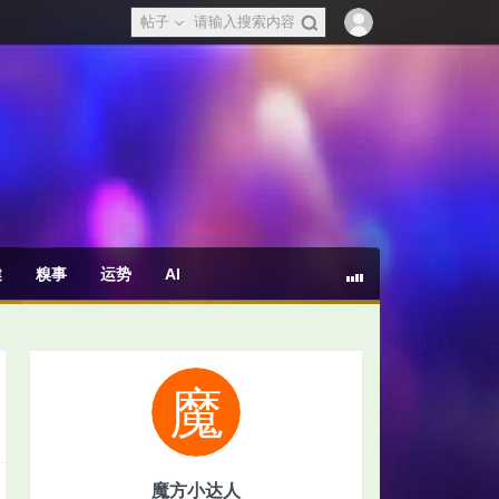
帖子
健
糗事
运势
AI
魔方小达人