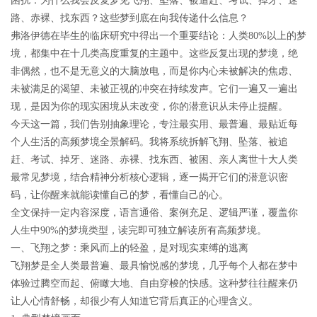
困扰：
为什么我会反复梦见飞翔、坠落、被追赶、考试、掉牙、迷
路、赤裸、找东西？这些梦到底在向我传递什么信息？
弗洛伊德在毕生的临床研究中得出一个重要结论：
人类
80%
以上的梦
境，都集中在十几类高度重复的主题中。
这些反复出现的梦境，绝
非偶然，也不是无意义的大脑放电，而是
你内心未被解决的焦虑、
未被满足的渴望、未被正视的冲突
在持续发声。它们一遍又一遍出
现，是因为你的现实困境从未改变，你的潜意识从未停止提醒。
今天这一篇，我们告别抽象理论，专注
最实用、最普遍、最贴近每
个人生活
的高频梦境全景解码。我将系统拆解
飞翔、坠落、被追
赶、考试、掉牙、迷路、赤裸、找东西、被困、亲人离世
十大人类
最常见梦境，结合精神分析核心逻辑，逐一揭开它们的潜意识密
码，让你醒来就能读懂自己的梦，看懂自己的心。
全文保持一定内容深度，语言通俗、案例充足、逻辑严谨，覆盖你
人生中90%的梦境类型，读完即可独立解读所有高频梦境。
一、飞翔之梦：乘风而上的轻盈，是对现实束缚的逃离
飞翔梦是全人类最普遍、最具愉悦感的梦境，几乎每个人都在梦中
体验过腾空而起、俯瞰大地、自由穿梭的快感。这种梦往往醒来仍
让人心情舒畅，却很少有人知道它背后真正的心理含义。