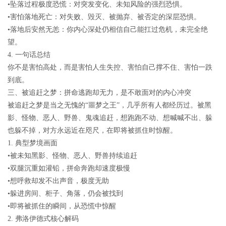
•
坠落过程极度恐慌
：对突发变化、未知风险的强烈恐惧。
•
害怕落地死亡
：对失败、毁灭、被抛弃、被否定的深层恐惧。
•
落地后安然无恙
：你内心深处仍相信自己能扛过危机，未完全绝
望。
4.
一句话总结
你不是害怕高处，而是害怕人生失控、害怕自己撑不住、害怕一跌
到底。
三、被追赶之梦：拼命逃跑却无力，是不敢面对的内心冲突
被追赶之梦是当之无愧的“噩梦之王”，几乎所有人都经历过。被黑
影、怪物、恶人、野兽、鬼魂追赶，想跑跑不动、想喊喊不出、躲
也躲不掉，对方永远近在咫尺，在即将被抓住时惊醒。
1.
典型梦境画面
•被未知黑影、怪物、恶人、野兽持续追赶
•双腿沉重如灌铅，拼命奔跑却速度极慢
•想呼救却发不出声音，极度无助
•躲进房间、柜子、角落，仍会被找到
•即将被抓住的瞬间，从恐慌中惊醒
2.
弗洛伊德式核心解码