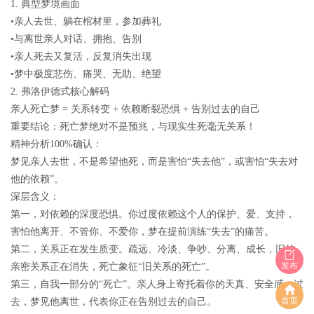
1.
典型梦境画面
•亲人去世、躺在棺材里，参加葬礼
•与离世亲人对话、拥抱、告别
•亲人死去又复活，反复消失出现
•梦中极度悲伤、痛哭、无助、绝望
2.
弗洛伊德式核心解码
亲人死亡梦
=
关系转变
+
依赖断裂恐惧
+
告别过去的自己
重要结论：死亡梦绝对不是预兆，与现实生死毫无关系！
精神分析100%确认：
梦见亲人去世，不是希望他死，而是害怕
“
失去他
”
，或害怕
“
失去对
他的依赖
”
。
深层含义：
第一，
对依赖的深度恐惧
。你过度依赖这个人的保护、爱、支持，
害怕他离开、不管你、不爱你，梦在提前演练“失去”的痛苦。
第二，
关系正在发生质变
。疏远、冷淡、争吵、分离、成长，旧的
发布
亲密关系正在消失，死亡象征“旧关系的死亡”。
第三，
自我一部分的
“
死亡
”
。亲人身上寄托着你的天真、安全感、过
首页
去，梦见他离世，代表你正在告别过去的自己。