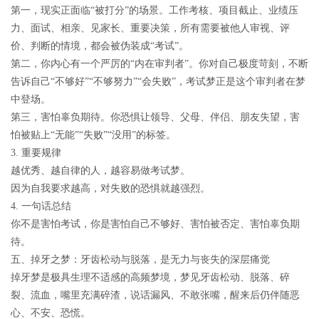
第一，
现实正面临
“
被打分
”
的场景
。工作考核、项目截止、业绩压
力、面试、相亲、见家长、重要决策，所有需要被他人审视、评
价、判断的情境，都会被伪装成“考试”。
第二，
你内心有一个严厉的
“
内在审判者
”
。你对自己极度苛刻，不断
告诉自己“不够好”“不够努力”“会失败”，考试梦正是这个审判者在梦
中登场。
第三，
害怕辜负期待
。你恐惧让领导、父母、伴侣、朋友失望，害
怕被贴上“无能”“失败”“没用”的标签。
3.
重要规律
越优秀、越自律的人，越容易做考试梦。
因为自我要求越高，对失败的恐惧就越强烈。
4.
一句话总结
你不是害怕考试，你是害怕自己不够好、害怕被否定、害怕辜负期
待。
五、掉牙之梦：牙齿松动与脱落，是无力与丧失的深层痛觉
掉牙梦是极具生理不适感的高频梦境，梦见牙齿松动、脱落、碎
裂、流血，嘴里充满碎渣，说话漏风、不敢张嘴，醒来后仍伴随恶
心、不安、恐慌。