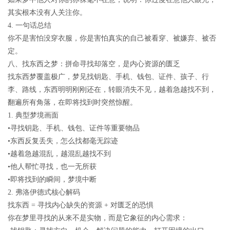
其实根本没有人关注你。
4.
一句话总结
你不是害怕没穿衣服，你是害怕真实的自己被看穿、被嫌弃、被否
定。
八、找东西之梦：拼命寻找却落空，是内心资源的匮乏
找东西梦覆盖极广，梦见找钥匙、手机、钱包、证件、孩子、行
李、路线，东西明明刚刚还在，转眼消失不见，越着急越找不到，
翻遍所有角落，在即将找到时突然惊醒。
1.
典型梦境画面
•寻找钥匙、手机、钱包、证件等重要物品
•东西反复丢失，怎么找都毫无踪迹
•越着急越混乱，越混乱越找不到
•他人帮忙寻找，也一无所获
•即将找到的瞬间，梦境中断
2.
弗洛伊德式核心解码
找东西
=
寻找内心缺失的资源
+
对匮乏的恐惧
你在梦里寻找的
从来不是实物
，而是它象征的内心需求：