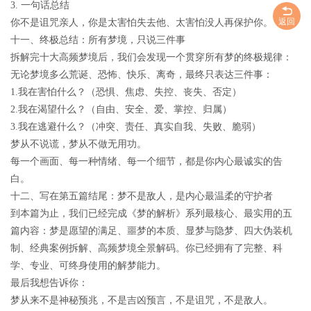
3.
一句话总结
返回
你不是诅咒亲人，你是太害怕失去他、太害怕没人再保护你。
十一、终极总结：所有梦境，只说三件事
拆解完十大高频梦境后，我们会发现一个贯穿所有梦的终极规律：
无论梦境多么荒诞、恐怖、快乐、离奇，最终只表达三件事：
1.
我在害怕什么？
（恐惧、焦虑、失控、丧失、否定）
2.
我在渴望什么？
（自由、安全、爱、掌控、归属）
3.
我在逃避什么？
（冲突、责任、真实自我、失败、脆弱）
梦从不说谎，梦从不做无用功。
每一个画面、每一种情绪、每一个细节，都是你内心最诚实的告
白。
十二、写在第五篇结尾：梦不是敌人，是内心最温柔的守护者
到本篇为止，我们已经完成《梦的解析》系列最核心、最实用的五
篇内容：梦是愿望的满足、噩梦的本质、显梦与隐梦、四大伪装机
制、经典案例拆解、高频梦境全景解码。你已经拥有了
完整、科
学、专业、可终身使用
的解梦能力。
最后我想告诉你：
梦从来不是神秘预兆，不是吉凶预言，不是诅咒，不是敌人。