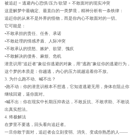
被追赶
=
逃避内心恐惧
/
压力
/
欲望
+
不敢面对的现实冲突
这是解梦中
最确定、最直白
的一类梦境，精神分析有一条铁律：
追赶你的从来不是外界的怪物，而是你内心不敢面对的一切。
它可能是：
•不敢承担的
责任、任务、承诺
•不敢处理的
情感矛盾、人际冲突
•不敢承认的
愤怒、嫉妒、欲望、愧疚
•不敢解决的
债务、麻烦、危机
潜意识用“追赶者”象征你逃避的对象，用“逃跑”象征你的逃避行为，
这个梦的本质是：
你越逃，内心的压力就越追着你不放。
3.
为什么跑不动、喊不出？
•
跑不动
：你的潜意识根本不想逃，它知道逃避无用，身体在阻止你
继续回避，逼你面对。
•
喊不出
：你在现实中长期压抑表达，不敢反抗、不敢求助、不敢说
出真实想法。
4.
终极解法
在梦里不要逃，回头看向追赶者。
一旦你敢于面对，追赶者会立刻变弱、消失、变成你熟悉的人——