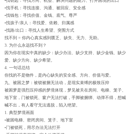
•找
钥匙
：寻找
方向、机会、解决问题的能力、打开困境的出口
•找
手机
：寻找
连接、沟通、被回应、安全感
•找
钱包
：寻找
价值、金钱、底气、尊严
•找
孩子
/
亲人
：寻找
爱、依赖、归属感
•找
路
/
出口
：寻找
人生希望、突围方式
找不到
=
你内心真实感到匮乏、缺失、无力、无助。
3.
为什么永远找不到？
因为你在现实中
真的缺少
：缺少办法、缺少支持、缺少金钱、缺少
爱、缺少方向、缺少希望。
4.
一句话总结
你找的不是物件，是内心缺失的安全感、方向、价值与爱。
九、被困之梦：被锁被捆无法动，是现实束缚的极致压抑
被困梦是强烈压抑感的梦境体现，梦见被关在房间、电梯、笼子、
地下室，门被锁死、窗户无法打破，手脚被捆绑、动弹不得，想喊
喊不出，有人看守无法逃脱，陷入绝望。
1.
典型梦境画面
•被困电梯、密闭房间、笼子、地下室
•门被锁死，用尽办法无法打开