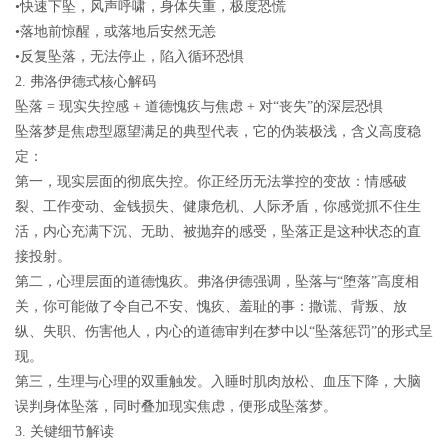
•快速下坠，风声呼啸，身体失重，极度恐慌
•落地前惊醒，或落地后安然无恙
•反复坠落，无法停止，陷入循环恐惧
2.
弗洛伊德式核心解码
坠落
=
现实失控感
+
道德愧疚与焦虑
+
对
“
丧失
”
的深层恐惧
坠落梦是
焦虑型愿望满足
的典型代表，它的伪装极浅，含义高度稳
定：
第一，
现实层面的彻底失控
。你正经历无法掌控的变故：情感破
裂、工作变动、金钱损失、健康危机、人际矛盾，你感觉抓不住生
活，内心充满下沉、无助、被抛弃的感受，坠落正是这种状态的直
接投射。
第二，
心理层面的道德愧疚
。弗洛伊德强调，坠落与“堕落”高度相
关，你可能做了令自己不安、愧疚、羞耻的事：撒谎、背叛、放
纵、失职、伤害他人，内心的道德审判在梦中以“坠落惩罚”的形式呈
现。
第三，
生理与心理的双重触发
。入睡时肌肉放松、血压下降，大脑
误判身体坠落，同时叠加现实焦虑，便形成坠落梦。
3.
关键细节解读