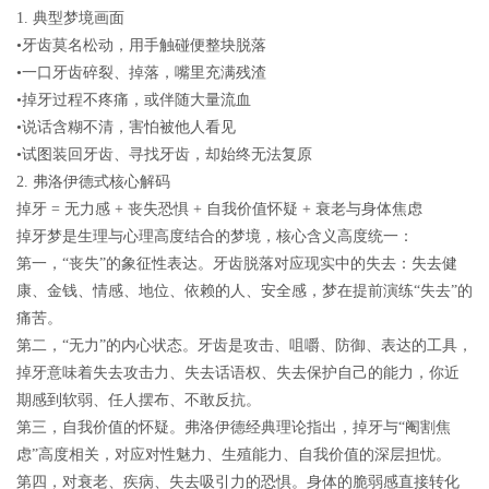
1.
典型梦境画面
•牙齿莫名松动，用手触碰便整块脱落
•一口牙齿碎裂、掉落，嘴里充满残渣
•掉牙过程不疼痛，或伴随大量流血
•说话含糊不清，害怕被他人看见
•试图装回牙齿、寻找牙齿，却始终无法复原
2.
弗洛伊德式核心解码
掉牙
=
无力感
+
丧失恐惧
+
自我价值怀疑
+
衰老与身体焦虑
掉牙梦是
生理与心理高度结合
的梦境，核心含义高度统一：
第一，
“
丧失
”
的象征性表达
。牙齿脱落对应现实中的失去：失去健
康、金钱、情感、地位、依赖的人、安全感，梦在提前演练“失去”的
痛苦。
第二，
“
无力
”
的内心状态
。牙齿是攻击、咀嚼、防御、表达的工具，
掉牙意味着
失去攻击力、失去话语权、失去保护自己的能力
，你近
期感到软弱、任人摆布、不敢反抗。
第三，
自我价值的怀疑
。弗洛伊德经典理论指出，掉牙与“阉割焦
虑”高度相关，对应对性魅力、生殖能力、自我价值的深层担忧。
第四，
对衰老、疾病、失去吸引力的恐惧
。身体的脆弱感直接转化