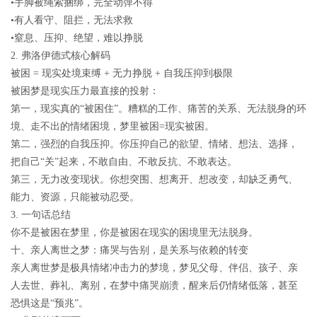
•手脚被绳索捆绑，完全动弹不得
•有人看守、阻拦，无法求救
•窒息、压抑、绝望，难以挣脱
2.
弗洛伊德式核心解码
被困
=
现实处境束缚
+
无力挣脱
+
自我压抑到极限
被困梦是
现实压力最直接的投射
：
第一，
现实真的
“
被困住
”
。糟糕的工作、痛苦的关系、无法脱身的环
境、走不出的情绪困境，梦里被困=现实被困。
第二，
强烈的自我压抑
。你压抑自己的欲望、情绪、想法、选择，
把自己“关”起来，不敢自由、不敢反抗、不敢表达。
第三，
无力改变现状
。你想突围、想离开、想改变，却缺乏勇气、
能力、资源，只能被动忍受。
3.
一句话总结
你不是被困在梦里，你是被困在现实的困境里无法脱身。
十、亲人离世之梦：痛哭与告别，是关系与依赖的转变
亲人离世梦是极具情绪冲击力的梦境，梦见父母、伴侣、孩子、亲
人去世、葬礼、离别，在梦中痛哭崩溃，醒来后仍情绪低落，甚至
恐惧这是“预兆”。