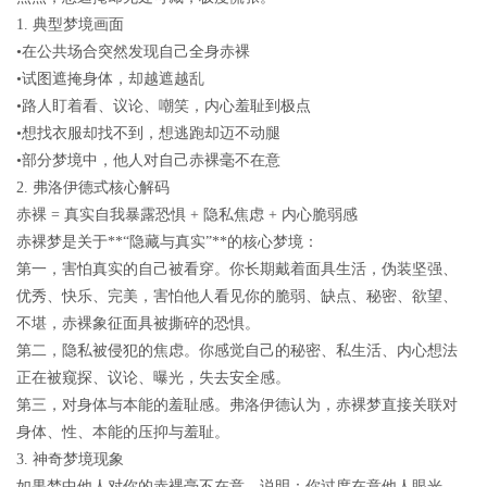
1.
典型梦境画面
•在公共场合突然发现自己全身赤裸
•试图遮掩身体，却越遮越乱
•路人盯着看、议论、嘲笑，内心羞耻到极点
•想找衣服却找不到，想逃跑却迈不动腿
•部分梦境中，他人对自己赤裸毫不在意
2.
弗洛伊德式核心解码
赤裸
=
真实自我暴露恐惧
+
隐私焦虑
+
内心脆弱感
赤裸梦是关于**“隐藏与真实”**的核心梦境：
第一，
害怕真实的自己被看穿
。你长期戴着面具生活，伪装坚强、
优秀、快乐、完美，害怕他人看见你的脆弱、缺点、秘密、欲望、
不堪，赤裸象征面具被撕碎的恐惧。
第二，
隐私被侵犯的焦虑
。你感觉自己的秘密、私生活、内心想法
正在被窥探、议论、曝光，失去安全感。
第三，
对身体与本能的羞耻感
。弗洛伊德认为，赤裸梦直接关联对
身体、性、本能的压抑与羞耻。
3.
神奇梦境现象
如果梦中
他人对你的赤裸毫不在意
，说明：
你过度在意他人眼光，