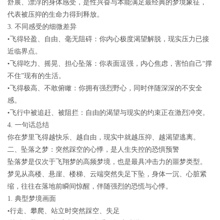
舒展、漂浮的身体感受，是性兴奋与本能满足最经典的梦境象征，
代表被压抑的生命力得到释放。
3.
不同感受的细微差异
•
飞得轻盈、自由、毫无阻碍
：你内心极度渴望解脱，现实压力已接
近临界点。
•
飞得吃力、摇晃、担心坠落
：你表面逞强，内心焦虑，害怕自己“撑
不住”现有的生活。
•
飞得极高、不敢俯瞰
：你拥有强烈野心，同时伴随深深的不安全
感。
•
飞行中被追赶、被阻拦
：自由的渴望与现实的约束正在激烈冲突。
4.
一句话总结
你在梦里飞得越快乐、越自由，现实中就越压抑、越渴望逃离。
二、坠落之梦：突然踩空的心悸，是人生失控的恐惧预警
坠落梦是仅次于飞翔梦的高频梦境，也是最具冲击力的噩梦类型。
梦见从高楼、悬崖、楼梯、云端突然失足下坠，身体一沉、心脏紧
缩，往往在落地前瞬间惊醒，伴随强烈的恐慌与心悸。
1.
典型梦境画面
•行走、攀爬、站立时突然踩空、失足