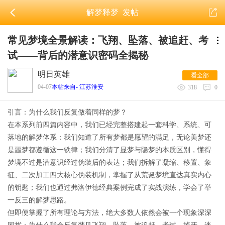
解梦释梦
发帖
常见梦境全景解读：飞翔、坠落、被追赶、考
试——背后的潜意识密码全揭秘
明日英雄
看全部
04-07
本帖来自- 江苏淮安
318
0
引言：为什么我们反复做着同样的梦？
在本系列前四篇内容中，我们已经完整搭建起一套科学、系统、可
落地的解梦体系：我们知道了
所有梦都是愿望的满足
，无论美梦还
是噩梦都遵循这一铁律；我们分清了
显梦与隐梦
的本质区别，懂得
梦境不过是潜意识经过伪装后的表达；我们拆解了
凝缩、移置、象
征、二次加工
四大核心伪装机制，掌握了从荒诞梦境直达真实内心
的钥匙；我们也通过弗洛伊德经典案例完成了实战演练，学会了举
一反三的解梦思路。
但即便掌握了所有理论与方法，绝大多数人依然会被一个现象深深