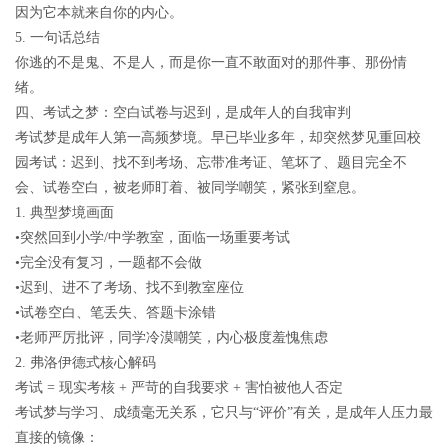
因为它本就来自你的内心。
5.
一句话总结
你逃的不是鬼、不是人，而是你一直不敢面对的那件事、那份情
绪。
四、考试之梦：空白试卷与迟到，是成年人的自我审判
考试梦是
成年人第一高频梦境
。早已毕业多年，却突然梦见重回校
园考试：迟到、找不到考场、忘带准考证、笔坏了、题目完全不
会、试卷空白，被老师盯着、被同学嘲笑，紧张到窒息。
1.
典型梦境画面
•突然回到小学/中学教室，面临一场重要考试
•完全没有复习，一题都不会做
•迟到、进不了考场、找不到教室座位
•试卷空白、笔丢失、答题卡涂错
•老师严厉批评，同学冷漠嘲笑，内心极度羞愧焦虑
2.
弗洛伊德式核心解码
考试
=
现实考核
+
严苛的自我要求
+
害怕被他人否定
考试梦
与学习、成绩毫无关系
，它只与“评价”有关，是成年人压力最
直接的镜像：