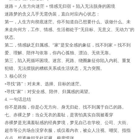
迷路
=
人生方向迷茫
+
情感无归宿
+
陷入无法脱身的困境
迷路梦的含义几乎无需伪装，直白对应内心状态：
第一，
人生方向彻底迷茫
。你不知道自己想要什么、该做什么、未
来走向何方，工作、情感、生活都处于“无目标、无意义、无动力”的
状态。
第二，
情感缺乏归属感
。“家”是安全感的象征，
找不到家
=
找不到
爱、理解、陪伴与依靠
，你内心孤独、漂泊、无依无靠。
第三，
陷入死循环困境
。迷宫、死路、绕圈象征你陷入内耗、重复
犯错、无法摆脱的糟糕关系或生活状态，无力突围。
3.
核心区分
•
寻找
“
路
”
：对未来、选择、目标的迷茫。
•
寻找
“
家
”
：对安全感、陪伴、归属感的渴望。
4.
一句话总结
你不是路痴，你是心无方向、身无归处、找不到属于自己的路。
七、赤裸之梦：当众无衣的羞耻，是害怕真实自我被看穿
赤裸梦是充满羞耻感的经典梦境，梦见自己在学校、公司、大街、
超市等公共场合没穿衣服，或仅着内衣，被众人注视、嘲笑、指指
点点，想遮掩却无处可藏，极度慌张。