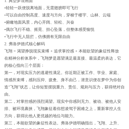
1.
典型梦境画面
•轻轻一跃便脱离地面，无需翅膀即可飞行
•可以自由控制高度、速度与方向，穿梭于楼宇、山林、云端
•俯瞰地面风景，内心开阔、轻松、兴奋
•偶尔飞行不稳、摇晃、担心坠落，但整体感受愉悦
•飞行中无人阻拦，仿佛拥有无限自由
2.
弗洛伊德式核心解码
飞翔
=
渴望挣脱现实束缚
+
追求掌控感
+
本能欲望的象征性释放
在精神分析体系中，飞翔梦是
愿望满足最直接、最温柔
的表达，它
的核心指向三个层面：
第一，
对现实压力的逃避性满足
。你近期正被工作、学业、家庭、
情感所束缚，感到压抑、疲惫、身不由己，潜意识便在梦中为你创
造“飞翔”状态，让你短暂摆脱重力、责任、规则与压力，获得绝对自
由。
第二，
对掌控感的强烈渴望
。现实中你感到无力、被动、被他人安
排、被环境裹挟，飞翔象征着你想凌驾于困难之上，重新掌控人生
方向，获得比他人更优越的地位与能力。
第三，
本能欲望的象征性表达
。弗洛伊德明确指出，飞翔、上升、