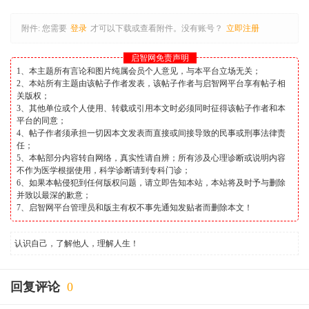
附件:
您需要
登录
才可以下载或查看附件。没有账号？
立即注册
启智网免责声明
1、本主题所有言论和图片纯属会员个人意见，与本平台立场无关；
2、本站所有主题由该帖子作者发表，该帖子作者与启智网平台享有帖子相
关版权；
3、其他单位或个人使用、转载或引用本文时必须同时征得该帖子作者和本
平台的同意；
4、帖子作者须承担一切因本文发表而直接或间接导致的民事或刑事法律责
任；
5、本帖部分内容转自网络，真实性请自辨；所有涉及心理诊断或说明内容
不作为医学根据使用，科学诊断请到专科门诊；
6、如果本帖侵犯到任何版权问题，请立即告知本站，本站将及时予与删除
并致以最深的歉意；
7、启智网平台管理员和版主有权不事先通知发贴者而删除本文！
认识自己，了解他人，理解人生！
回复评论
0