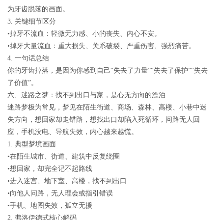
为牙齿脱落的画面。
3.
关键细节区分
•
掉牙不流血
：轻微无力感、小的丧失、内心不安。
•
掉牙大量流血
：重大损失、关系破裂、严重伤害、强烈痛苦。
4.
一句话总结
你的牙齿掉落，是因为你感到自己
“
失去了力量
”“
失去了保护
”“
失去
了价值
”
。
六、迷路之梦：找不到出口与家，是心无方向的漂泊
迷路梦极为常见，梦见在陌生街道、商场、森林、高楼、小巷中迷
失方向，想回家却走错路，想找出口却陷入死循环，问路无人回
应，手机没电、导航失效，内心越来越慌。
1.
典型梦境画面
•在陌生城市、街道、建筑中反复绕圈
•想回家，却完全记不起路线
•进入迷宫、地下室、高楼，找不到出口
•向他人问路，无人理会或指引错误
•手机、地图失效，孤立无援
2.
弗洛伊德式核心解码