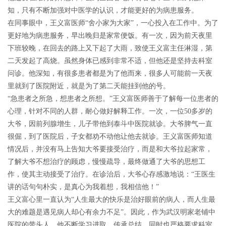
知，只有不断加强对中医学的认识，才能更好的为病患服务。
在同事眼中，王义富医师“舍小家为大家”，一心投入在工作中。为了
更好地为病患服务，早出晚归是家常便饭。有一次，因为前天夜里
下班较晚，在回去的路上又下起了大雨，致使王义富主任淋湿，第
二天发起了高烧。虽然身体已感到非常不适，但他还是坚持去科室
问诊。他深知，有很多患者都是为了他而来，很多人可能前一天夜
里就到了医院附近，就是为了第二天能挂到他的号。
“急患者之所急，想患者
之所想。
”
王义富医师善于了解每一位患者的
心理，针对不同的人群，耐心做好解释工作。一次，一位50多岁的
大爷，因前列腺增生，儿子带他到泰斗中医院就诊。大爷脾气一直
很倔，到了医院后，子女都劝不动他让他去就诊。王义富医师知道
情况后，并没有马上告知大爷要接受治疗，而是和大爷拉起家常，
了解大爷不想治疗的顾虑，慢慢疏导，最终做通了大爷的思想工
作，使其主动接受了治疗。在诊治后，大爷
心存感激地说：
“
王医生
讲的话句句朴实，是真心为我
着想，我相信他！
”
王义富心里一直认为“人生最大的快乐是治好眼前的病人，而人生最
大的难题是遇见病人却心有余力不足”。因此，作为武汉明家老铺中
医院的带头人，他不断学习进取，传承总结，同时也严格要求科室