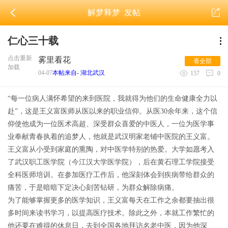
解梦释梦
发帖
仁心三十载
点击重新
雾里看花
看全部
加载
04-07
本帖来自- 湖北武汉
157
0
“每一位病人满怀希望的来到医院，我就得为他们的生命健康全力以
赴”，这是王义富医师从医以来的职业信仰。从医30余年来，这个信
仰使他成为一位医术高超、深受群众喜爱的中医人，一位为医学事
业奉献青春执着的追梦人，他就是武汉明家老铺中医院的王义富。
王义富从小受到家庭的熏陶，对中医学特别的热爱。大学如愿考入
了武汉职工医学院（今江汉大学医学院），后在黄石理工学院接受
全科医师培训。在参加医疗工作后，他深刻体会到疾病带给群众的
痛苦，于是暗暗下定决心刻苦钻研，为群众解除病痛。
为了能够掌握更多的医学知识，王义富每天在工作之余都要抽出很
多时间来读书学习，以提高医疗技术。除此之外，本就工作繁忙的
他还要在难得的休息日，去到全国各地拜访名老中医，因为他深