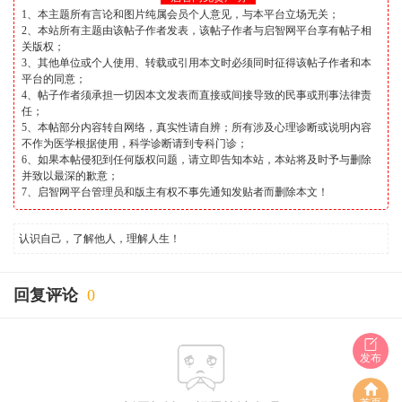
1、本主题所有言论和图片纯属会员个人意见，与本平台立场无关；
2、本站所有主题由该帖子作者发表，该帖子作者与启智网平台享有帖子相
关版权；
3、其他单位或个人使用、转载或引用本文时必须同时征得该帖子作者和本
平台的同意；
4、帖子作者须承担一切因本文发表而直接或间接导致的民事或刑事法律责
任；
5、本帖部分内容转自网络，真实性请自辨；所有涉及心理诊断或说明内容
不作为医学根据使用，科学诊断请到专科门诊；
6、如果本帖侵犯到任何版权问题，请立即告知本站，本站将及时予与删除
并致以最深的歉意；
7、启智网平台管理员和版主有权不事先通知发贴者而删除本文！
认识自己，了解他人，理解人生！
回复评论
0
发布