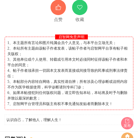
点赞
收藏
启智网免责声明
1、本主题所有言论和图片纯属会员个人意见，与本平台立场无关；
2、本站所有主题由该帖子作者发表，该帖子作者与启智网平台享有帖子相
关版权；
3、其他单位或个人使用、转载或引用本文时必须同时征得该帖子作者和本
平台的同意；
4、帖子作者须承担一切因本文发表而直接或间接导致的民事或刑事法律责
任；
5、本帖部分内容转自网络，真实性请自辨；所有涉及心理诊断或说明内容
不作为医学根据使用，科学诊断请到专科门诊；
6、如果本帖侵犯到任何版权问题，请立即告知本站，本站将及时予与删除
并致以最深的歉意；
7、启智网平台管理员和版主有权不事先通知发贴者而删除本文！
认识自己，了解他人，理解人生！
发布