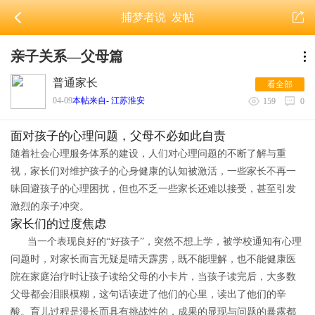
捕梦者说
发帖
亲子关系—父母篇
普通家长
看全部
04-09
本帖来自- 江苏淮安
159
0
面对孩子的心理问题，父母不必如此自责
随着社会心理服务体系的建设，人们对心理问题的不断了解与重
视，家长们对维护孩子的心身健康的认知被激活，一些家长不再一
昧回避孩子的心理困扰，但也不乏一些家长还难以接受，甚至引发
激烈的亲子冲突。
家长们的过度焦虑
当一个表现良好的“好孩子”，突然不想上学，被学校通知有心理
问题时，对家长而言无疑是晴天霹雳，既不能理解，也不能健康医
院在家庭治疗时让孩子读给父母的小卡片，当孩子读完后，大多数
父母都会泪眼模糊，这句话读进了他们的心里，读出了他们的辛
酸。育儿过程是漫长而具有挑战性的，成果的显现与问题的暴露都