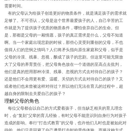
需要时间。
有的父母认为给孩子创造更好的物质条件，就是满足孩子的需求就
足够了。不可否认，父母是这个世界最爱孩子的人，自己辛苦的工
作就是为了提供孩子优质的物质条件，哪怕舍弃自己的生命。但
是，那都是父母的一厢情愿，孩子的真正需求是什么，父母不知道
啊。当一个家庭出现悲剧的时候，那些心灵受到重创的父母，不也
值得人们的悲悯之情吗？人们将矛头指向原生家庭和父母，似乎是
父母的冷漠、残暴、忽视，酿成了孩子的悲剧。但这里可能无限放
大了父母的养育责任，把父母角色放在一个道德的至高点去批判，
他们是真的想用那种冷漠、残暴、忽视的方式去对待自己的孩子？
还是他们不会用更有爱、温暖、关切的方式去对待自己的孩子？又
或者他们也未曾被这样对待过？所以他们无法在育儿的过程中，超
越自身的限制去关爱自己的孩子？
理解父母的角色
每位父母都会以自己的方式爱着孩子，但当缺乏相关的育儿理念
时，会“复刻”父辈的育儿经验，有时父母不能意识到自身行为对孩子
造成的影响。奉行“打击式教育”的父母，也许他们儿时也是被如此对
待的，他们只是回避了自己遭受打击时的受伤体验，而将这种方式