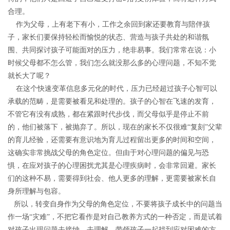
合理。
作为父母，上有老下有小，工作之余回到家还要教育与陪伴孩
子，家长们要保持轻松而愉悦的状态、营造与孩子共处的和谐氛
围、共同探讨孩子可能面对的压力，绝非易事。我们常常在说：小
时候父母都不怎么管，我们怎么就没那么多的心理问题，不知不觉
就长大了呢？
在这个快速变革信息多元化的时代，压力已经超过孩子心智可以
承载的范畴，是需要被看见和处理的。孩子的心智在飞速的发育，
不管它有没有成熟，都在紧跟时代步伐，而父母似乎是停止不前
的，他们被落下，被抛弃了。所以，现在的家长不仅很难“复刻”父辈
的育儿经验，还需要有意识地为育儿过程留出更多的时间和空间，
这确实非常挑战父母的角色定位。但由于对心理问题的偏见与恐
惧，在应对孩子的心理困扰尤其是心理疾病时，会非常回避。家长
们的这种不易，需要得到社会、他人更多的理解，更需要被家长自
身所理解与包容。
所以，转变自身作为父母的角色定位，不要将孩子成长中的问题当
作一场“灾难”，不把它看作是对自己教养方式的一种否定，而是试着
对孩子出现问题去接纳，去理解，带领孩子一起找到应对困难的方