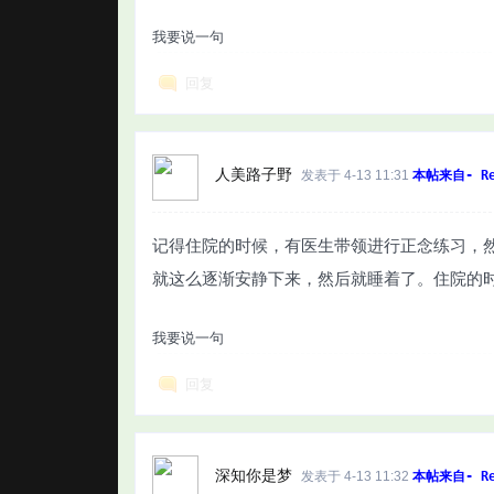
我要说一句
回复
人美路子野
发表于 4-13 11:31
本帖来自- Re
记得住院的时候，有医生带领进行正念练习，
就这么逐渐安静下来，然后就睡着了。住院的
我要说一句
回复
深知你是梦
发表于 4-13 11:32
本帖来自- Re