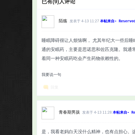
已有(9)人评论
陌殇
发表于 4-13 11:27
本帖来自- Reserve
睡眠障碍很让人烦恼啊， 尤其年纪大一些后
通的安眠药，主要是思诺思和佐匹克隆。我通
着同一种安眠药吃会产生药物依赖性的。
我要说一句
回复
青春期男孩
发表于 4-13 11:28
本帖来自- Re
是，我看老妈白天没什么精神，也有点担心。