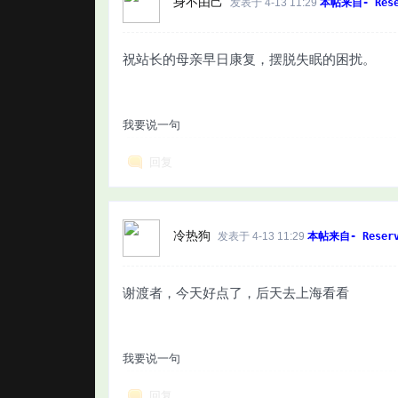
身不由己
发表于 4-13 11:29
本帖来自- Rese
祝站长的母亲早日康复，摆脱失眠的困扰。
我要说一句
回复
冷热狗
发表于 4-13 11:29
本帖来自- Reserv
谢渡者，今天好点了，后天去上海看看
我要说一句
回复