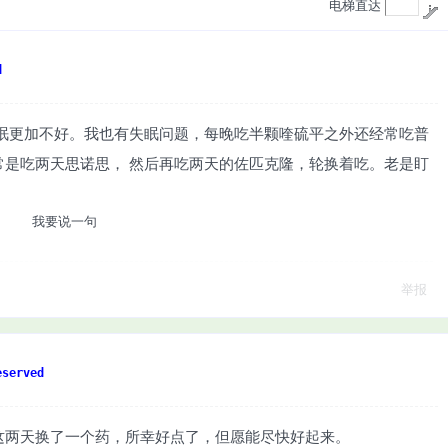
电梯直达
d
睡眠更加不好。我也有失眠问题，每晚吃半颗喹硫平之外还经常吃普
常是吃两天思诺思， 然后再吃两天的佐匹克隆，轮换着吃。老是盯
我要说一句
举报
served
这两天换了一个药，所幸好点了，但愿能尽快好起来。