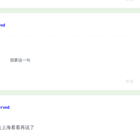
ed
我要说一句
举报
rved
去上海看看再说了