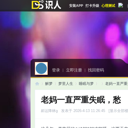
安装APP
打卡升级
心理测试
|
登录
|
立即注册
|
找回密码
解梦
梦里人生
睡眠与梦
老妈一直严重
老妈一直严重失眠，愁
启
»
›
›
›
›
郝运降林g
发表于 2026-4-13 11:26:45
[显示全部楼