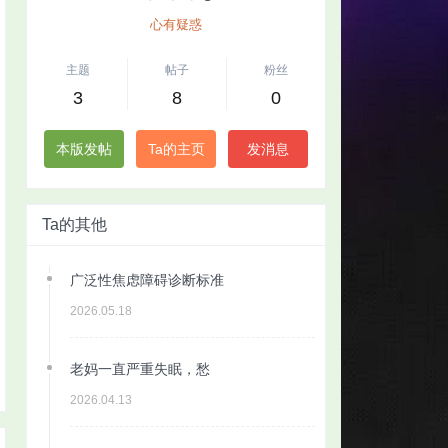
心有疑惑
主题
帖子
粉丝
3
8
0
本版发帖
Ta的主页
发消息
Ta的其他
广泛性焦虑障碍诊断标准
2026.05.18
老妈一直严重失眠，愁
2026.04.13