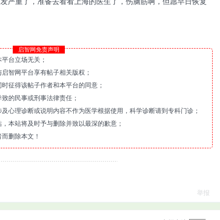
两天愈发严重了，准备去看看上海的医生了，伤脑筋啊，但愿早日恢复
启智网免责声明
本平台立场无关；
与启智网平台享有帖子相关版权；
同时征得该帖子作者和本平台的同意；
导致的民事或刑事法律责任；
涉及心理诊断或说明内容不作为医学根据使用，科学诊断请到专科门诊；
站，本站将及时予与删除并致以最深的歉意；
者而删除本文！
举报