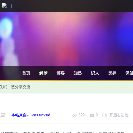
|
首页
解梦
博客
知己
识人
灵异
保
失眠，愁
分享交流
层]
本帖来自- Reserved
329
9
开启右边栏