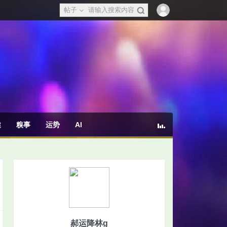
帖子
健
糗事
运势
AI
郝运降林g