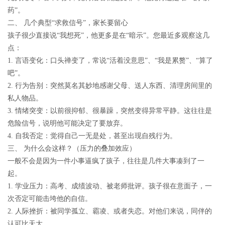
药”。
二、 几个典型“求救信号”，家长要留心
孩子很少直接说“我想死”，他更多是在“暗示”。您最近多观察这几
点：
1. 言语变化：口头禅变了，常说“活着没意思”、“我是累赘”、“算了
吧”。
2. 行为告别：突然莫名其妙地感谢父母、送人东西、清理房间里的
私人物品。
3. 情绪突变：以前很抑郁、很暴躁，突然变得异常平静。这往往是
危险信号，说明他可能决定了要放弃。
4. 自我否定：觉得自己一无是处，甚至出现自残行为。
三、 为什么会这样？（压力的叠加效应）
一般不会是因为一件小事逼疯了孩子，往往是几件大事凑到了一
起。
1. 学业压力：高考、成绩波动、被老师批评。孩子很在意面子，一
次否定可能击垮他的自信。
2. 人际挫折：被同学孤立、霸凌、或者失恋。对他们来说，同伴的
认可比天大。