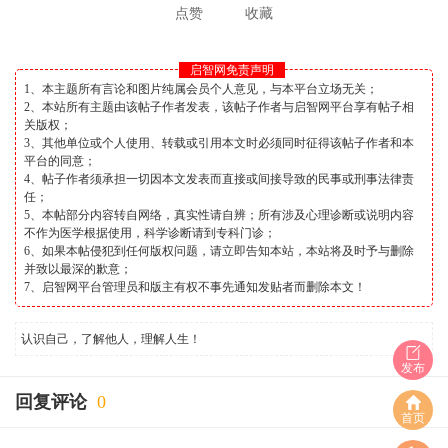
点赞
收藏
启智网免责声明
1、本主题所有言论和图片纯属会员个人意见，与本平台立场无关；
2、本站所有主题由该帖子作者发表，该帖子作者与启智网平台享有帖子相
关版权；
3、其他单位或个人使用、转载或引用本文时必须同时征得该帖子作者和本
平台的同意；
4、帖子作者须承担一切因本文发表而直接或间接导致的民事或刑事法律责
任；
5、本帖部分内容转自网络，真实性请自辨；所有涉及心理诊断或说明内容
不作为医学根据使用，科学诊断请到专科门诊；
6、如果本帖侵犯到任何版权问题，请立即告知本站，本站将及时予与删除
并致以最深的歉意；
7、启智网平台管理员和版主有权不事先通知发贴者而删除本文！
认识自己，了解他人，理解人生！
发布
回复评论
0
首页