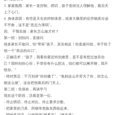
3. 家庭氛围：家长一直控制、唠叨，孩子觉得没人理解他，最后关
上了心门。
4. 身体原因：有些是天生的抑郁体质，或者大脑里的化学物质分泌
不平衡，这不是“意志力薄弱”。
四、 干预实操：家长怎么做才对？
第一招：别怕问，直接问
很多家长不敢问，怕“带坏”孩子。其实相反！你直接问他，等于给了
他一个“表达的出口”。
- 正确话术：“孩子，我看你最近特别难受，是不是有想过放弃自
己？我特别担心你，不管你有什么想法，咱们都可以摊开聊，我不
怪你。”
- 绝对禁忌：千万别讲“你别傻了”、“爸妈这么辛苦为了你，你怎么
能这么做”。这会把他最后的门关上。
第二招：先保命，再谈学习
现在这个阶段，活着是第一位。
- 停止唠叨、停止对比、停止要求分数。
- 把家里的刀具、药物等危险东西收起来。
- 陪他多说话，让他觉得“被看见”、“被在乎”。