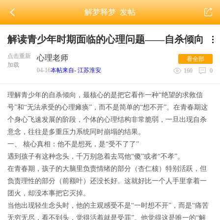
解梦释梦
发帖
解读青少年时期面临的心理问题——自杀倾向
点击重新
心理老师
看全部
加载
04-16
本帖来自- 江苏淮安
160
0
理解青少年的自杀倾向，最核心的是把它看作一种“绝望的求救信
号”和“无法承受的心理瘫痪”，而不是简单的“想不开”。在青春期这
个身心飞速发展的阶段，个体的心理结构非常脆弱，一旦出现自杀
意念，往往是多重压力系统同时崩塌的结果。
一、 核心真相：他不是想死，是“受不了了”
遇到孩子有这种念头，千万别急着去骂他“傻”或者“不孝”。
在青春期，孩子的大脑里负责情绪的部分（杏仁核）特别活跃，但
负责理性的部分（前额叶）还没长好。这就好比一个人手里拿着一
团火，却没本事把它灭掉。
当他出现轻生念头时，他的主观感受不是“一时想不开”，而是“痛苦
无穷无尽，看不到头，觉得活着就是受罪”。他觉得这是唯一的“解