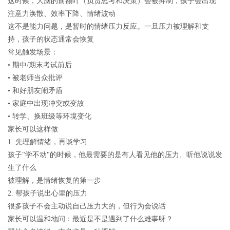
这时候，大脑的前额叶（负责思考和决策）会被抑制，孩子会出现
注意力涣散、效率下降、情绪波动
这不是能力问题，是暂时的情绪压力反应。一旦压力被理解和支
持，孩子的状态通常会恢复
常见触发场景：
• 期中/期末考试前后
• 被老师当众批评
• 和好朋友闹矛盾
• 家庭中出现冲突或变故
• 转学、换班级等环境变化
家长可以这样做
1. 先理解情绪，再谈学习
孩子"学不动"的时候，他最需要的是有人看见他的压力、听他说说发
生了什么
被理解，是情绪恢复的第一步
2. 帮孩子说出心里的压力
很多孩子不会主动说自己压力大的，但行为会说话
家长可以温和地问：最近是不是遇到了什么难事呀？