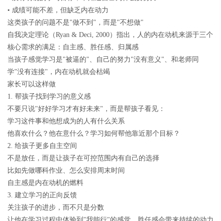
• 成绩可能不差，但缺乏内在动力
这类孩子的问题不是"做不到"，而是"不想做"
自我决定理论（Ryan & Deci, 2000）指出，人的内在动机来源于三个
核心需求的满足：自主感、胜任感、归属感
当孩子感觉学习是"被逼的"、自己的努力"没有意义"、和老师同
学"没有连接"，内在动机就会枯竭
家长可以这样做
1. 帮孩子找到学习的意义感
不要只说"好好学习才有好未来"，而是帮孩子看见：
学习这件事和他想成为的人有什么关系
他喜欢什么？他在意什么？学习如何帮他靠近那个目标？
2. 给孩子更多自主空间
不是放任，而是让孩子在可控范围内有自己的选择
比如先做哪科作业、怎么安排周末时间
自主感是内在动机的燃料
3. 建立学习的正向反馈
关注孩子的进步，而不只是分数
让他在学习过程中体验到"我能行"的感觉，胜任感会带来持续的动力