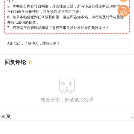
任；
5、本帖部分内容转自网络，真实性请自辨；所有涉及心理诊断或说明内容
不作为医学根据使用，科学诊断请到专科门诊；
返回
6、如果本帖侵犯到任何版权问题，请立即告知本站，本站将及时予与删除
并致以最深的歉意；
7、启智网平台管理员和版主有权不事先通知发贴者而删除本文！
认识自己，了解他人，理解人生！
回复评论
0
暂无评论，赶紧抢沙发吧
回复
