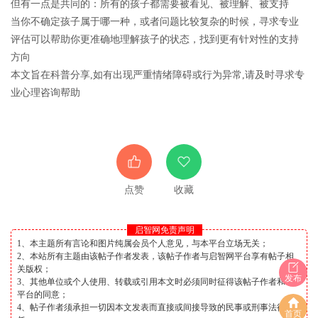
但有一点是共同的：所有的孩子都需要被看见、被理解、被支持
当你不确定孩子属于哪一种，或者问题比较复杂的时候，寻求专业
评估可以帮助你更准确地理解孩子的状态，找到更有针对性的支持
方向
本文旨在科普分享,如有出现严重情绪障碍或行为异常,请及时寻求专
业心理咨询帮助
点赞
收藏
启智网免责声明
1、本主题所有言论和图片纯属会员个人意见，与本平台立场无关；
2、本站所有主题由该帖子作者发表，该帖子作者与启智网平台享有帖子相
关版权；
发布
3、其他单位或个人使用、转载或引用本文时必须同时征得该帖子作者和本
平台的同意；
4、帖子作者须承担一切因本文发表而直接或间接导致的民事或刑事法律责
首页