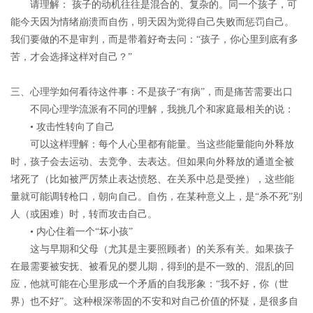
请理解
： 孩子的动机往往是混合的、复杂的。同一个孩子，可
能今天因为情绪崩溃而自伤，明天因为觉得自己失败而惩罚自己。
我们要做的不是审判，而是带着好奇去问：“孩子，你心里到底有多
苦，才会选择这样对自己？”
三、心理学如何看待这件事：不是孩子“有病”，而是痛苦需要出口
不同心理学流派有不同的理解，我挑几个和家庭最相关的说：
• 攻击性转向了自己
可以这样理解：每个人心里都有能量。当这些能量能向外释放
时，孩子会去运动、去竞争、去表达。但如果向外释放的通道全被
堵死了（比如被严厉禁止表达愤怒、在关系中总是受挫），这些能
量就可能调转枪口，朝向自己。自伤，在某种意义上，是“杀不死”别
人（或困难）时，转而攻击自己。
• 内心住着一个“坏小孩”
这与早期和父母（尤其是主要照顾者）的关系有关。如果孩子
在最需要被安抚、被看见的婴儿期，得到的是不一致的、混乱的回
应，他就可能在心里形成一个矛盾的自我形象：“我不好，你（世
界）也不好”。这种根深蒂固的不安和对自己价值的怀疑，是很多自