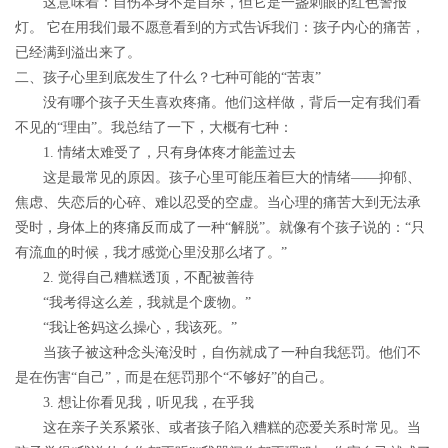
这意味着：
自伤本身不是自杀，但它是一盏刺眼的红色警报
灯。
它在用我们最不愿意看到的方式告诉我们：孩子内心的痛苦，
已经满到溢出来了。
二、孩子心里到底发生了什么？七种可能的“苦衷”
没有哪个孩子天生喜欢疼痛。他们这样做，背后一定有我们看
不见的“理由”。我总结了一下，大概有七种：
1. 情绪太难受了，只有身体疼才能盖过去
这是最常见的原因。孩子心里可能压着巨大的情绪——抑郁、
焦虑、失恋后的心碎、难以忍受的空虚。当心理的痛苦大到无法承
受时，身体上的疼痛反而成了一种“解脱”。就像有个孩子说的：“只
有流血的时候，我才感觉心里没那么堵了。”
2. 觉得自己糟糕透顶，不配被善待
“我考得这么差，我就是个废物。”
“我让爸妈这么操心，我该死。”
当孩子被这种念头淹没时，自伤就成了一种自我惩罚。他们不
是在伤害“自己”，而是在惩罚那个“不够好”的自己。
3. 想让你看见我，听见我，在乎我
这在亲子关系紧张、或者孩子陷入糟糕的恋爱关系时常见。当