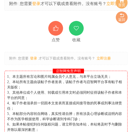
附件:
您需要
登录
才可以下载或查看附件。没有账号？
立即注册
首页
返回
点赞
收藏
附件:
您需要
登录
才可以下载或查看附件。没有账号？
立即注册
启智网免责声明
1、本主题所有言论和图片纯属会员个人意见，与本平台立场无关；
2、本站所有主题由该帖子作者发表，该帖子作者与启智网平台享有帖子相
关版权；
3、其他单位或个人使用、转载或引用本文时必须同时征得该帖子作者和本
平台的同意；
4、帖子作者须承担一切因本文发表而直接或间接导致的民事或刑事法律责
任；
5、本帖部分内容转自网络，真实性请自辨；所有涉及心理诊断或说明内容
不作为医学根据使用，科学诊断请到专科门诊；
6、如果本帖侵犯到任何版权问题，请立即告知本站，本站将及时予与删除
并致以最深的歉意；