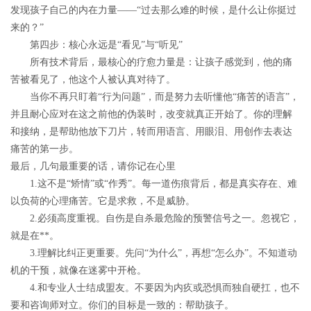
发现孩子自己的内在力量——“过去那么难的时候，是什么让你挺过
来的？”
第四步：核心永远是“看见”与“听见”
所有技术背后，最核心的疗愈力量是：让孩子感觉到，他的痛
苦被看见了，他这个人被认真对待了。
当你不再只盯着“行为问题”，而是努力去听懂他“痛苦的语言”，
并且耐心应对在这之前他的伪装时，改变就真正开始了。你的理解
和接纳，是帮助他放下刀片，转而用语言、用眼泪、用创作去表达
痛苦的第一步。
最后，几句最重要的话，请你记在心里
1.这不是“矫情”或“作秀”。
每一道伤痕背后，都是真实存在、难
以负荷的心理痛苦。它是求救，不是威胁。
2.必须高度重视。
自伤是自杀最危险的预警信号之一。忽视它，
就是在**。
3.理解比纠正更重要。
先问“为什么”，再想“怎么办”。不知道动
机的干预，就像在迷雾中开枪。
4.和专业人士结成盟友。
不要因为内疚或恐惧而独自硬扛，也不
要和咨询师对立。你们的目标是一致的：帮助孩子。