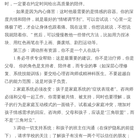
时，一定要在约定时间给出高质量的陪伴。
· 如果是因为内心痛苦
：这时他最需要的是情感的容器。你的深
度共情和陪伴，就是最好的“情绪调节剂”。可以尝试说：“心里一定
痛极了吧，才会让身体也跟着痛。我在这里，你想说就说，不想说
我就陪着你。” 然后，可以慢慢教他一些替代方法，比如用力捏冰
块、用红色画笔在手上画、撕废纸、剧烈运动等。
第三步：调动所有资源，你不是一个人在战斗
1.务必寻求专业帮助：
这是最重要的建议。你不是治疗师，你是
父母。 你的角色是支持者、陪伴者，而专业的事（如深层心理修
复、系统技能训练）要交给心理咨询师或精神科医生。不要超越自
己的能力范围，这是对孩子负责。
2.家庭系统必须改变
：
孩子是家庭系统的“症状表现者”。咨询师
必须和父母一起工作。你需要被共情、被支持，同时也要理解，孩
子的行为是家庭互动模式的一面镜子。试着减少家庭冲突，增加对
孩子情感需求的回应。咨询师、父母和孩子，应该是“三角联盟”，而
不是“三角对立”。
3.调动一切支持系统：
和孩子的班主任沟通（在保护隐私的前提
下），请求学校的关注；了解孩子有没有一两个可以信任的朋友；