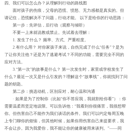
四、我们可以怎么办？从理解到行动的路线图
面对孩子的伤痕，父母的恐慌、愤怒、无力感都是真实的。但
请记住，恐慌解决不了问题，行动才能。 以下是给你的行动思路：
第一步：先评估，后行动（观察与倾听）
不要一上来就说教或禁止。先试着去理解：
1. 发生了什么？
频率、方式、严重程度。
2.有什么用？
对你家孩子来说，自伤完成了什么“任务”？是为
了让你关注他？还是为了逃避考试？不同的功能，需要完全不同的
应对方法。
3.“第一次”的故事是什么？
第一次发生时，家里或学校发生了
什么？最近一次又是什么引发的？理解这个“故事线”，你就找到了问
题的钥匙。
第二步：挑选动机，区别应对，耐心温和沟通
· 如果是为了控制你
（比如“你不答应我，我就割给你看”）：你
需要温柔而坚定地设限。可以告诉他：“我看到你很痛苦，我很想帮
你。但伤害自己不能作为我们谈话的条件。我们可以约定每周五晚
上专门聊你的烦恼，但其他时候，如果你用伤害自己来提要求，我
不会让步。因为我爱你，我不能让你的健康被用来谈判。”——同