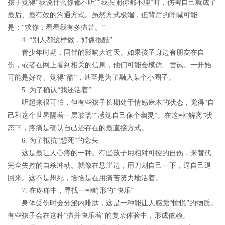
孩子觉得“我说什么你都不听”“我哭闹你都不理”时，伤害自己就成了
最后、最有效的沟通方式。虽然方式极端，但背后的呼喊可能
是：“求你，看看我有多痛苦。”
4. “别人都这样做，好像很酷”
青少年时期，同伴的影响大过天。如果孩子身边有朋友在自
伤，或者在网上看到相关的信息，他们可能会模仿、尝试。一开始
可能是好奇、觉得“酷”，甚至是为了融入某个小圈子。
5. 为了确认“我还活着”
听起来很可怕，但有些孩子长期处于情感麻木的状态，觉得“自
己和这个世界隔着一层玻璃”“感觉自己像个幽灵”。在这种“解离”状
态下，疼痛是确认自己还存在的最直接方式。
6. 为了抵抗“想死”的念头
这是最让人心疼的一种。有些孩子用相对可控的自伤，来替代
完全失控的自杀冲动。就像在悬崖边，用刀划自己一下，逼自己退
回来。这不是想死，恰恰是在用痛苦努力地活着。
7. 在疼痛中，寻找一种畸形的“快乐”
身体受伤时会分泌内啡肽，这是一种能让人感觉“愉悦”的物质。
有些孩子会在这种“痛并快乐着”的复杂体验中，形成依赖。