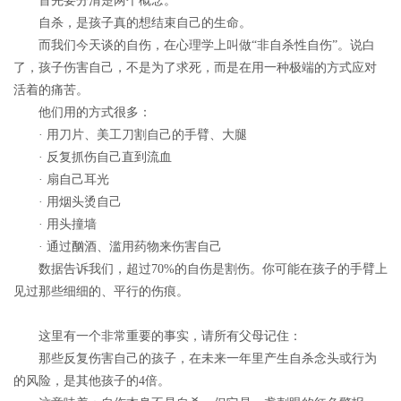
首先要分清楚两个概念。
自杀
，是孩子真的想结束自己的生命。
而我们今天谈的
自伤
，在心理学上叫做“非自杀性自伤”。说白
了，
孩子伤害自己，不是为了求死，而是在用一种极端的方式应对
活着的痛苦。
他们用的方式很多：
· 用刀片、美工刀割自己的手臂、大腿
· 反复抓伤自己直到流血
· 扇自己耳光
· 用烟头烫自己
· 用头撞墙
· 通过酗酒、滥用药物来伤害自己
数据告诉我们，超过70%的自伤是割伤。你可能在孩子的手臂上
见过那些细细的、平行的伤痕。
这里有一个非常重要的事实，请所有父母记住
：
那些反复伤害自己的孩子，在未来一年里产生自杀念头或行为
的风险，是其他孩子的4倍。