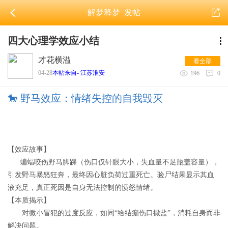
解梦释梦
发帖
四大心理学效应小结
才花横溢
看全部
04-28
本帖来自- 江苏淮安
196
0
🐎 野马效应：情绪失控的自我毁灭
【效应故事】
蝙蝠咬伤野马脚踝（伤口仅针眼大小，失血量不足瓶盖容量），
引发野马暴怒狂奔，最终因心脏负荷过重死亡。验尸结果显示其血
液充足，真正死因是自身无法控制的愤怒情绪。
【本质揭示】
对微小冒犯的过度反应，如同“给结痂伤口撒盐”，消耗自身而非
解决问题。