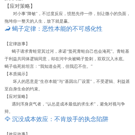
【应对策略】
对小事"降敏"，不过度反应，愤怒先停一停，别让微小的负面，
拖垮你一整天的人生，放下就是赢。
🦂 蝎子定律：恶性本能的不可感化性
【定律故事】
蝎子请求青蛙背其过河，承诺“蛰死青蛙自己也会淹死”。青蛙基
于利益共同体逻辑同意，却在河中央被蝎子蛰刺，双双沉入水底。
蝎子临死前坦言：“我知道会死，但我忍不住。”
【本质揭示】
坏人的恶意是“生存本能”与“基因出厂设置”，不受逻辑、利益甚
至自身生命的约束。
【应对策略】
遇到浑身戾气者，“认怂是成本最低的求生术”，避免对视与争
辩。
🦅 沉没成本效应：不肯放手的执念陷阱
【效应故事】