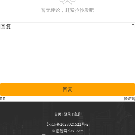
暂无评论，赶紧抢沙发吧
回复

回复


验证码
首页
|
登录
|
注册
苏ICP备2023021522号-2
© 启智网 9axl.com