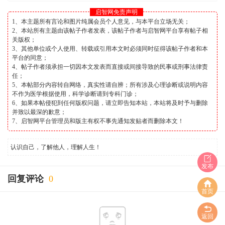
启智网免责声明
1、本主题所有言论和图片纯属会员个人意见，与本平台立场无关；
2、本站所有主题由该帖子作者发表，该帖子作者与启智网平台享有帖子相
关版权；
3、其他单位或个人使用、转载或引用本文时必须同时征得该帖子作者和本
平台的同意；
4、帖子作者须承担一切因本文发表而直接或间接导致的民事或刑事法律责
任；
5、本帖部分内容转自网络，真实性请自辨；所有涉及心理诊断或说明内容
不作为医学根据使用，科学诊断请到专科门诊；
6、如果本帖侵犯到任何版权问题，请立即告知本站，本站将及时予与删除
并致以最深的歉意；
7、启智网平台管理员和版主有权不事先通知发贴者而删除本文！
认识自己，了解他人，理解人生！
发布
回复评论
0
首页
返回