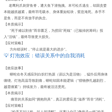
老鹰利爪刺穿鱼脊，遭大鱼下潜拖拽。本可松爪逃生，却因贪婪
本能越抓越紧，最终羽毛吸水、身体重如铅块，窒息淹死。杀手不
是鱼，而是不肯放手的执念。
【本质揭示】
“死于难以割舍”而非匮乏，为捞回“死钱”（已输掉的筹码）投
入“活钱”，最终导致更大损失。
【应对策略】
方向错误时，“停止就是最大的进步”。
💡 灯泡效应：错误关系中的自我消耗
【效应故事】
蟒蛇在冬天感应到白炽灯热源（误以为是活物），猛扑后用身体
缠绕。灯泡高温导致剧痛，蟒蛇却因本能逻辑（“猎物挣扎越剧烈，
越需缠紧”）持续发力，最终被活活烫死。
【本质揭示】
痛苦的关系如同“拥抱刑具”，真正的爱应是“滋养”而非“消耗”。
【应对策略】
“松手不叫认输，叫人间清醒”，远离让自己“像疯子一样”的关