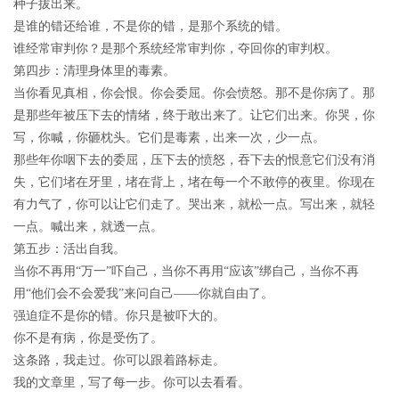
种子拔出来。
是谁的错还给谁，不是你的错，是那个系统的错。
谁经常审判你？是那个系统经常审判你，夺回你的审判权。
第四步：清理身体里的毒素。
当你看见真相，你会恨。你会委屈。你会愤怒。那不是你病了。那
是那些年被压下去的情绪，终于敢出来了。让它们出来。你哭，你
写，你喊，你砸枕头。它们是毒素，出来一次，少一点。
那些年你咽下去的委屈，压下去的愤怒，吞下去的恨意它们没有消
失，它们堵在牙里，堵在背上，堵在每一个不敢停的夜里。你现在
有力气了，你可以让它们走了。哭出来，就松一点。写出来，就轻
一点。喊出来，就透一点。
第五步：活出自我。
当你不再用“万一”吓自己，当你不再用“应该”绑自己，当你不再
用“他们会不会爱我”来问自己——你就自由了。
强迫症不是你的错。你只是被吓大的。
你不是有病，你是受伤了。
这条路，我走过。你可以跟着路标走。
我的文章里，写了每一步。你可以去看看。