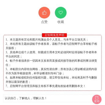
点赞
收藏
启智网免责声明
1、本主题所有言论和图片纯属会员个人意见，与本平台立场无关；
2、本站所有主题由该帖子作者发表，该帖子作者与启智网平台享有帖子相
关版权；
3、其他单位或个人使用、转载或引用本文时必须同时征得该帖子作者和本
平台的同意；
4、帖子作者须承担一切因本文发表而直接或间接导致的民事或刑事法律责
任；
5、本帖部分内容转自网络，真实性请自辨；所有涉及心理诊断或说明内容
不作为医学根据使用，科学诊断请到专科门诊；
6、如果本帖侵犯到任何版权问题，请立即告知本站，本站将及时予与删除
并致以最深的歉意；
7、启智网平台管理员和版主有权不事先通知发贴者而删除本文！
认识自己，了解他人，理解人生！
发布