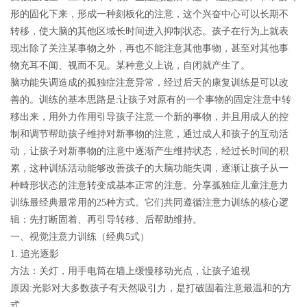
形的固化下来，形成一种刻板化的注意，这个兴奋中心可以长期不
转移，使大脑的其他区域长时间进入抑制状态。孩子在行为上就表
现出除了关注某事物之外，再也不能注意其他事物，甚至对其他事
物充耳不闻、视而不见。某种意义上说，自闭就产生了。
脑功能失调造成的孤独症注意异常，经过后天的康复训练是可以改
善的。训练的基本思路是:让孩子对原有的一个事物的固定注意中转
移出来，用外力作用引导孩子注意一个新的事物，并且用成人的控
制和调节帮助孩子维持对新事物的注意，通过成人和孩子的互动活
动，让孩子对新事物的注意中逐渐产生维持状态，经过长时间的积
累，这种训练活动能够改善孩子的大脑功能失调，逐渐让孩子从一
种畸形状态的注意转变成基本正常的注意。
分享孤独症儿童注意力
训练最经典最常用的25种方式。它们共同遵循注意力训练的核心逻
辑：先打断固着、再引导转移、后帮助维持。
一、视觉注意力训练（经典5式）
1. 追光逐影
方法：关灯，用手电筒在墙上缓慢移动光点，让孩子追视
原因:光影对大多数孩子有天然吸引力，是打破固着注意最温和的方
式