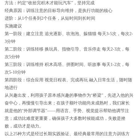
方法：约定“收拾完积木才能玩汽车”，坚持完成
经典原因：训练注意的目标导向维持，是执行功能的核心
进阶：从1个任务到2个任务，从短时间到长时间
实施建议
第一阶段：
建立注意 追光逐影、吹泡泡、躲猫猫 每天3-5次，每次2-
3分钟
第二阶段：
训练转移 换玩具、指物引导、音乐停走 每天2-3次，每
次5分钟
第三阶段：
训练维持 积木高塔、拼图时间、听故事 每天1-2次，每
次5-10分钟
第四阶段：
综合应用 视觉日程表、完成再玩 融入日常生活，随时随
地进行
从兴趣出发，利用孩子原本感兴趣的事物作为“桥梁”，先进入他的兴
奋中心，再慢慢引导出来；在孩子额叶功能尚未成熟时，我们家长
就是他的“外部调节器”——用语言、手势、视觉提示帮助他调节注
意；成功比难度更重要，确保孩子大多数时候能成功，失败是挫
败，成功才是动力。
以上25种方式是经过长期实践验证、最经典最常用的注意力训练方