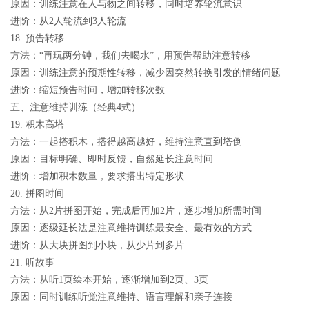
原因：训练注意在人与物之间转移，同时培养轮流意识
进阶：从2人轮流到3人轮流
18. 预告转移
方法：“再玩两分钟，我们去喝水”，用预告帮助注意转移
原因：训练注意的预期性转移，减少因突然转换引发的情绪问题
进阶：缩短预告时间，增加转移次数
五、注意维持训练（经典4式）
19. 积木高塔
方法：一起搭积木，搭得越高越好，维持注意直到塔倒
原因：目标明确、即时反馈，自然延长注意时间
进阶：增加积木数量，要求搭出特定形状
20. 拼图时间
方法：从2片拼图开始，完成后再加2片，逐步增加所需时间
原因：逐级延长法是注意维持训练最安全、最有效的方式
进阶：从大块拼图到小块，从少片到多片
21. 听故事
方法：从听1页绘本开始，逐渐增加到2页、3页
原因：同时训练听觉注意维持、语言理解和亲子连接