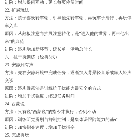
进阶：增加提问互动，延长每页停留时间
22. 扩展玩法
方法：孩子喜欢转车轮，引导他先转车轮，再玩车子滑行，再玩停
车入库
原因：从刻板注意向扩展注意转化，是“进入他的世界，再带他出
来”的典范
进阶：逐步增加新环节，延长单一活动总时长
六、抗干扰训练（经典3式）
23. 安静到有声
方法：先在安静环境中完成任务，逐渐加入背景轻音乐或家人轻声
交谈
原因：逐步暴露法是训练抗干扰能力最安全的方式
进阶：增加干扰强度，缩短任务时间
24. 西蒙说
方法：只有说“西蒙说”的指令才执行，否则不动
原因：训练听觉辨别与抑制控制，是集体课跟随能力的基础
进阶：加快指令速度，增加干扰指令
25. 完成再玩