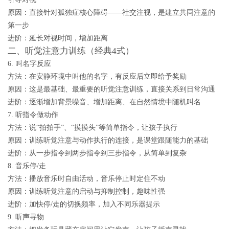
原因：直接针对孤独症核心障碍——社交注视，是建立共同注意的
第一步
进阶：延长对视时间，增加距离
二、听觉注意力训练（经典4式）
6. 叫名字反应
方法：在安静环境中叫他的名字，有反应后立即给予奖励
原因：这是最基础、最重要的听觉注意训练，直接关系到日常沟通
进阶：逐渐增加背景噪音、增加距离、在自然情境中随机叫名
7. 听指令做动作
方法：说“拍拍手”、“摸摸头”等简单指令，让孩子执行
原因：训练听觉注意与动作执行的连接，是课堂跟随能力的基础
进阶：从一步指令到两步指令到三步指令，从简单到复杂
8. 音乐停/走
方法：播放音乐时自由活动，音乐停止时定住不动
原因：训练听觉注意的启动与抑制控制，趣味性强
进阶：加快停/走的切换频率，加入不同乐器提示
9. 听声寻物