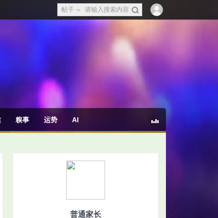
帖子
健
糗事
运势
AI
普通家长