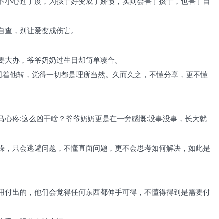
不小心过了度，为孩子好变成了娇惯，实则会害了孩子，也害了自
自查，别让爱变成伤害。
要大办，爷爷奶奶过生日却简单凑合。
该围着他转，觉得一切都是理所当然。久而久之，不懂分享，更不懂
马心疼:这么凶干啥？爷爷奶奶更是在一旁感慨:没事没事，长大就
躲，只会逃避问题，不懂直面问题，更不会思考如何解决，如此是
用付出的，他们会觉得任何东西都伸手可得，不懂得得到是需要付