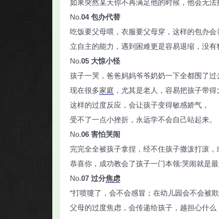
如果突然某天你不再满足他的时候，他会无法
No.
04
包办代替
吃饭要父母喂，衣服要父母穿，这样的包办会
立自主的能力，遇到困难更是容易退缩，没有
No.
05
大惊小怪
孩子一哭，爸爸妈妈爷爷奶奶一下全都围了过
现在很多
家庭
，尤其是老人，容易把孩子带得
这样的过度反应，会让孩子变得敏感娇气，
受不了一点小挫折，永远学不会自己站起来。
No.
06
害怕哭闹
完完全全被孩子拿捏，经不住孩子撒泼打滚，
恭喜你，成功教会了孩子一门本领:哭闹就是
No.
07
过分
焦虑
“打喷嚏了，会不会感冒；在幼儿园会不会被欺
父母的过度焦虑，会传递给孩子，越担心什么，