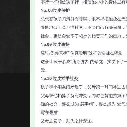
不行一样相信孩子行，相信他小小的身体里有
No.
08
过度保护
总想替孩子扫清所有障碍，恨不得把他放在无
慢慢地孩子会不懂社交，不会自己解决问题，
社会，更是会受不了领导的指责工作的压力，
No.
09
过度表扬
随时把“你真棒”“你真聪明”这样的话挂在嘴
这会让孩子形成“我最厉害”的错觉，接受不
受。
No.
10
过度插手社交
孩子和小朋友闹矛盾了，父母第一时间冲过去
父母替他挡掉了所有冲突，同时也替他挡掉了
确的社交，要么成为“惹事精”，要么成为“受气
写在最后
父母之爱子，则为之计深远。