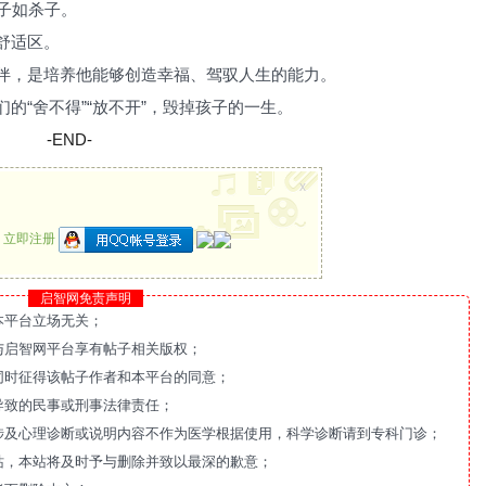
子如杀子。
舒适区。
伴，是培养他能够创造幸福、驾驭人生的能力。
的“舍不得”“放不开”，毁掉孩子的一生。
-END-
x
？
立即注册
启智网免责声明
本平台立场无关；
与启智网平台享有帖子相关版权；
同时征得该帖子作者和本平台的同意；
导致的民事或刑事法律责任；
涉及心理诊断或说明内容不作为医学根据使用，科学诊断请到专科门诊；
站，本站将及时予与删除并致以最深的歉意；