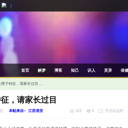
|
首页
解梦
博客
知己
识人
灵异
保
惯子特征，请家长过目 ...
特征，请家长过目
层]
本帖来自- 江苏淮安
123
0
开启右边栏