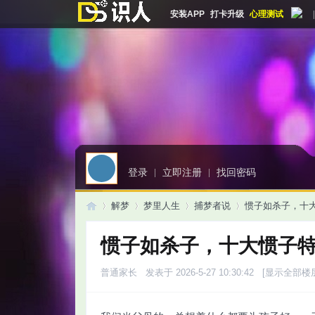
安装APP
打卡升级
心理测试
|
登录
|
立即注册
|
找回密码
解梦
梦里人生
捕梦者说
惯子如杀子，十大
惯子如杀子，十大惯子
启
»
›
›
›
普通家长
发表于 2026-5-27 10:30:42
[显示全部楼