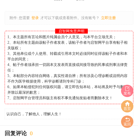
附件:
您需要
登录
才可以下载或查看附件。没有账号？
立即注册
启智网免责声明
1、本主题所有言论和图片纯属会员个人意见，与本平台立场无关；
2、本站所有主题由该帖子作者发表，该帖子作者与启智网平台享有帖子相
关版权；
3、其他单位或个人使用、转载或引用本文时必须同时征得该帖子作者和本
平台的同意；
4、帖子作者须承担一切因本文发表而直接或间接导致的民事或刑事法律责
任；
5、本帖部分内容转自网络，真实性请自辨；所有涉及心理诊断或说明内容
不作为医学根据使用，科学诊断请到专科门诊；
6、如果本帖侵犯到任何版权问题，请立即告知本站，本站将及时予与删除
并致以最深的歉意；
发布
7、启智网平台管理员和版主有权不事先通知发贴者而删除本文！
首页
认识自己，了解他人，理解人生！
返回
回复评论
0