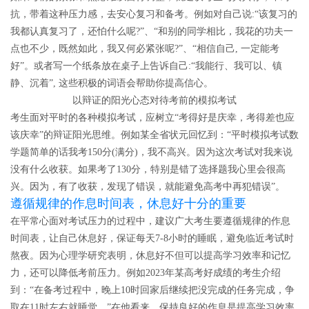
抗，带着这种压力感，去安心复习和备考。例如对自己说:“该复习的
我都认真复习了，还怕什么呢?”、“和别的同学相比，我花的功夫一
点也不少，既然如此，我又何必紧张呢?”、“相信自己, 一定能考
好”。或者写一个纸条放在桌子上告诉自己:“我能行、我可以、镇
静、沉着”, 这些积极的词语会帮助你提高信心。
以辩证的阳光心态对待考前的模拟考试
考生面对平时的各种模拟考试，应树立“考得好是庆幸，考得差也应
该庆幸”的辩证阳光思维。
例如某全省状元回忆到：“平时模拟考试数
学题简单的话我考150分(满分)，我不高兴。因为这次考试对我来说
没有什么收获。如果考了130分，特别是错了选择题我心里会很高
兴。因为，有了收获，发现了错误，就能避免高考中再犯错误”。
遵循规律的作息时间表，休息好十分的重要
在平常心面对考试压力的过程中，建议广大考生要遵循规律的作息
时间表，让自己休息好，保证每天7-8小时的睡眠，避免临近考试时
熬夜。因为心理学研究表明，休息好不但可以提高学习效率和记忆
力，还可以降低考前压力。例如2023年某高考好成绩的考生介绍
到：“在备考过程中，晚上10时回家后继续把没完成的任务完成，争
取在11时左右就睡觉。”在他看来，保持良好的作息是提高学习效率