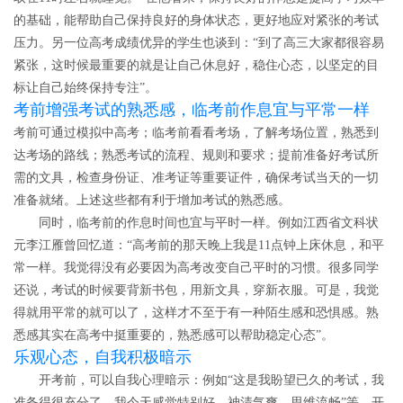
的基础，能帮助自己保持良好的身体状态，更好地应对紧张的考试
压力。另一位高考成绩优异的学生也谈到：“到了高三大家都很容易
紧张，这时候最重要的就是让自己休息好，稳住心态，以坚定的目
标让自己始终保持专注”。
考前增强考试的熟悉感，临考前作息宜与平常一样
考前可通过模拟中高考；临考前看看考场，了解考场位置，熟悉到
达考场的路线；熟悉考试的流程、规则和要求；提前准备好考试所
需的文具，检查身份证、准考证等重要证件，确保考试当天的一切
准备就绪。上述这些都有利于增加考试的熟悉感。
同时，临考前的作息时间也宜与平时一样。例如江西省文科状
元李江雁曾回忆道：“高考前的那天晚上我是11点钟上床休息，和平
常一样。我觉得没有必要因为高考改变自己平时的习惯。很多同学
还说，考试的时候要背新书包，用新文具，穿新衣服。可是，我觉
得就用平常的就可以了，这样才不至于有一种陌生感和恐惧感。熟
悉感其实在高考中挺重要的，熟悉感可以帮助稳定心态”。
乐观心态，自我积极暗示
开考前，可以自我心理暗示：例如“这是我盼望已久的考试，我
准备得很充分了，我今天感觉特别好，神清气爽，思维流畅”等。开