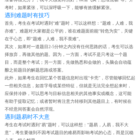
考时，如果紧张，可以深呼吸一下，能够有效缓解紧张。
遇
到难题时有技巧
首先，考生在考试时遇到“难”题时，可以这样想：“题难，人难，我
亦难”。难题对大家都是公平的，谁在难题面前能“转危为安”，关键
在于心态，即“题难，人难，我不畏难”。
其次，如果对一道题目2-5分钟之内没有任何思路的话，考生可以选
择放弃，再做其他的题。因为，一方面，考试不是只考这一个题
目，而是整个考试；另一方面，先做熟悉和会做的，头脑会自动蕴
酿之前题目的解题思路或答案。
此外，如果考生在回忆某个答题信息时出现“卡壳”，尽管能够回忆起
一些相关信息，如首字母或某些特征，但就是无法完全想起来时，
应保持冷静，可以思考与目标信息相关的其他事实或概念，这可能
有助于提取记忆；或者暂时将注意力转移到其他题目上，有时候在
不经意间答案会自然浮现。
遇到题易时不大意
考生在考试时遇到“易”题时，可以这样想：“题易，人易，我不大
意”，考生要做到不因考试题目的难易而影响考试的心态，而是沉稳