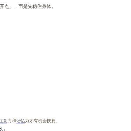
开点」，而是先稳住身体。
注意
力和
记忆
力才有机会恢复。
么」