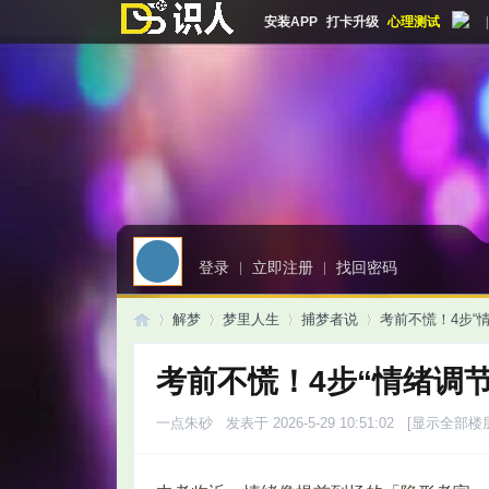
安装APP
打卡升级
心理测试
|
登录
|
立即注册
|
找回密码
解梦
梦里人生
捕梦者说
考前不慌！4步“
考前不慌！4步“情绪调
启
»
›
›
›
一点朱砂
发表于 2026-5-29 10:51:02
[显示全部楼