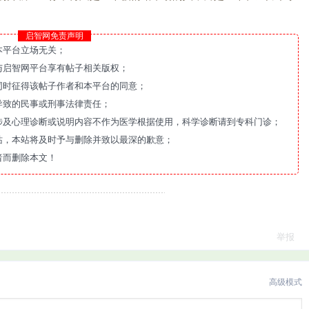
启智网免责声明
本平台立场无关；
与启智网平台享有帖子相关版权；
同时征得该帖子作者和本平台的同意；
导致的民事或刑事法律责任；
涉及心理诊断或说明内容不作为医学根据使用，科学诊断请到专科门诊；
站，本站将及时予与删除并致以最深的歉意；
者而删除本文！
举报
高级模式