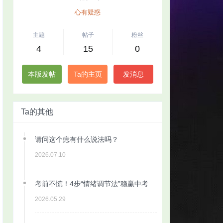
心有疑惑
主题
帖子
粉丝
4
15
0
本版发帖
Ta的主页
发消息
Ta的其他
请问这个痣有什么说法吗？
2026.07.10
考前不慌！4步“情绪调节法”稳赢中考
2026.05.29