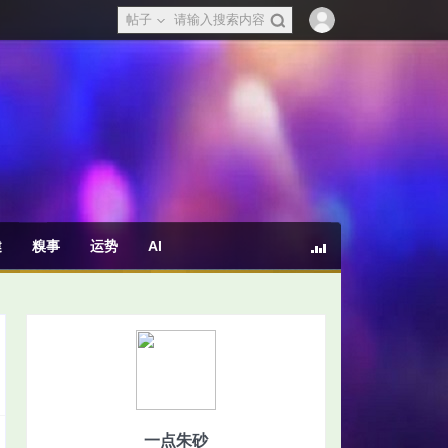
帖子
健
糗事
运势
AI
一点朱砂