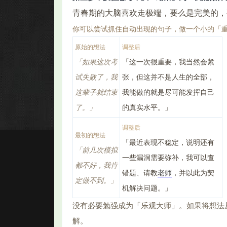
青春期的大脑喜欢走极端，要么是完美的，
你可以尝试抓住自动出现的句子，做一个小的「
原始的想法
调整后
「如果这次考
「这一次很重要，我当然会紧
试失败了，我
张，但这并不是人生的全部，
这辈子就结束
我能做的就是尽可能发挥自己
了。」
的真实水平。」
调整后
最初的想法
「最近表现不稳定，说明还有
「前几次模拟
一些漏洞需要弥补，我可以查
都不好，我肯
错题、请教
老师
，并以此为契
定做不到。」
机解决问题。」
没有必要勉强成为「乐观大师」。如果将想法
解。