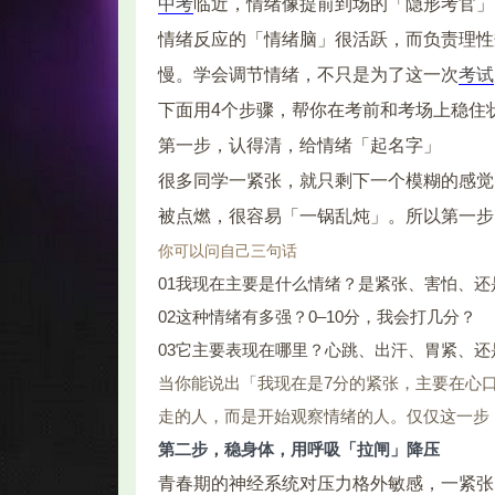
中考
临近，情绪像提前到场的「隐形考官」
情绪反应的「情绪脑」很活跃，而负责理性
慢。学会调节情绪，不只是为了这一次
考试
下面用4个步骤，帮你在考前和考场上稳住
智
第一步，认得清，给情绪「起名字」
很多同学一紧张，就只剩下一个模糊的感觉
被点燃，很容易「一锅乱炖」。所以第一步
你可以问自己三句话
01我现在主要是什么情绪？是紧张、害怕、还
02这种情绪有多强？0–10分，我会打几分？
03它主要表现在哪里？心跳、出汗、胃紧、还
网
当你能说出「我现在是7分的紧张，主要在心
走的人，而是开始观察情绪的人。仅仅这一步
第二步，稳身体，用呼吸「拉闸」降压
青春期的神经系统对压力格外敏感，一紧张