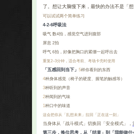
了。想让大脑慢下来，最快的办法不是「想
可以试试两个简单练习
4-2-6呼吸法
吸气 数4拍，感觉空气进到腹部
屏息 2拍
呼气 6拍，好像把胸口的紧绷一起呼出去
重复2–3分钟，适合考前、考场卡壳时使用
「五感回到当下」
5
样你看到的东西
4
种身体感觉（椅子的硬度、握笔的触感等）
3
种听到的声音
2
种闻到的气味
1
种口中的味道
这会把你从「乱想未来」拉回「正在这一刻」
当身体从「战斗模式」切换回「安全模式」，
第三步，换位思考，从「结束」到「我能做什