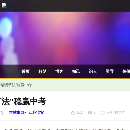
|
首页
解梦
博客
知己
识人
灵异
保
情绪调节法”稳赢中考
节法”稳赢中考
层]
本帖来自- 江苏淮安
128
0
开启右边栏