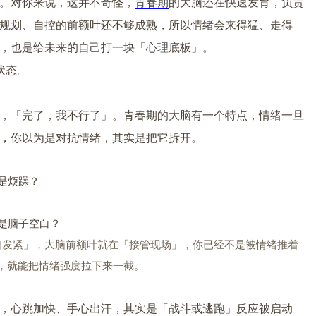
。对你来说，这并不奇怪，
青春期
的大脑还在快速发育，负责
规划、自控的
前额叶
还不够成熟，所以情绪会来得猛、走得
，也是给未来的自己打一块「
心理
底板」。
状态。
，「完了，我不行了」。青春期的大脑有一个特点，情绪一旦
，你以为是对抗情绪，其实是把它拆开。
是烦躁？
是脑子空白？
口发紧」，大脑前额叶就在「接管现场」，你已经不是被情绪推着
，就能把情绪强度拉下来一截。
，心跳加快、手心出汗，其实是「战斗或逃跑」反应被启动