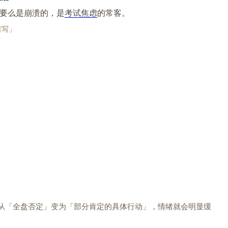
要么是崩溃的，是
考试焦虑
的常客。
重写」
从「全盘否定」变为「部分肯定的具体行动」，情绪就会明显缓