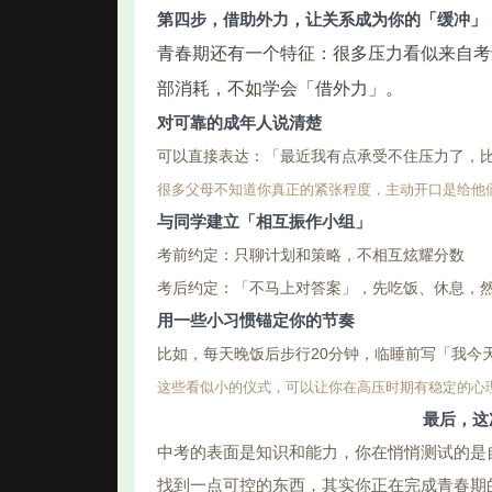
第四步，借助外力，让关系成为你的「缓冲」
青春期还有一个特征：很多压力看似来自考
部消耗，不如学会「借外力」。
对可靠的成年人说清楚
可以直接表达：「最近我有点承受不住压力了，
很多父母不知道你真正的紧张程度，主动开口是给他
与同学建立「相互振作小组」
考前约定：只聊计划和策略，不相互炫耀分数
考后约定：「不马上对答案」，先吃饭、休息，
用一些小习惯锚定你的节奏
比如，每天晚饭后步行20分钟，临睡前写「我今
这些看似小的仪式，可以让你在高压时期有稳定的心
最后，这
中考的表面是知识和能力，你在悄悄测试的是
找到一点可控的东西，其实你正在完成青春期