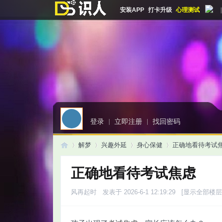
安装APP
打卡升级
心理测试
|
登录
|
立即注册
|
找回密码
解梦
兴趣外延
身心保健
正确地看待考试
正确地看待考试焦虑
启
»
›
›
›
风再起时
发表于 2026-6-1 12:19:29
[显示全部楼层