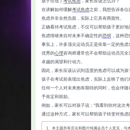
孩子出现了
考试焦虑
，家长应该怎么办？
在讲解如何缓解
考试
焦虑
之前，我想告诉各位
焦虑并非全然负面，实际上它具有两面性。
正确看待考试焦虑，不仅可以帮助孩子更好地
焦虑情绪来自对未来不确定性的
恐惧
，这种恐
智
事实上，许多顶尖运动员正是依靠一定的焦虑
优秀的
心理
咨询师通常也不会帮助运动员完全
卓越的渴望和行动力。
因此，家长应该认识到适度的焦虑可以成为孩
孩子在考试前表现出焦虑，实际上反映了他们
任何一个人对未来抱有期待的同时，也会伴随
网
予肯定和鼓励。
例如，家长可以对孩子说：“我看到你对这次
通过这种方式，家长可以帮助孩子转变对焦虑
1、本主题所有言论和图片纯属会员个人意见，与