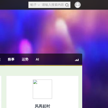
帖子
健
糗事
运势
AI
风再起时