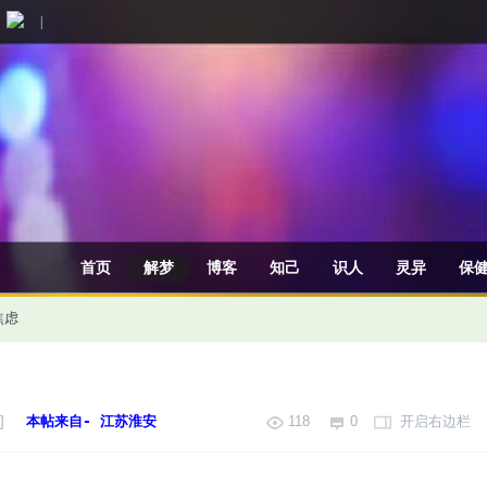
|
首页
解梦
博客
知己
识人
灵异
保
焦虑
]
本帖来自- 江苏淮安
118
0
开启右边栏