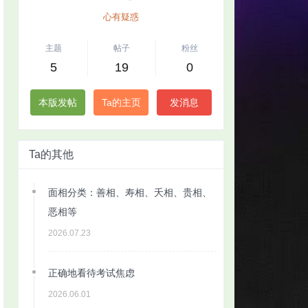
心有疑惑
主题
帖子
粉丝
5
19
0
本版发帖
Ta的主页
发消息
Ta的其他
面相分类：善相、寿相、夭相、贵相、
恶相等
2026.07.23
正确地看待考试焦虑
2026.06.01