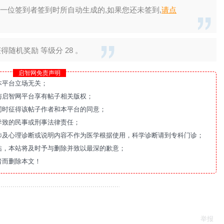
一位签到者签到时所自动生成的,如果您还未签到,
请点
随机奖励 等级分 28 。
启智网免责声明
本平台立场无关；
与启智网平台享有帖子相关版权；
同时征得该帖子作者和本平台的同意；
导致的民事或刑事法律责任；
涉及心理诊断或说明内容不作为医学根据使用，科学诊断请到专科门诊；
站，本站将及时予与删除并致以最深的歉意；
者而删除本文！
举报