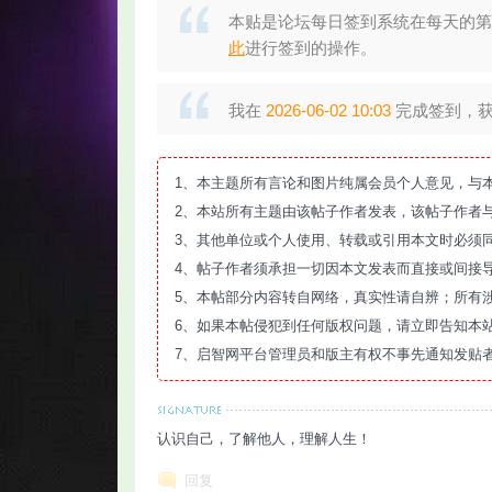
本贴是论坛每日签到系统在每天的第
此
进行签到的操作。
我在
2026-06-02 10:03
完成签到，获得
智
1、本主题所有言论和图片纯属会员个人意见，与
2、本站所有主题由该帖子作者发表，该帖子作者
3、其他单位或个人使用、转载或引用本文时必须
4、帖子作者须承担一切因本文发表而直接或间接
5、本帖部分内容转自网络，真实性请自辨；所有
6、如果本帖侵犯到任何版权问题，请立即告知本
7、启智网平台管理员和版主有权不事先通知发贴
网
认识自己，了解他人，理解人生！
回复