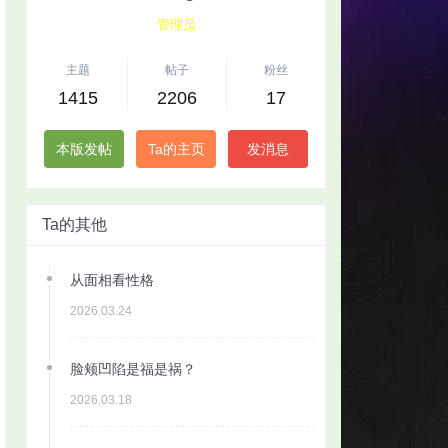
管理员
主题
帖子
粉丝
1415
2206
17
本版发帖
Ta的主页
发消息
Ta的其他
从面相看性格
2026.03.24
脸颊凹陷是福是祸？
2026.03.18