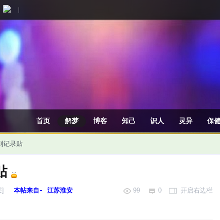
|
首页
解梦
博客
知己
识人
灵异
保
签到记录贴
贴
]
本帖来自- 江苏淮安
99
0
开启右边栏