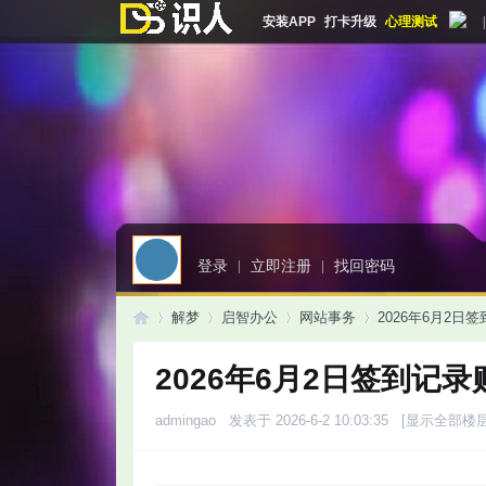
安装APP
打卡升级
心理测试
|
登录
|
立即注册
|
找回密码
解梦
启智办公
网站事务
2026年6月2日
2026年6月2日签到记录
启
»
›
›
›
admingao
发表于 2026-6-2 10:03:35
[显示全部楼层