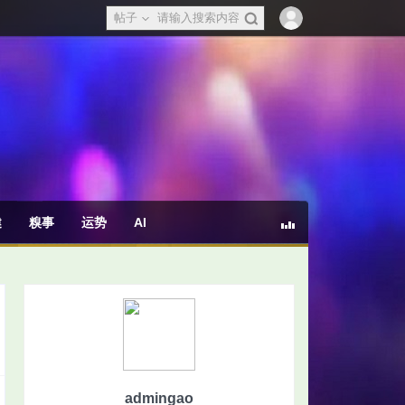
帖子
健
糗事
运势
AI
admingao