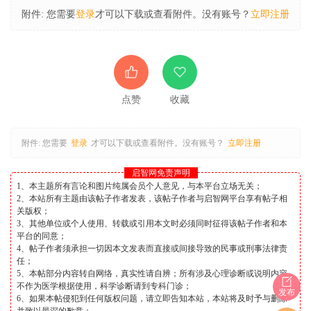
附件:
您需要
登录
才可以下载或查看附件。没有账号？
立即注册
点赞
收藏
附件:
您需要
登录
才可以下载或查看附件。没有账号？
立即注册
启智网免责声明
1、本主题所有言论和图片纯属会员个人意见，与本平台立场无关；
2、本站所有主题由该帖子作者发表，该帖子作者与启智网平台享有帖子相
关版权；
3、其他单位或个人使用、转载或引用本文时必须同时征得该帖子作者和本
平台的同意；
4、帖子作者须承担一切因本文发表而直接或间接导致的民事或刑事法律责
任；
5、本帖部分内容转自网络，真实性请自辨；所有涉及心理诊断或说明内容
不作为医学根据使用，科学诊断请到专科门诊；
发布
6、如果本帖侵犯到任何版权问题，请立即告知本站，本站将及时予与删除