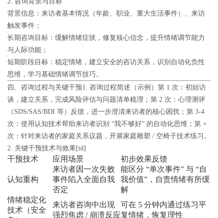
2. 咨询背景与目标
背景信息
：来访者基本情况（年龄、职业、重大生活事件）、来访
触发事件；
长期咨询目标
：缓解情绪症状，修复核心信念，提升情绪调节能力
与人际功能；
短期阶段目标
：稳定情绪，建立安全的咨访关系，识别自动化负性
思维，学习基础情绪调节技巧。
四、咨询过程与关键干预
1. 咨询过程简述
（示例）第 1 次：初始访
谈，建立关系，完成风险评估与问题清单梳理；第 2 次：心理测评
（SDS/SAS/BDI 等）反馈，进一步澄清来访者的核心困扰；第 3-4
次：使用认知技术帮助来访者识别 “我不够好” 的自动化思维；第 ×
次：针对来访者的家庭关系议题，开展家庭雕塑 / 空椅子技术练习。
2. 关键干预技术与效果
[td]
干预技术
应用场景
初步效果反馈
来访者因一次失败
能区分 “单次事件” 与 “自
认知重构
事件陷入全面自我
我价值”，自责情绪有所缓
否定
解
情绪稳定化
来访者咨询中出现
可在 5 分钟内通过练习平
技术（安全
强烈焦虑 / 崩溃反应
复情绪，恢复理性