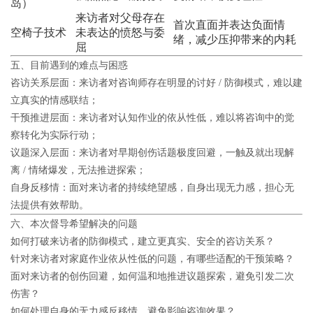
岛）
来访者对父母存在
首次直面并表达负面情
空椅子技术
未表达的愤怒与委
绪，减少压抑带来的内耗
屈
五、目前遇到的难点与困惑
咨访关系层面
：来访者对咨询师存在明显的讨好 / 防御模式，难以建
立真实的情感联结；
干预推进层面
：来访者对认知作业的依从性低，难以将咨询中的觉
察转化为实际行动；
议题深入层面
：来访者对早期创伤话题极度回避，一触及就出现解
离 / 情绪爆发，无法推进探索；
自身反移情
：面对来访者的持续绝望感，自身出现无力感，担心无
法提供有效帮助。
六、本次督导希望解决的问题
如何打破来访者的防御模式，建立更真实、安全的咨访关系？
针对来访者对家庭作业依从性低的问题，有哪些适配的干预策略？
面对来访者的创伤回避，如何温和地推进议题探索，避免引发二次
伤害？
如何处理自身的无力感反移情，避免影响咨询效果？