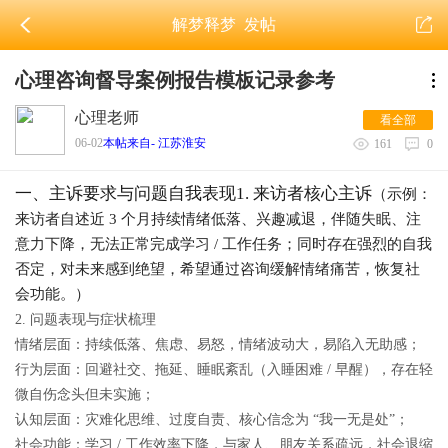
解梦释梦
发帖
心理咨询督导案例报告模板记录参考
心理老师
看全部
06-02
本帖来自- 江苏淮安
161
0
一、主诉要求与问题自我表现
1. 来访者核心主诉
（示例：
来访者自述近 3 个月持续情绪低落、兴趣减退，伴随失眠、注
意力下降，无法正常完成学习 / 工作任务；同时存在强烈的自我
否定，对未来感到绝望，希望通过咨询缓解情绪痛苦，恢复社
会功能。）
2. 问题表现与症状梳理
情绪层面
：持续低落、焦虑、易怒，情绪波动大，易陷入无助感；
行为层面
：回避社交、拖延、睡眠紊乱（入睡困难 / 早醒），存在轻
微自伤念头但未实施；
认知层面
：灾难化思维、过度自责、核心信念为 “我一无是处”；
社会功能
：学习 / 工作效率下降，与家人、朋友关系疏远，社会退缩