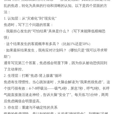
乱的焦虑，转化为具体的行动和清晰的认知。以下是四个层面的方
法：
1. 认知层：从“灾难化”到“现实化”
焦虑时，写下三个问题的答案：
· 我最担心发生的“可怕结果”具体是什么？（写下来能降低模糊恐
惧）
· 这个结果发生的客观概率有多高？（比如1%还是50%）
· 如果最坏结果发生，我有应对计划吗？（哪怕只是“我可以寻求帮
助”）
通常写完第三个答案，焦虑感会明显下降，因为你从被动恐惧回到
了主动掌控。
2. 生理层：打断“焦虑-肾上腺素”循环
焦虑有生理惯性。当心跳加速时，大脑会解读为“我果然很焦虑”。这
个技巧很有效：4-7-8呼吸法——吸气4秒，屏息7秒，呼气8秒。长呼
气能直接激活迷走神经，告诉大脑“安全了”。每天练习5分钟，两周
后焦虑阈值会明显提高。
3. 存在层：重建与不确定性的关系
终极的焦虑消除，是认知的转变：从追求“绝对安全”，到拥抱“足够