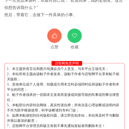
下一次焦虑来袭时，试着对自己说：“欢迎回来，我的老朋友。这次
你想告诉我什么？”
然后，带着它，去做下一件具体的小事。
点赞
收藏
启智网免责声明
1、本主题所有言论和图片纯属会员个人意见，与本平台立场无关；
2、本站所有主题由该帖子作者发表，该帖子作者与启智网平台享有帖子相
关版权；
3、其他单位或个人使用、转载或引用本文时必须同时征得该帖子作者和本
平台的同意；
4、帖子作者须承担一切因本文发表而直接或间接导致的民事或刑事法律责
任；
5、本帖部分内容转自网络，真实性请自辨；所有涉及心理诊断或说明内容
不作为医学根据使用，科学诊断请到专科门诊；
6、如果本帖侵犯到任何版权问题，请立即告知本站，本站将及时予与删除
并致以最深的歉意；
7、启智网平台管理员和版主有权不事先通知发贴者而删除本文！