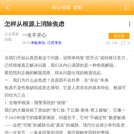
身心保健
发帖
怎样从根源上消除焦虑
点击重新
一生不开心
看全部
加载
06-02
本帖来自- 江苏淮安
134
0
当我们开始认真思索这个问题，说明单纯靠“想开点”或转移注意力，
已经很难真正解决问题，我们从内心渴望的是一种彻底解脱。
要想找到正确的解题思路，得从问题出现的根源说起。
一、我们为什么会焦虑？其原因不在外界，在“存在”本身
焦虑不是性格缺陷或意志薄弱，它是人类存在的基本特征。根源可
归结为三点：
1. 生物学根源：预警系统的“误报”
我们的大脑保留了原始的“杏仁核-下丘脑-垂体-肾上腺轴”。它像一
个24小时值守的烟雾探测器，问题在于，它对“不确定性”极度敏感
——会把“可能”的威胁当成“真实”的威胁。现代社会很少有剑齿虎，
但一次发言、一条未回复的消息，都可能触发同样的警报。