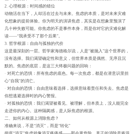
2. 心理根源：时间感的错位
动物活在当下，人却活在过去与未来。焦虑的本质，是对未来灾难
化想象的提前体验。你为明天的演讲焦虑，其实是在想象里预演了
几十种失败可能。你焦虑的不是事件本身，而是你对它的灾难化解
读——“我承受不了那个后果”。
3. 哲学根源：自由与孤独的代价
这是最深刻的一层。哲学家海德格尔说，人是“被抛入”这个世界的，
没有选择。我们渴望确定性和意义，但世界本质是偶然、无序且沉
默的。焦虑的底层，是这三大终极问题的回响：
· 对死亡的恐惧：所有焦虑的底色。每一次焦虑，都是在潜意识里担
心“自我”的消亡。
· 对自由的恐惧：自由意味着选择，选择意味着责任和失去。焦虑是
你想逃避选择时的内心警报。
· 对孤独的恐惧：我们渴望被看见、被理解，但本质上，没人能完全
走进你的内心。这种隔阂感，是人际焦虑的根源。
二、如何从根源上消除焦虑？
准确来说，不是“消灭”，而是“转化”
彻底“消灭”焦虑就像消灭疼痛感——那会更危险。真正的消除是将混