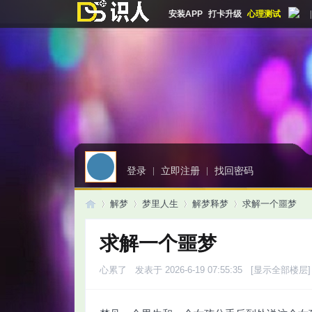
安装APP
打卡升级
心理测试
|
登录
|
立即注册
|
找回密码
解梦
梦里人生
解梦释梦
求解一个噩梦
求解一个噩梦
启
»
›
›
›
心累了
发表于 2026-6-19 07:55:35
[显示全部楼层]