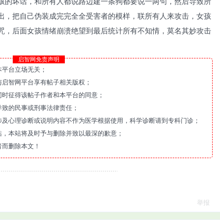
孩的坏话，和所有人都说路边建一条狗都要说一两句，然后导致所
出，把自己伪装成完完全全受害者的模样，联所有人来攻击，女孩
咒，后面女孩情绪崩溃绝望到最后统计所有不知情，莫名其妙攻击
启智网免责声明
本平台立场无关；
与启智网平台享有帖子相关版权；
同时征得该帖子作者和本平台的同意；
导致的民事或刑事法律责任；
涉及心理诊断或说明内容不作为医学根据使用，科学诊断请到专科门诊；
站，本站将及时予与删除并致以最深的歉意；
者而删除本文！
举报