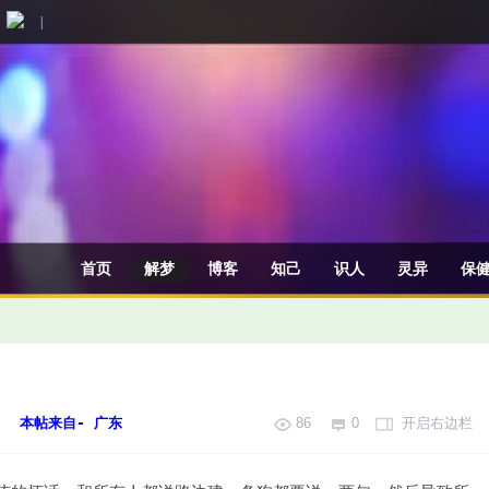
|
首页
解梦
博客
知己
识人
灵异
保
本帖来自- 广东
86
0
开启右边栏