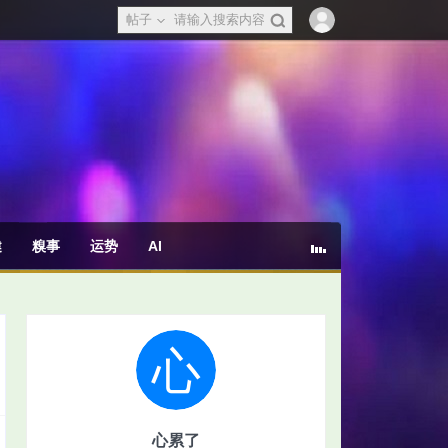
帖子
健
糗事
运势
AI
心累了