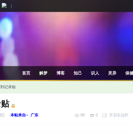
|
首页
解梦
博客
知己
识人
灵异
保
日签到记录贴
录贴
层]
本帖来自- 广东
88
0
开启右边栏