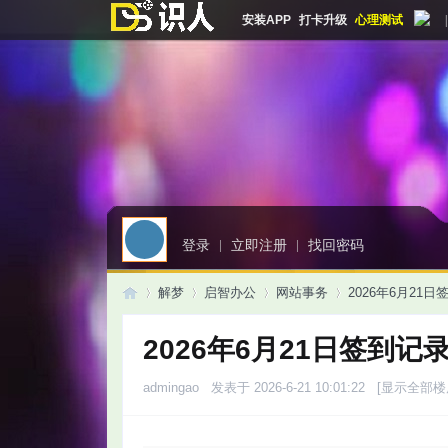
安装APP
打卡升级
心理测试
|
登录
|
立即注册
|
找回密码
解梦
启智办公
网站事务
2026年6月21
2026年6月21日签到记
启
»
›
›
›
admingao
发表于 2026-6-21 10:01:22
[显示全部楼