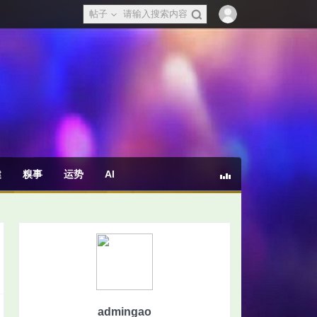
帖子
健
糗事
运势
AI
admingao