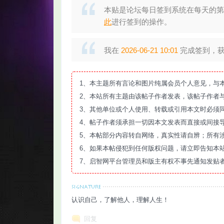
本贴是论坛每日签到系统在每天的第
此
进行签到的操作。
我在
2026-06-21 10:01
完成签到，获得
智
1、本主题所有言论和图片纯属会员个人意见，与
2、本站所有主题由该帖子作者发表，该帖子作者
3、其他单位或个人使用、转载或引用本文时必须
4、帖子作者须承担一切因本文发表而直接或间接
5、本帖部分内容转自网络，真实性请自辨；所有
6、如果本帖侵犯到任何版权问题，请立即告知本
7、启智网平台管理员和版主有权不事先通知发贴
网
认识自己，了解他人，理解人生！
回复