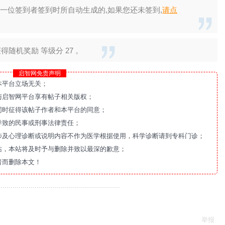
一位签到者签到时所自动生成的,如果您还未签到,
请点
随机奖励 等级分 27 。
启智网免责声明
本平台立场无关；
与启智网平台享有帖子相关版权；
同时征得该帖子作者和本平台的同意；
导致的民事或刑事法律责任；
涉及心理诊断或说明内容不作为医学根据使用，科学诊断请到专科门诊；
站，本站将及时予与删除并致以最深的歉意；
者而删除本文！
举报