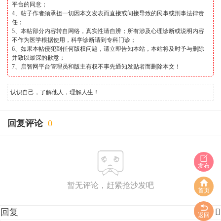
平台的同意；
4、帖子作者须承担一切因本文发表而直接或间接导致的民事或刑事法律责
任；
5、本帖部分内容转自网络，真实性请自辨；所有涉及心理诊断或说明内容
不作为医学根据使用，科学诊断请到专科门诊；
6、如果本帖侵犯到任何版权问题，请立即告知本站，本站将及时予与删除
并致以最深的歉意；
7、启智网平台管理员和版主有权不事先通知发贴者而删除本文！
认识自己，了解他人，理解人生！
回复评论
0
发布
暂无评论，赶紧抢沙发吧
首页
回复

返回