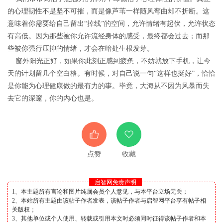
的心理韧性不是坚不可摧，而是像芦苇一样随风弯曲却不折断。这
意味着你需要给自己留出“掉线”的空间，允许情绪有起伏，允许状态
有高低。因为那些被你允许流经身体的感受，最终都会过去；而那
些被你强行压抑的情绪，才会在暗处生根发芽。
窗外阳光正好，如果你此刻正感到疲惫，不妨就放下手机，让今
天的计划留几个空白格。有时候，对自己说一句“这样也挺好”，恰恰
是你能为心理健康做的最有力的事。毕竟，大海从不因为风暴而失
去它的深邃，你的内心也是。
点赞
收藏
启智网免责声明
1、本主题所有言论和图片纯属会员个人意见，与本平台立场无关；
2、本站所有主题由该帖子作者发表，该帖子作者与启智网平台享有帖子相
关版权；
3、其他单位或个人使用、转载或引用本文时必须同时征得该帖子作者和本