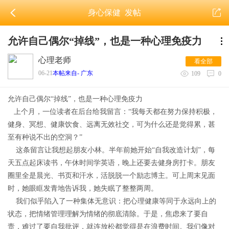
身心保健
发帖
允许自己偶尔“掉线”，也是一种心理免疫力
心理老师
看全部
06-21
本帖来自- 广东
109
0
允许自己偶尔“掉线”，也是一种心理免疫力
上个月，一位读者在后台给我留言：“我每天都在努力保持积极，
健身、冥想、健康饮食、远离无效社交，可为什么还是觉得累，甚
至有种说不出的空洞？”
这条留言让我想起朋友小林。半年前她开始“自我改造计划”，每
天五点起床读书，午休时间学英语，晚上还要去健身房打卡。朋友
圈里全是晨光、书页和汗水，活脱脱一个励志博主。可上周末见面
时，她眼眶发青地告诉我，她失眠了整整两周。
我们似乎陷入了一种集体无意识：把心理健康等同于永远向上的
状态，把情绪管理理解为情绪的彻底清除。于是，焦虑来了要自
责，难过了要自我批评，就连放松都觉得是在浪费时间。我们像对