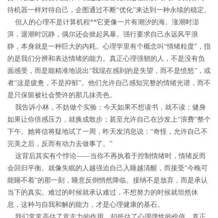
待机器一样对待自己，企图通过不断“优化”来达到一种永续的稳定。
但人的心理不是计算机程**它更像一片有潮汐的海。涨潮时澎
湃，退潮时沉静，偶尔还会掀起风暴。强行要求自己永远风平浪
静，本身就是一种巨大的内耗。心理学里有个概念叫“情绪粒度”，指
的是我们分辨和表达情绪的能力。真正心理强韧的人，不是没有负
面感受，而是能精准地说出“我现在感到的是失望，而不是愤怒”，或
者“这是疲惫，不是抑郁”。他们允许自己感知完整的情绪光谱，而不
是只保留被社会赞许的那几抹亮色。
我告诉小林，不妨做个实验：今天如果不想读书，就不读；健身
如果让你倍感压力，就换成散步；甚至允许自己在沙发上“浪费”整个
下午。她将信将疑地试了一周，昨天发消息说：“奇怪，允许自己不
完美之后，反而有动力去做事了。”
这背后其实有个悖论——当你不再执着于控制情绪时，情绪反而
会回归平衡。就像失眠的人越强迫自己入睡越清醒，而接受“今晚可
能睡不着”的那一刻，睡意反倒悄然降临。接纳不是放弃，而是承认
当下的真实。难过的时候就承认难过，不想努力的时候就坦然休
息，这种与自我和解的能力，才是心理健康的基石。
我们常常高估了意志力的作用，却低估了心理弹性的价值。真正