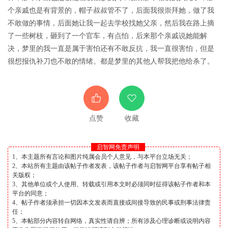
个亲戚也是有背景的，帽子叔叔管不了，后面我很崇拜她，做了我
不敢做的事情，后面她让我一起去学校找她父亲，然后我在路上摘
了一些树枝，砸到了一个官车，有点怕，后来那个亲戚说她能解
决，梦里的我一直是属于害怕还有不敢反抗，我一直很害怕，但是
很想报仇补刀也不敢的情绪。都是梦里的其他人帮我把他给杀了。
点赞
收藏
启智网免责声明
1、本主题所有言论和图片纯属会员个人意见，与本平台立场无关；
2、本站所有主题由该帖子作者发表，该帖子作者与启智网平台享有帖子相
关版权；
3、其他单位或个人使用、转载或引用本文时必须同时征得该帖子作者和本
平台的同意；
4、帖子作者须承担一切因本文发表而直接或间接导致的民事或刑事法律责
任；
5、本帖部分内容转自网络，真实性请自辨；所有涉及心理诊断或说明内容