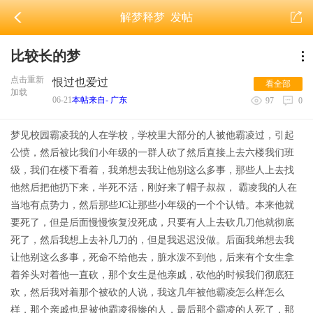
解梦释梦
发帖
比较长的梦
点击重新
恨过也爱过
看全部
加载
06-21
本帖来自- 广东
97
0
梦见校园霸凌我的人在学校，学校里大部分的人被他霸凌过，引起
公愤，然后被比我们小年级的一群人砍了然后直接上去六楼我们班
级，我们在楼下看着，我弟想去我让他别这么多事，那些人上去找
他然后把他扔下来，半死不活，刚好来了帽子叔叔， 霸凌我的人在
当地有点势力，然后那些JC让那些小年级的一个个认错。本来他就
要死了，但是后面慢慢恢复没死成，只要有人上去砍几刀他就彻底
死了，然后我想上去补几刀的，但是我迟迟没做。后面我弟想去我
让他别这么多事，死命不给他去，脏水泼不到他，后来有个女生拿
着斧头对着他一直砍，那个女生是他亲戚，砍他的时候我们彻底狂
欢，然后我对着那个被砍的人说，我这几年被他霸凌怎么样怎么
样，那个亲戚也是被他霸凌很惨的人，最后那个霸凌的人死了，那