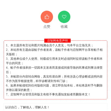
点赞
收藏
启智网免责声明
1、本主题所有言论和图片纯属会员个人意见，与本平台立场无关；
2、本站所有主题由该帖子作者发表，该帖子作者与启智网平台享有帖子相
关版权；
3、其他单位或个人使用、转载或引用本文时必须同时征得该帖子作者和本
平台的同意；
4、帖子作者须承担一切因本文发表而直接或间接导致的民事或刑事法律责
任；
5、本帖部分内容转自网络，真实性请自辨；所有涉及心理诊断或说明内容
不作为医学根据使用，科学诊断请到专科门诊；
6、如果本帖侵犯到任何版权问题，请立即告知本站，本站将及时予与删除
并致以最深的歉意；
7、启智网平台管理员和版主有权不事先通知发贴者而删除本文！
认识自己，了解他人，理解人生！