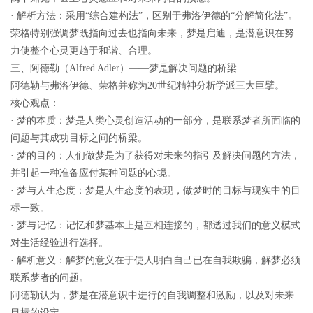
· 解析方法：采用“综合建构法”，区别于弗洛伊德的“分解简化法”。
荣格特别强调梦既指向过去也指向未来，梦是启迪，是潜意识在努
力使整个心灵更趋于和谐、合理。
三、阿德勒（Alfred Adler）——梦是解决问题的桥梁
阿德勒与弗洛伊德、荣格并称为20世纪精神分析学派三大巨擘。
核心观点：
· 梦的本质：梦是人类心灵创造活动的一部分，是联系梦者所面临的
问题与其成功目标之间的桥梁。
· 梦的目的：人们做梦是为了获得对未来的指引及解决问题的方法，
并引起一种准备应付某种问题的心境。
· 梦与人生态度：梦是人生态度的表现，做梦时的目标与现实中的目
标一致。
· 梦与记忆：记忆和梦基本上是互相连接的，都透过我们的意义模式
对生活经验进行选择。
· 解析意义：解梦的意义在于使人明白自己已在自我欺骗，解梦必须
联系梦者的问题。
阿德勒认为，梦是在潜意识中进行的自我调整和激励，以及对未来
目标的设定。