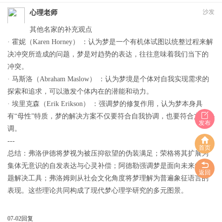
沙发
心理老师
其他名家的补充观点
· 霍妮（Karen Horney） ：认为梦是一个有机体试图以统整过程来解
决冲突所造成的问题，梦是对趋势的表达，往往意味着我们当下的
冲突。
· 马斯洛（Abraham Maslow） ：认为梦境是个体对自我实现需求的
探索和追求，可以激发个体内在的潜能和动力。
· 埃里克森（Erik Erikson） ：强调梦的修复作用，认为梦本身具
有“母性”特质，梦的解决方案不仅要符合自我协调，也要符合文化协
发布
调。
---
首页
总结：弗洛伊德将梦视为被压抑欲望的伪装满足；荣格将其扩展为
集体无意识的自发表达与心灵补偿；阿德勒强调梦是面向未来的问
返回
题解决工具；弗洛姆则从社会文化角度将梦理解为普遍象征语言的
表现。这些理论共同构成了现代梦心理学研究的多元图景。
07-02
回复