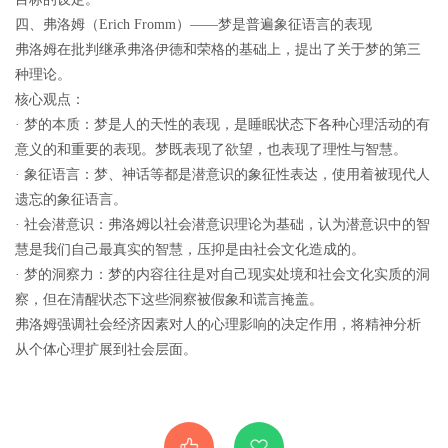
四、弗洛姆（Erich Fromm）——梦是普遍象征语言的表现
弗洛姆在批判继承弗洛伊德和荣格的基础上，提出了关于梦的第三
种理论。
核心观点：
· 梦的本质：梦是人的天性的表现，是睡眠状态下各种心理活动的有
意义的和重要的表现。梦既表现了欲望，也表现了理性与智慧。
· 象征语言：梦、神话等都是潜意识的象征性表达，使用着被现代人
遗忘的象征语言。
· 社会潜意识：弗洛姆以社会潜意识理论为基础，认为潜意识中的智
慧是我们自己最真实的智慧，压抑是由社会文化造成的。
· 梦的洞察力：梦的内容往往是对自己现实处境和社会文化实质的洞
察，但在清醒状态下这些洞察被假象和谎言掩盖。
弗洛姆强调社会经济因素对人的心理影响的决定作用，将精神分析
从个体心理扩展到社会层面。