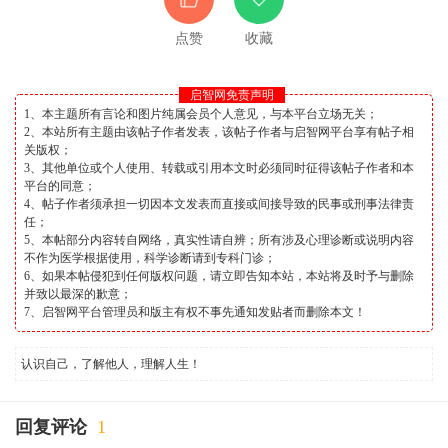
点赞
收藏
启智网免责声明
1、本主题所有言论和图片纯属会员个人意见，与本平台立场无关；
2、本站所有主题由该帖子作者发表，该帖子作者与启智网平台享有帖子相
关版权；
3、其他单位或个人使用、转载或引用本文时必须同时征得该帖子作者和本
平台的同意；
4、帖子作者须承担一切因本文发表而直接或间接导致的民事或刑事法律责
任；
5、本帖部分内容转自网络，真实性请自辨；所有涉及心理诊断或说明内容
不作为医学根据使用，科学诊断请到专科门诊；
6、如果本帖侵犯到任何版权问题，请立即告知本站，本站将及时予与删除
并致以最深的歉意；
7、启智网平台管理员和版主有权不事先通知发贴者而删除本文！
认识自己，了解他人，理解人生！
回复评论
1