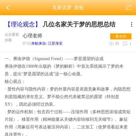
名家说梦
发帖
【理论观念】
几位名家关于梦的思想总结
点击重新
心理老师
看全部
加载
07-02
本帖来自- 江苏淮安
95
1
一、弗洛伊德（Sigmund Freud）——梦是愿望的达成
弗洛伊德在1900年出版的《梦的解析》中首次系统揭示了梦的本
质，提出“梦是愿望的达成”这一核心命题。
核心观点：
· 显性内容与隐性内容：梦的外显内容是表面意象和故事，内隐思想
则是隐藏的潜在意义。梦不能公然代表被禁忌的愿望（特别是
XY），因此必须经过伪装。
· 梦的运作机制：包含四个过程——压缩作用（多种思想浓缩成简短
片段）、移置作用（精神能量从关键内容转移到无关细节）、象征
作用（用象征符号表达被压抑内容）、二次加工（使梦境看起来更
具连贯性）。