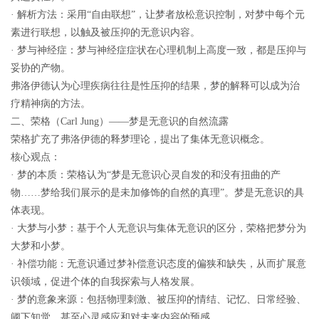
· 解析方法：采用“自由联想”，让梦者放松意识控制，对梦中每个元
素进行联想，以触及被压抑的无意识内容。
· 梦与神经症：梦与神经症症状在心理机制上高度一致，都是压抑与
妥协的产物。
弗洛伊德认为心理疾病往往是性压抑的结果，梦的解释可以成为治
疗精神病的方法。
二、荣格（Carl Jung）——梦是无意识的自然流露
荣格扩充了弗洛伊德的释梦理论，提出了集体无意识概念。
核心观点：
· 梦的本质：荣格认为“梦是无意识心灵自发的和没有扭曲的产
物……梦给我们展示的是未加修饰的自然的真理”。梦是无意识的具
体表现。
· 大梦与小梦：基于个人无意识与集体无意识的区分，荣格把梦分为
大梦和小梦。
· 补偿功能：无意识通过梦补偿意识态度的偏狭和缺失，从而扩展意
识领域，促进个体的自我探索与人格发展。
· 梦的意象来源：包括物理刺激、被压抑的情结、记忆、日常经验、
阈下知觉，甚至心灵感应和对未来内容的预感。