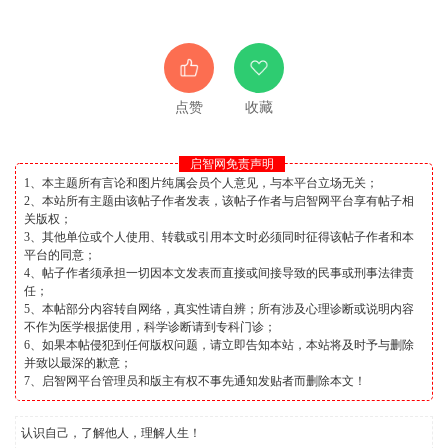
点赞
收藏
启智网免责声明
1、本主题所有言论和图片纯属会员个人意见，与本平台立场无关；
2、本站所有主题由该帖子作者发表，该帖子作者与启智网平台享有帖子相
关版权；
3、其他单位或个人使用、转载或引用本文时必须同时征得该帖子作者和本
平台的同意；
4、帖子作者须承担一切因本文发表而直接或间接导致的民事或刑事法律责
任；
5、本帖部分内容转自网络，真实性请自辨；所有涉及心理诊断或说明内容
不作为医学根据使用，科学诊断请到专科门诊；
6、如果本帖侵犯到任何版权问题，请立即告知本站，本站将及时予与删除
并致以最深的歉意；
7、启智网平台管理员和版主有权不事先通知发贴者而删除本文！
认识自己，了解他人，理解人生！