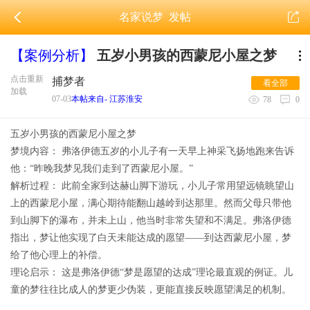
名家说梦
发帖
【案例分析】
五岁小男孩的西蒙尼小屋之梦
点击重新
捕梦者
看全部
加载
07-03
本帖来自- 江苏淮安
78
0
五岁小男孩的西蒙尼小屋之梦
梦境内容： 弗洛伊德五岁的小儿子有一天早上神采飞扬地跑来告诉
他：“昨晚我梦见我们走到了西蒙尼小屋。”
解析过程： 此前全家到达赫山脚下游玩，小儿子常用望远镜眺望山
上的西蒙尼小屋，满心期待能翻山越岭到达那里。然而父母只带他
到山脚下的瀑布，并未上山，他当时非常失望和不满足。弗洛伊德
指出，梦让他实现了白天未能达成的愿望——到达西蒙尼小屋，梦
给了他心理上的补偿。
理论启示： 这是弗洛伊德“梦是愿望的达成”理论最直观的例证。儿
童的梦往往比成人的梦更少伪装，更能直接反映愿望满足的机制。