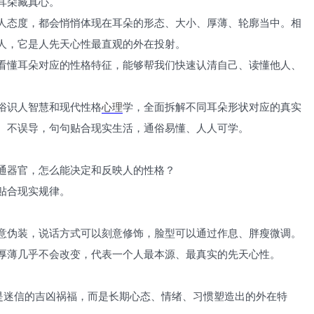
耳朵藏真心。
人态度，都会悄悄体现在耳朵的形态、大小、厚薄、轮廓当中。相
人，它是人先天心性最直观的外在投射。
看懂耳朵对应的性格特征，能够帮我们快速认清自己、读懂他人、
俗识人智慧和现代性格
心理
学，全面拆解不同耳朵形状对应的真实
、不误导，句句贴合现实生活，通俗易懂、人人可学。
通器官，怎么能决定和反映人的性格？
贴合现实规律。
意伪装，说话方式可以刻意修饰，脸型可以通过作息、胖瘦微调。
厚薄几乎不会改变，代表一个人最本源、最真实的先天心性。
不是迷信的吉凶祸福，而是长期心态、情绪、习惯塑造出的外在特