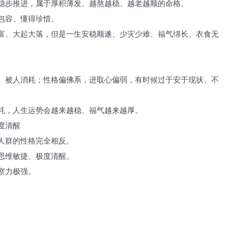
稳步推进，属于厚积薄发、越熬越稳、越老越顺的命格。
包容、懂得珍惜。
富、大起大落，但是一生安稳顺遂、少灾少难、福气绵长、衣食无
、被人消耗；性格偏佛系，进取心偏弱，有时候过于安于现状、不
耗，人生运势会越来越稳、福气越来越厚。
度清醒
人群的性格完全相反。
思维敏捷、极度清醒。
察力极强。