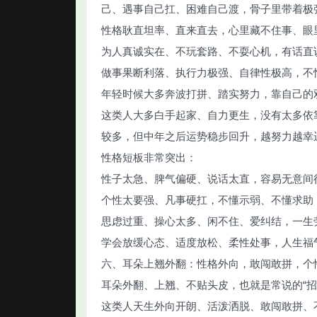
己、遇事自己扛、困难自己渡，骨子里带着极
性格耿直坦率、直来直去，心里藏不住事、眼
为人真诚实在、不玩套路、不耍心机，有话直
做事果断利落、执行力极强、自律性极高，不
年轻时候大多奔波打拼、踏实努力，靠自己的
这类人大多白手起家、自力更生，没有太多依
较多，但中年之后运势稳步回升，越努力越幸
性格短板非常突出：
性子太急、脾气偏硬、说话太直，容易无意间
个性太要强、凡事硬扛，不懂示弱、不懂求助
思虑过重、操心太多、闲不住、爱纠结，一生
学会放缓心态、适度放松、柔性处事，人生福
六、耳朵上翘外翻：性格外向，敢闯敢拼，个
耳朵外翻、上翘、不贴头皮，也就是常说的“招
这类人天生外向开朗、活泼洒脱、敢闯敢拼、