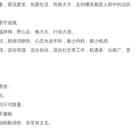
量，爱说爱笑、热爱生活、性格大方，走到哪里都是人群中的活跃
墨守成规。
荡拼搏，野心足、魄力大、行动力强。
结，烦恼消散快、心态永远年轻，极少内耗、极少焦虑。
强，适合闯荡、适合创业、适合社交类工作，机遇多、出路广、贵
赛道；
机。
程不可限量。
不服输
格刚毅强势、非常有主见。