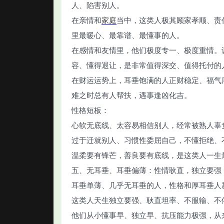
人、陷害别人。
在亲情和
家庭
当中，这类人极其顾家孝顺、责
里最暖心、最靠谱、最懂事的人。
在感情和友情里，他们极度专一、极度重情。
容、懂得退让，是非常值得深交、值得托付的
在财运运势上，耳垂饱满的人正财稳定、福气
难之时总有人帮扶，遇事逢凶化吉。
性格短板：
心软无底线、太容易相信别人，经常被熟人辜
过于迁就别人、习惯性委屈自己，不懂拒绝、
温柔要有锋芒，善良要有底线，是这类人一生
五、无耳垂、耳垂偏薄：性情耿直，独立要强
耳垂单薄、几乎无耳垂的人，性格和厚耳垂人
这类人天生独立要强、耿直坦率、不服输、不
他们从小懂事早、独立早、抗压能力极强，从