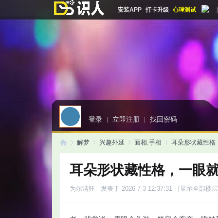
安装APP
打卡升级
心理测试
|
登录
|
立即注册
|
找回密码
解梦
兴趣外延
面相.手相
耳朵形状藏性格
耳朵形状藏性格，一眼
启
»
›
›
›
为尔清狂
发表于 2026-7-3 12:37:31
[显示全部楼层