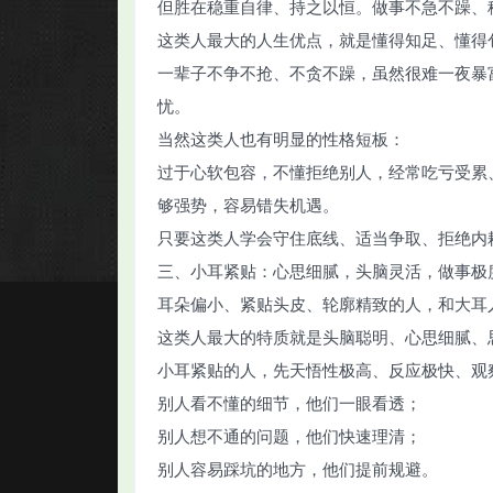
但胜在稳重自律、持之以恒。做事不急不躁、
这类人最大的人生优点，就是懂得知足、懂得
一辈子不争不抢、不贪不躁，虽然很难一夜暴
忧。
当然这类人也有明显的性格短板：
过于心软包容，不懂拒绝别人，经常吃亏受累
够强势，容易错失机遇。
只要这类人学会守住底线、适当争取、拒绝内
三、小耳紧贴：心思细腻，头脑灵活，做事极
耳朵偏小、紧贴头皮、轮廓精致的人，和大耳
这类人最大的特质就是头脑聪明、心思细腻、
小耳紧贴的人，先天悟性极高、反应极快、观
别人看不懂的细节，他们一眼看透；
别人想不通的问题，他们快速理清；
别人容易踩坑的地方，他们提前规避。