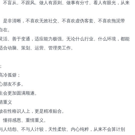
、不盲从、不跟风。做人有原则、做事有分寸、看人有眼光，从来
、是非清晰，不喜欢无效社交、不喜欢虚伪客套、不喜欢拖泥带
自在。
灵活、善于变通，适应能力极强。无论什么行业、什么环境，都能
适合动脑、策划、运营、管理类工作。
；
高冷孤僻；
心朋友不多。
生会更加圆满顺遂。
情重义
放在性格识人上，更是精准贴合。
、懂得感恩、重情重义。
与人结怨、不与人计较，天性柔软、内心纯粹，从来不会算计别