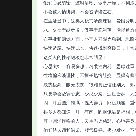
他们心思缜密、逻辑清晰、做事严谨，不糊涂
不会被人情绑架、不会被情绪左右。
在生活当中，这类人极其清醒理智，爱恨分明
水。交友宁缺毋滥，做事干脆利落，活得通透
在事业和赚钱方面，小耳人群眼光独到、思路
快速适应、快速成长、快速找到突破口，非常
这类人的性格短板也非常明显：
心思太细、容易多想，习惯性内耗、思虑过重
性格偏冷淡理性，不擅长热络社交，显得有些
底线极高、眼光太挑，很难真正信任别人，知
只要学会放宽心态、少思少虑、适度合群，人
四、耳垂圆润饱满：温柔善良，财运顺遂，重
很多人都知道，耳垂有肉、圆润饱满是福相，
耳垂圆润厚实的人，天生温柔慈悲、心地善良
他们待人谦和温柔、脾气极好、极少发火，不