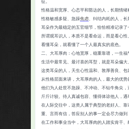
征。
性格温和宽厚、心态平和豁达的人，长期情绪
性格敏感多疑、急躁
焦虑
、纠结内耗的人，长
耳朵作为最稳定的五官细节，恰恰精准记录了
所谓观耳识人，本质不是看命运，而是看心性
看懂耳朵，就看懂了一个人最真实的底色。
二、大耳厚肉：心地宽厚，稳重靠谱，一生福
生活中最常见、最讨喜的耳型，就是耳朵偏大
这类耳朵的人，天生心性温和、敦厚善良、包
从性格层面来讲，大耳厚肉的人，最大的优势
他们为人处世不急躁、不冲动、不钻牛角尖，
斤斤计较。待人真诚包容、懂得体谅他人，遇
在人际交往中，这类人属于典型的老好人、靠
重、言而有信，答应别人的事一定会尽力做到
在工作和事业当中，大耳厚肉的人踏实肯干、