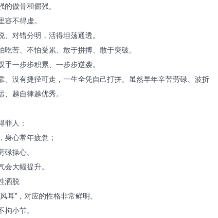
强的傲骨和倔强。
里容不得虚。
说、对错分明，活得坦荡通透。
怕吃苦、不怕受累、敢于拼搏、敢于突破。
双手一步步积累、一步步逆袭。
靠、没有捷径可走，一生全凭自己打拼。虽然早年辛苦劳碌、波折
运、越自律越优秀。
得罪人；
，身心常年疲惫；
劳碌操心。
气会大幅提升。
性洒脱
风耳”，对应的性格非常鲜明。
不拘小节。