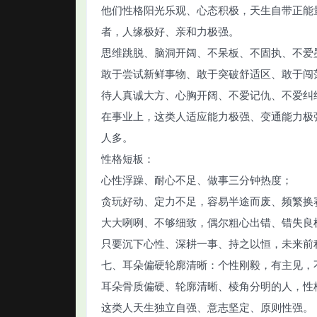
他们性格阳光乐观、心态积极，天生自带正能
者，人缘极好、亲和力极强。
思维跳脱、脑洞开阔、不呆板、不固执、不爱
敢于尝试新鲜事物、敢于突破舒适区、敢于闯
待人真诚大方、心胸开阔、不爱记仇、不爱纠
在事业上，这类人适应能力极强、变通能力极
人多。
性格短板：
心性浮躁、耐心不足、做事三分钟热度；
贪玩好动、定力不足，容易半途而废、频繁换
大大咧咧、不够细致，偶尔粗心出错、错失良
只要沉下心性、深耕一事、持之以恒，未来前
七、耳朵偏硬轮廓清晰：个性刚毅，有主见，
耳朵骨质偏硬、轮廓清晰、棱角分明的人，性
这类人天生独立自强、意志坚定、原则性强。