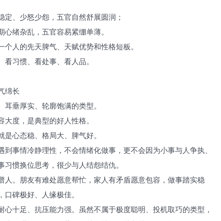
稳定、少怒少怨，五官自然舒展圆润；
期心绪杂乱，五官容易紧绷单薄。
一个人的先天脾气、天赋优势和性格短板。
、看习惯、看处事、看人品。
气绵长
、耳垂厚实、轮廓饱满的类型。
容大度，是典型的好人性格。
就是心态稳、格局大、脾气好。
遇到事情冷静理性，不会情绪化做事，更不会因为小事与人争执、
事习惯换位思考，很少与人结怨结仇。
谱人。朋友有难处愿意帮忙，家人有矛盾愿意包容，做事踏实稳
，口碑极好、人缘极佳。
耐心十足、抗压能力强。虽然不属于极度聪明、投机取巧的类型，