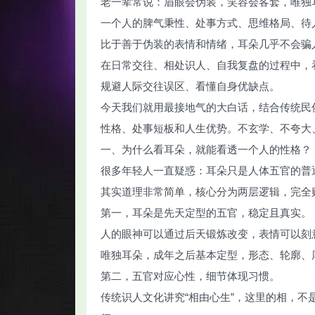
老一辈常说：眉眼会伪装，笑容会客套，唯独
一个人的脾气秉性、处事方式、思维格局、待
比于善于伪装的表情和情绪，耳朵几乎不会骗
在日常交往、相处识人、自我复盘的过程中，
规避人际交往误区、看懂自身优缺点。
智
今天我们就用最接地气的大白话，结合传统民
性格、处事短板和人生优势。不玄学、不夸大
一、为什么看耳朵，就能看透一个人的性格？
很多年轻人一直疑惑：耳朵只是人体五官的普
其实道理非常简单，核心分为两层逻辑，完全
第一，耳朵是先天定型的五官，稳定且真实。
网
人的眼神可以通过后天锻炼改变，表情可以刻
唯独耳朵，成年之后基本定型，形态、轮廓、
第二，五官对应心性，细节体现习惯。
传统识人文化讲究“相由心生”，这里的相，