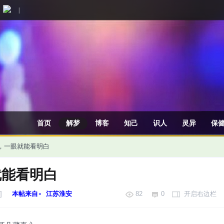
|
首页
解梦
博客
知己
识人
灵异
保
，一眼就能看明白
就能看明白
]
本帖来自- 江苏淮安
82
0
开启右边栏