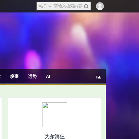
帖子
健
糗事
运势
AI
为尔清狂