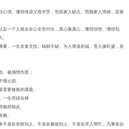
任心强。懂得体谅父母辛苦、包容家人缺点、照顾家人情绪，是家
认定一个人就会全心全意付出，真心换真心，懂得珍惜、懂得包
人。
厚重，一生衣食无忧、钱财不缺。为人厚道积福，贵人缘旺盛，危
负、被感情伤害；
不懂止损。
最需要修炼的课题。
，一生劳碌自律
群截然相反。
依赖。
来不喜欢依附别人、不喜欢麻烦别人、不喜欢求人帮忙。凡事靠自