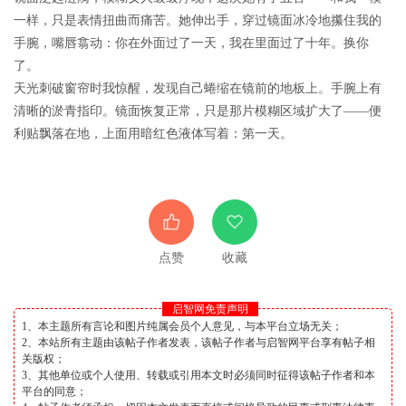
一样，只是表情扭曲而痛苦。她伸出手，穿过镜面冰冷地攥住我的
手腕，嘴唇翕动：你在外面过了一天，我在里面过了十年。换你
了。
天光刺破窗帘时我惊醒，发现自己蜷缩在镜前的地板上。手腕上有
清晰的淤青指印。镜面恢复正常，只是那片模糊区域扩大了——便
利贴飘落在地，上面用暗红色液体写着：第一天。
点赞
收藏
启智网免责声明
1、本主题所有言论和图片纯属会员个人意见，与本平台立场无关；
2、本站所有主题由该帖子作者发表，该帖子作者与启智网平台享有帖子相
关版权；
3、其他单位或个人使用、转载或引用本文时必须同时征得该帖子作者和本
平台的同意；