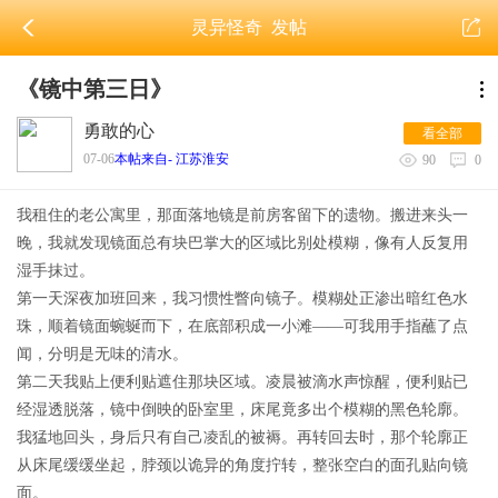
灵异怪奇
发帖
《镜中第三日》
勇敢的心
看全部
07-06
本帖来自- 江苏淮安
90
0
我租住的老公寓里，那面落地镜是前房客留下的遗物。搬进来头一
晚，我就发现镜面总有块巴掌大的区域比别处模糊，像有人反复用
湿手抹过。
第一天深夜加班回来，我习惯性瞥向镜子。模糊处正渗出暗红色水
珠，顺着镜面蜿蜒而下，在底部积成一小滩——可我用手指蘸了点
闻，分明是无味的清水。
第二天我贴上便利贴遮住那块区域。凌晨被滴水声惊醒，便利贴已
经湿透脱落，镜中倒映的卧室里，床尾竟多出个模糊的黑色轮廓。
我猛地回头，身后只有自己凌乱的被褥。再转回去时，那个轮廓正
从床尾缓缓坐起，脖颈以诡异的角度拧转，整张空白的面孔贴向镜
面。