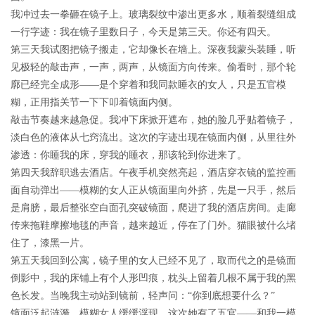
我冲过去一拳砸在镜子上。玻璃裂纹中渗出更多水，顺着裂缝组成
一行字迹：我在镜子里数日子，今天是第三天。你还有四天。
第三天我试图把镜子搬走，它却像长在墙上。深夜我蒙头装睡，听
见极轻的敲击声，一声，两声，从镜面方向传来。偷看时，那个轮
廓已经完全成形——是个穿着和我同款睡衣的女人，只是五官模
糊，正用指关节一下下叩着镜面内侧。
敲击节奏越来越急促。我冲下床掀开遮布，她的脸几乎贴着镜子，
淡白色的液体从七窍流出。这次的字迹出现在镜面内侧，从里往外
渗透：你睡我的床，穿我的睡衣，那该轮到你进来了。
第四天我辞职逃去酒店。午夜手机突然亮起，酒店穿衣镜的监控画
面自动弹出——模糊的女人正从镜面里向外挤，先是一只手，然后
是肩膀，最后整张空白面孔突破镜面，爬进了我的酒店房间。走廊
传来拖鞋摩擦地毯的声音，越来越近，停在了门外。猫眼被什么堵
住了，漆黑一片。
第五天我回到公寓，镜子里的女人已经不见了，取而代之的是镜面
倒影中，我的床铺上有个人形凹痕，枕头上留着几根不属于我的黑
色长发。当晚我主动站到镜前，轻声问：“你到底想要什么？”
镜面泛起涟漪，模糊女人缓缓浮现，这次她有了五官——和我一模