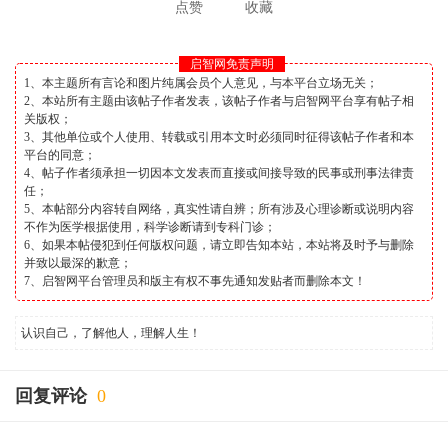
点赞
收藏
启智网免责声明
1、本主题所有言论和图片纯属会员个人意见，与本平台立场无关；
2、本站所有主题由该帖子作者发表，该帖子作者与启智网平台享有帖子相
关版权；
3、其他单位或个人使用、转载或引用本文时必须同时征得该帖子作者和本
平台的同意；
4、帖子作者须承担一切因本文发表而直接或间接导致的民事或刑事法律责
任；
5、本帖部分内容转自网络，真实性请自辨；所有涉及心理诊断或说明内容
不作为医学根据使用，科学诊断请到专科门诊；
6、如果本帖侵犯到任何版权问题，请立即告知本站，本站将及时予与删除
并致以最深的歉意；
7、启智网平台管理员和版主有权不事先通知发贴者而删除本文！
认识自己，了解他人，理解人生！
回复评论
0