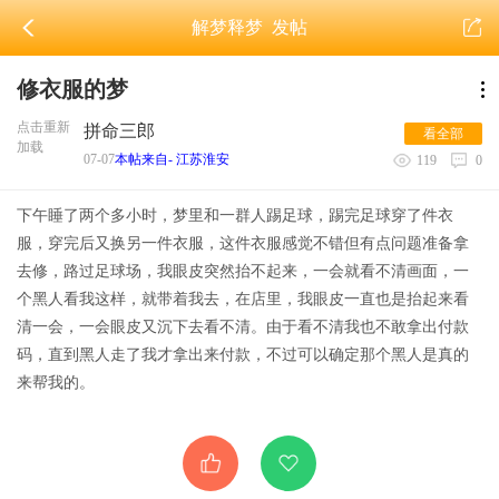
解梦释梦
发帖
修衣服的梦
点击重新
拼命三郎
看全部
加载
07-07
本帖来自- 江苏淮安
119
0
下午睡了两个多小时，梦里和一群人踢足球，踢完足球穿了件衣
服，穿完后又换另一件衣服，这件衣服感觉不错但有点问题准备拿
去修，路过足球场，我眼皮突然抬不起来，一会就看不清画面，一
个黑人看我这样，就带着我去，在店里，我眼皮一直也是抬起来看
清一会，一会眼皮又沉下去看不清。由于看不清我也不敢拿出付款
码，直到黑人走了我才拿出来付款，不过可以确定那个黑人是真的
来帮我的。